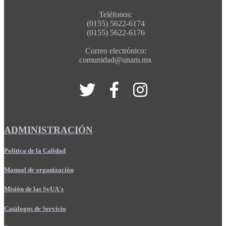
Teléfonos:
(0155) 5622-6174
(0155) 5622-6176
Correo electrónico:
comunidad@unam.mx
ADMINISTRACIÓN
Política de la Calidad
Manual de organización
Misión de las SyUA's
Catálogos de Servicio