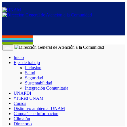
Menú
Inicio
Ejes de trabajo
Inclusión
Salud
Seguridad
Sustentabilidad
Integración Comunitaria
UNAPDI
#TuRed UNAM
Cursos
Distintivo ambiental UNAM
Campañas e Información
Climatón
Directorio