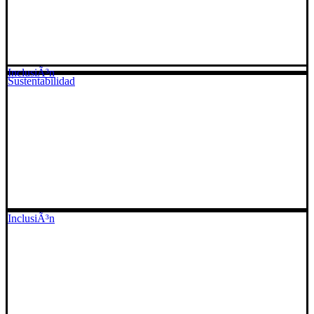
InclusiÃ³n
Sustentabilidad
InclusiÃ³n