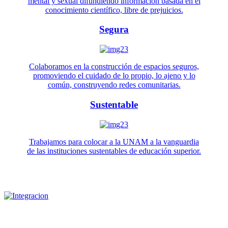
mental y sexual difundiendo información basada en el
conocimiento científico, libre de prejuicios.
Segura
Colaboramos en la construcción de espacios seguros,
promoviendo el cuidado de lo propio, lo ajeno y lo
común, construyendo redes comunitarias.
Sustentable
Trabajamos para colocar a la UNAM a la vanguardia
de las instituciones sustentables de educación superior.