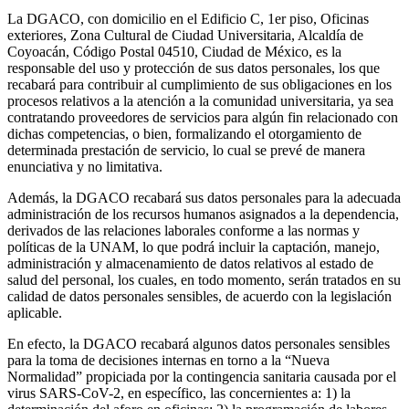
La DGACO, con domicilio en el Edificio C, 1er piso, Oficinas
exteriores, Zona Cultural de Ciudad Universitaria, Alcaldía de
Coyoacán, Código Postal 04510, Ciudad de México, es la
responsable del uso y protección de sus datos personales, los que
recabará para contribuir al cumplimiento de sus obligaciones en los
procesos relativos a la atención a la comunidad universitaria, ya sea
contratando proveedores de servicios para algún fin relacionado con
dichas competencias, o bien, formalizando el otorgamiento de
determinada prestación de servicio, lo cual se prevé de manera
enunciativa y no limitativa.
Además, la DGACO recabará sus datos personales para la adecuada
administración de los recursos humanos asignados a la dependencia,
derivados de las relaciones laborales conforme a las normas y
políticas de la UNAM, lo que podrá incluir la captación, manejo,
administración y almacenamiento de datos relativos al estado de
salud del personal, los cuales, en todo momento, serán tratados en su
calidad de datos personales sensibles, de acuerdo con la legislación
aplicable.
En efecto, la DGACO recabará algunos datos personales sensibles
para la toma de decisiones internas en torno a la “Nueva
Normalidad” propiciada por la contingencia sanitaria causada por el
virus SARS-CoV-2, en específico, las concernientes a: 1) la