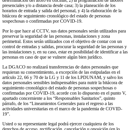
determinación del aforo en oficinas; 2) la programación de labores
presenciales y/o a distancia desde casa; 3) la planeación de los
horarios de entrada y salida del personal, y 4) la elaboración de la
bitácora de seguimiento cronológico del estado de personas
sospechosas o confirmadas por COVID-19.
Por lo que hace al CCTV, sus datos personales serán utilizados para
preservar la seguridad de las personas, instalaciones y zona
perimetral. Estos serán utilizados con el objetivo de contar con un
control de entradas y salidas, procurar la seguridad de las personas y
las instalaciones y, en su caso, estar en posibilidad de identificar a las
personas en caso de que se vulnere algún bien jurídico.
La DGACO no realizará transferencias de datos personales que
requieran su consentimiento, a excepción de las estipuladas en el
artículo 22, 66 y 70 de la LG y 11 de los LPDUNAM, y salvo los
datos personales sensibles indispensables para nutrir la bitácora de
seguimiento cronológico del estado de personas sospechosas o
confirmadas por COVID-19, acorde con lo dispuesto en el punto V,
apartado concerniente a los “Responsables Sanitarios”, quinto
párrafo, de los “Lineamientos Generales para el regreso a las
actividades universitarias en el marco de la pandemia de COVID-
19”.
Usted o su representante legal podrá ejercer cualquiera de los
derechos de acceso, rectificación, cancelación u oposición (en lo