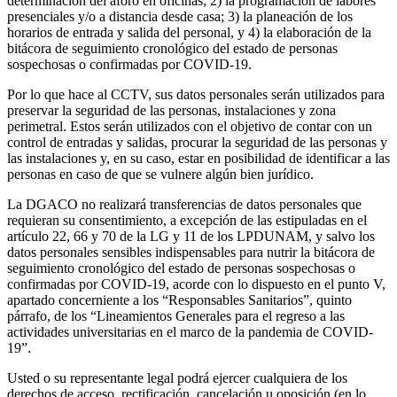
determinación del aforo en oficinas; 2) la programación de labores
presenciales y/o a distancia desde casa; 3) la planeación de los
horarios de entrada y salida del personal, y 4) la elaboración de la
bitácora de seguimiento cronológico del estado de personas
sospechosas o confirmadas por COVID-19.
Por lo que hace al CCTV, sus datos personales serán utilizados para
preservar la seguridad de las personas, instalaciones y zona
perimetral. Estos serán utilizados con el objetivo de contar con un
control de entradas y salidas, procurar la seguridad de las personas y
las instalaciones y, en su caso, estar en posibilidad de identificar a las
personas en caso de que se vulnere algún bien jurídico.
La DGACO no realizará transferencias de datos personales que
requieran su consentimiento, a excepción de las estipuladas en el
artículo 22, 66 y 70 de la LG y 11 de los LPDUNAM, y salvo los
datos personales sensibles indispensables para nutrir la bitácora de
seguimiento cronológico del estado de personas sospechosas o
confirmadas por COVID-19, acorde con lo dispuesto en el punto V,
apartado concerniente a los “Responsables Sanitarios”, quinto
párrafo, de los “Lineamientos Generales para el regreso a las
actividades universitarias en el marco de la pandemia de COVID-
19”.
Usted o su representante legal podrá ejercer cualquiera de los
derechos de acceso, rectificación, cancelación u oposición (en lo