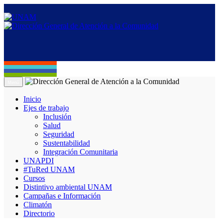
Menú
Inicio
Ejes de trabajo
Inclusión
Salud
Seguridad
Sustentabilidad
Integración Comunitaria
UNAPDI
#TuRed UNAM
Cursos
Distintivo ambiental UNAM
Campañas e Información
Climatón
Directorio