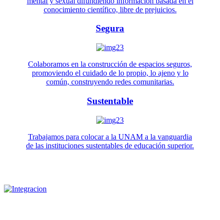
mental y sexual difundiendo información basada en el
conocimiento científico, libre de prejuicios.
Segura
Colaboramos en la construcción de espacios seguros,
promoviendo el cuidado de lo propio, lo ajeno y lo
común, construyendo redes comunitarias.
Sustentable
Trabajamos para colocar a la UNAM a la vanguardia
de las instituciones sustentables de educación superior.