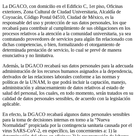
La DGACO, con domicilio en el Edificio C, 1er piso, Oficinas
exteriores, Zona Cultural de Ciudad Universitaria, Alcaldía de
Coyoacán, Código Postal 04510, Ciudad de México, es la
responsable del uso y protección de sus datos personales, los que
recabará para contribuir al cumplimiento de sus obligaciones en los
procesos relativos a la atención a la comunidad universitaria, ya sea
contratando proveedores de servicios para algún fin relacionado con
dichas competencias, o bien, formalizando el otorgamiento de
determinada prestación de servicio, lo cual se prevé de manera
enunciativa y no limitativa.
Además, la DGACO recabará sus datos personales para la adecuada
administración de los recursos humanos asignados a la dependencia,
derivados de las relaciones laborales conforme a las normas y
políticas de la UNAM, lo que podrá incluir la captación, manejo,
administración y almacenamiento de datos relativos al estado de
salud del personal, los cuales, en todo momento, serán tratados en su
calidad de datos personales sensibles, de acuerdo con la legislación
aplicable.
En efecto, la DGACO recabará algunos datos personales sensibles
para la toma de decisiones internas en torno a la “Nueva
Normalidad” propiciada por la contingencia sanitaria causada por el
virus SARS-CoV-2, en específico, las concernientes a: 1) la