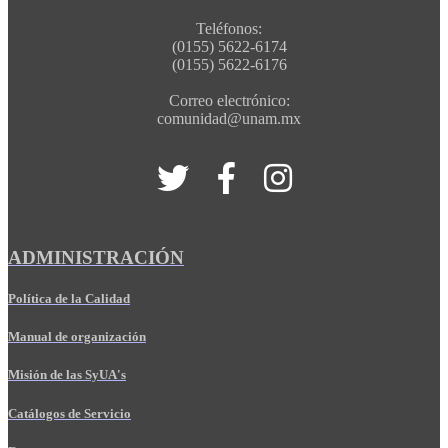
Teléfonos:
(0155) 5622-6174
(0155) 5622-6176
Correo electrónico:
comunidad@unam.mx
ADMINISTRACIÓN
Política de la Calidad
Manual de organización
Misión de las SyUA's
Catálogos de Servicio