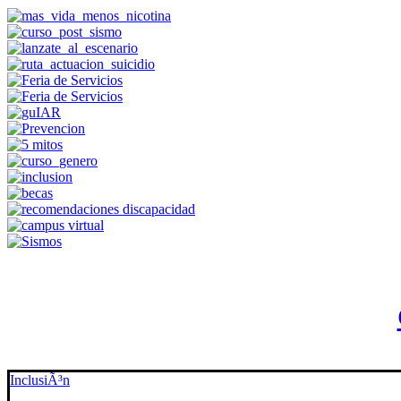
InclusiÃ³n