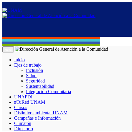
Menú
Inicio
Ejes de trabajo
Inclusión
Salud
Seguridad
Sustentabilidad
Integración Comunitaria
UNAPDI
#TuRed UNAM
Cursos
Distintivo ambiental UNAM
Campañas e Información
Climatón
Directorio