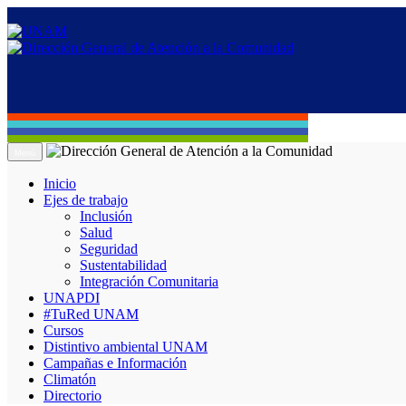
Menú
Inicio
Ejes de trabajo
Inclusión
Salud
Seguridad
Sustentabilidad
Integración Comunitaria
UNAPDI
#TuRed UNAM
Cursos
Distintivo ambiental UNAM
Campañas e Información
Climatón
Directorio