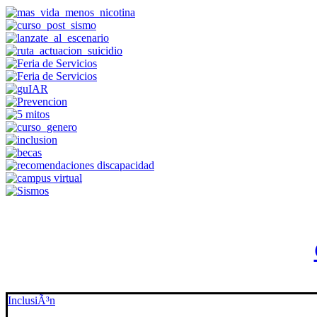
InclusiÃ³n