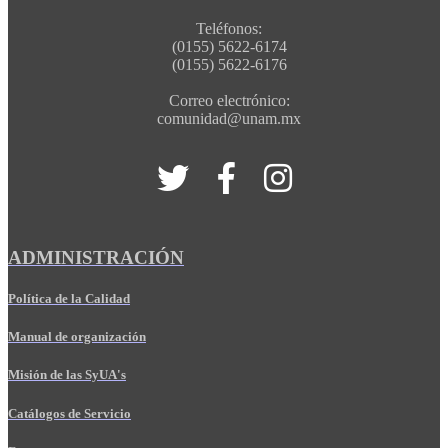
Teléfonos:
(0155) 5622-6174
(0155) 5622-6176
Correo electrónico:
comunidad@unam.mx
ADMINISTRACIÓN
Política de la Calidad
Manual de organización
Misión de las SyUA's
Catálogos de Servicio