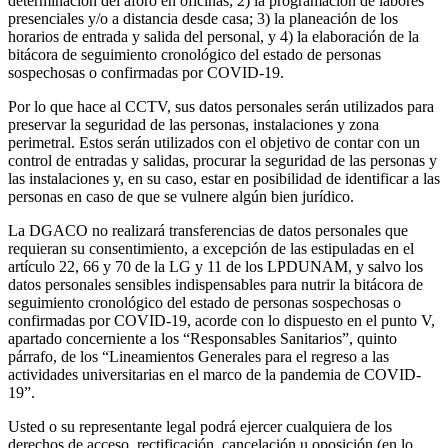
determinación del aforo en oficinas; 2) la programación de labores
presenciales y/o a distancia desde casa; 3) la planeación de los
horarios de entrada y salida del personal, y 4) la elaboración de la
bitácora de seguimiento cronológico del estado de personas
sospechosas o confirmadas por COVID-19.
Por lo que hace al CCTV, sus datos personales serán utilizados para
preservar la seguridad de las personas, instalaciones y zona
perimetral. Estos serán utilizados con el objetivo de contar con un
control de entradas y salidas, procurar la seguridad de las personas y
las instalaciones y, en su caso, estar en posibilidad de identificar a las
personas en caso de que se vulnere algún bien jurídico.
La DGACO no realizará transferencias de datos personales que
requieran su consentimiento, a excepción de las estipuladas en el
artículo 22, 66 y 70 de la LG y 11 de los LPDUNAM, y salvo los
datos personales sensibles indispensables para nutrir la bitácora de
seguimiento cronológico del estado de personas sospechosas o
confirmadas por COVID-19, acorde con lo dispuesto en el punto V,
apartado concerniente a los “Responsables Sanitarios”, quinto
párrafo, de los “Lineamientos Generales para el regreso a las
actividades universitarias en el marco de la pandemia de COVID-
19”.
Usted o su representante legal podrá ejercer cualquiera de los
derechos de acceso, rectificación, cancelación u oposición (en lo