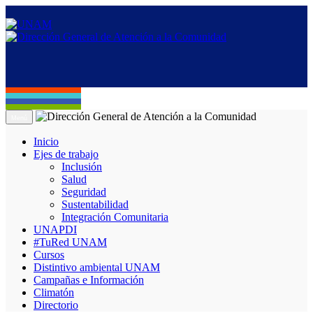
Menú
Inicio
Ejes de trabajo
Inclusión
Salud
Seguridad
Sustentabilidad
Integración Comunitaria
UNAPDI
#TuRed UNAM
Cursos
Distintivo ambiental UNAM
Campañas e Información
Climatón
Directorio