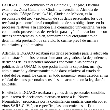
La DGACO, con domicilio en el Edificio C, 1er piso, Oficinas
exteriores, Zona Cultural de Ciudad Universitaria, Alcaldía de
Coyoacán, Código Postal 04510, Ciudad de México, es la
responsable del uso y protección de sus datos personales, los que
recabará para contribuir al cumplimiento de sus obligaciones en los
procesos relativos a la atención a la comunidad universitaria, ya sea
contratando proveedores de servicios para algún fin relacionado con
dichas competencias, o bien, formalizando el otorgamiento de
determinada prestación de servicio, lo cual se prevé de manera
enunciativa y no limitativa.
Además, la DGACO recabará sus datos personales para la adecuada
administración de los recursos humanos asignados a la dependencia,
derivados de las relaciones laborales conforme a las normas y
políticas de la UNAM, lo que podrá incluir la captación, manejo,
administración y almacenamiento de datos relativos al estado de
salud del personal, los cuales, en todo momento, serán tratados en su
calidad de datos personales sensibles, de acuerdo con la legislación
aplicable.
En efecto, la DGACO recabará algunos datos personales sensibles
para la toma de decisiones internas en torno a la “Nueva
Normalidad” propiciada por la contingencia sanitaria causada por el
virus SARS-CoV-2, en específico, las concernientes a: 1) la