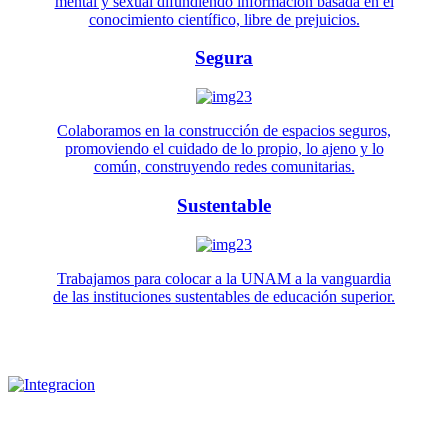
mental y sexual difundiendo información basada en el
conocimiento científico, libre de prejuicios.
Segura
Colaboramos en la construcción de espacios seguros,
promoviendo el cuidado de lo propio, lo ajeno y lo
común, construyendo redes comunitarias.
Sustentable
Trabajamos para colocar a la UNAM a la vanguardia
de las instituciones sustentables de educación superior.