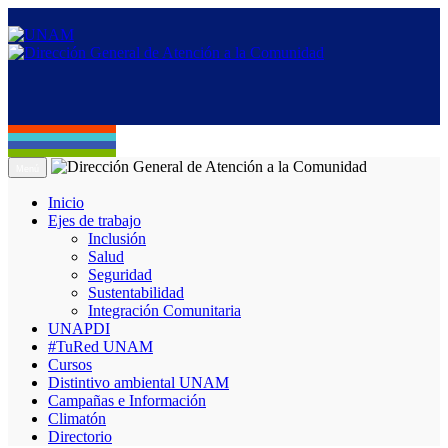
Menú
Inicio
Ejes de trabajo
Inclusión
Salud
Seguridad
Sustentabilidad
Integración Comunitaria
UNAPDI
#TuRed UNAM
Cursos
Distintivo ambiental UNAM
Campañas e Información
Climatón
Directorio