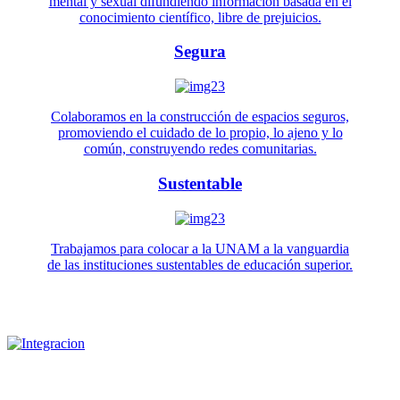
mental y sexual difundiendo información basada en el
conocimiento científico, libre de prejuicios.
Segura
Colaboramos en la construcción de espacios seguros,
promoviendo el cuidado de lo propio, lo ajeno y lo
común, construyendo redes comunitarias.
Sustentable
Trabajamos para colocar a la UNAM a la vanguardia
de las instituciones sustentables de educación superior.