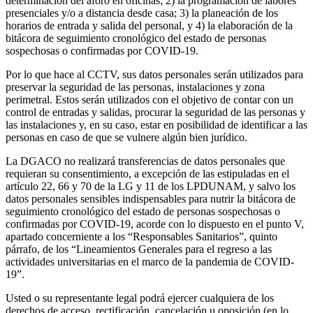
determinación del aforo en oficinas; 2) la programación de labores
presenciales y/o a distancia desde casa; 3) la planeación de los
horarios de entrada y salida del personal, y 4) la elaboración de la
bitácora de seguimiento cronológico del estado de personas
sospechosas o confirmadas por COVID-19.
Por lo que hace al CCTV, sus datos personales serán utilizados para
preservar la seguridad de las personas, instalaciones y zona
perimetral. Estos serán utilizados con el objetivo de contar con un
control de entradas y salidas, procurar la seguridad de las personas y
las instalaciones y, en su caso, estar en posibilidad de identificar a las
personas en caso de que se vulnere algún bien jurídico.
La DGACO no realizará transferencias de datos personales que
requieran su consentimiento, a excepción de las estipuladas en el
artículo 22, 66 y 70 de la LG y 11 de los LPDUNAM, y salvo los
datos personales sensibles indispensables para nutrir la bitácora de
seguimiento cronológico del estado de personas sospechosas o
confirmadas por COVID-19, acorde con lo dispuesto en el punto V,
apartado concerniente a los “Responsables Sanitarios”, quinto
párrafo, de los “Lineamientos Generales para el regreso a las
actividades universitarias en el marco de la pandemia de COVID-
19”.
Usted o su representante legal podrá ejercer cualquiera de los
derechos de acceso, rectificación, cancelación u oposición (en lo