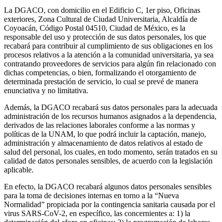
La DGACO, con domicilio en el Edificio C, 1er piso, Oficinas
exteriores, Zona Cultural de Ciudad Universitaria, Alcaldía de
Coyoacán, Código Postal 04510, Ciudad de México, es la
responsable del uso y protección de sus datos personales, los que
recabará para contribuir al cumplimiento de sus obligaciones en los
procesos relativos a la atención a la comunidad universitaria, ya sea
contratando proveedores de servicios para algún fin relacionado con
dichas competencias, o bien, formalizando el otorgamiento de
determinada prestación de servicio, lo cual se prevé de manera
enunciativa y no limitativa.
Además, la DGACO recabará sus datos personales para la adecuada
administración de los recursos humanos asignados a la dependencia,
derivados de las relaciones laborales conforme a las normas y
políticas de la UNAM, lo que podrá incluir la captación, manejo,
administración y almacenamiento de datos relativos al estado de
salud del personal, los cuales, en todo momento, serán tratados en su
calidad de datos personales sensibles, de acuerdo con la legislación
aplicable.
En efecto, la DGACO recabará algunos datos personales sensibles
para la toma de decisiones internas en torno a la “Nueva
Normalidad” propiciada por la contingencia sanitaria causada por el
virus SARS-CoV-2, en específico, las concernientes a: 1) la