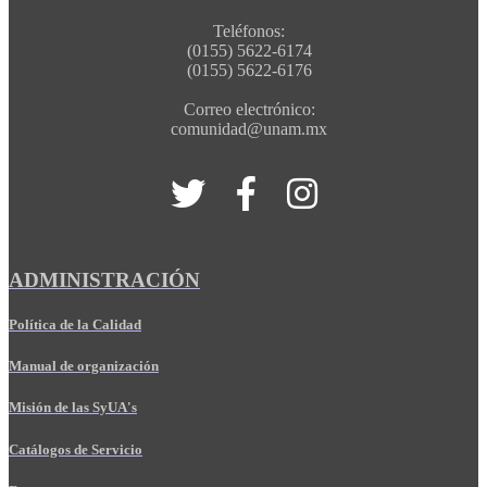
Teléfonos:
(0155) 5622-6174
(0155) 5622-6176
Correo electrónico:
comunidad@unam.mx
ADMINISTRACIÓN
Política de la Calidad
Manual de organización
Misión de las SyUA's
Catálogos de Servicio