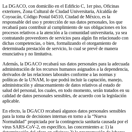
La DGACO, con domicilio en el Edificio C, 1er piso, Oficinas
exteriores, Zona Cultural de Ciudad Universitaria, Alcaldía de
Coyoacán, Código Postal 04510, Ciudad de México, es la
responsable del uso y protección de sus datos personales, los que
recabará para contribuir al cumplimiento de sus obligaciones en los
procesos relativos a la atención a la comunidad universitaria, ya sea
contratando proveedores de servicios para algún fin relacionado con
dichas competencias, o bien, formalizando el otorgamiento de
determinada prestación de servicio, lo cual se prevé de manera
enunciativa y no limitativa.
Además, la DGACO recabará sus datos personales para la adecuada
administración de los recursos humanos asignados a la dependencia,
derivados de las relaciones laborales conforme a las normas y
políticas de la UNAM, lo que podrá incluir la captación, manejo,
administración y almacenamiento de datos relativos al estado de
salud del personal, los cuales, en todo momento, serán tratados en su
calidad de datos personales sensibles, de acuerdo con la legislación
aplicable.
En efecto, la DGACO recabará algunos datos personales sensibles
para la toma de decisiones internas en torno a la “Nueva
Normalidad” propiciada por la contingencia sanitaria causada por el
virus SARS-CoV-2, en específico, las concernientes a: 1) la