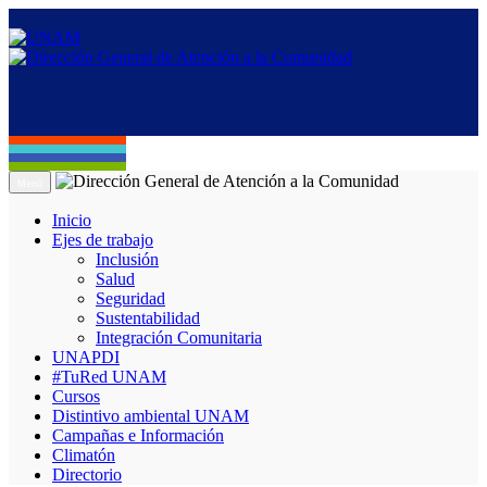
Menú
Inicio
Ejes de trabajo
Inclusión
Salud
Seguridad
Sustentabilidad
Integración Comunitaria
UNAPDI
#TuRed UNAM
Cursos
Distintivo ambiental UNAM
Campañas e Información
Climatón
Directorio