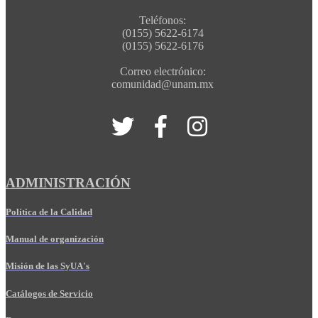
Teléfonos:
(0155) 5622-6174
(0155) 5622-6176
Correo electrónico:
comunidad@unam.mx
ADMINISTRACIÓN
Política de la Calidad
Manual de organización
Misión de las SyUA's
Catálogos de Servicio