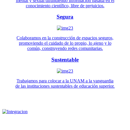
mental y sexual difundiendo información basada en el
conocimiento científico, libre de prejuicios.
Segura
Colaboramos en la construcción de espacios seguros,
promoviendo el cuidado de lo propio, lo ajeno y lo
común, construyendo redes comunitarias.
Sustentable
Trabajamos para colocar a la UNAM a la vanguardia
de las instituciones sustentables de educación superior.