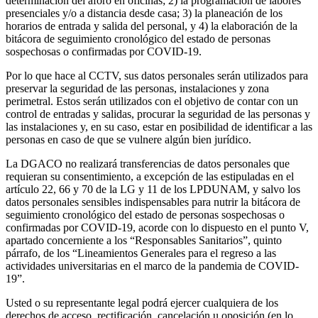
determinación del aforo en oficinas; 2) la programación de labores
presenciales y/o a distancia desde casa; 3) la planeación de los
horarios de entrada y salida del personal, y 4) la elaboración de la
bitácora de seguimiento cronológico del estado de personas
sospechosas o confirmadas por COVID-19.
Por lo que hace al CCTV, sus datos personales serán utilizados para
preservar la seguridad de las personas, instalaciones y zona
perimetral. Estos serán utilizados con el objetivo de contar con un
control de entradas y salidas, procurar la seguridad de las personas y
las instalaciones y, en su caso, estar en posibilidad de identificar a las
personas en caso de que se vulnere algún bien jurídico.
La DGACO no realizará transferencias de datos personales que
requieran su consentimiento, a excepción de las estipuladas en el
artículo 22, 66 y 70 de la LG y 11 de los LPDUNAM, y salvo los
datos personales sensibles indispensables para nutrir la bitácora de
seguimiento cronológico del estado de personas sospechosas o
confirmadas por COVID-19, acorde con lo dispuesto en el punto V,
apartado concerniente a los “Responsables Sanitarios”, quinto
párrafo, de los “Lineamientos Generales para el regreso a las
actividades universitarias en el marco de la pandemia de COVID-
19”.
Usted o su representante legal podrá ejercer cualquiera de los
derechos de acceso, rectificación, cancelación u oposición (en lo