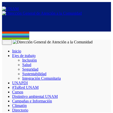
Menú
Inicio
Ejes de trabajo
Inclusión
Salud
Seguridad
Sustentabilidad
Integración Comunitaria
UNAPDI
#TuRed UNAM
Cursos
Distintivo ambiental UNAM
Campañas e Información
Climatón
Directorio