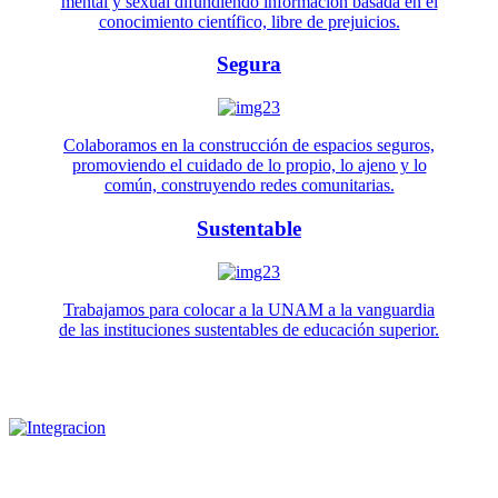
mental y sexual difundiendo información basada en el
conocimiento científico, libre de prejuicios.
Segura
Colaboramos en la construcción de espacios seguros,
promoviendo el cuidado de lo propio, lo ajeno y lo
común, construyendo redes comunitarias.
Sustentable
Trabajamos para colocar a la UNAM a la vanguardia
de las instituciones sustentables de educación superior.