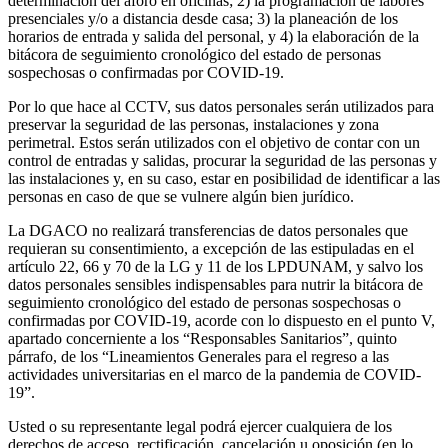
determinación del aforo en oficinas; 2) la programación de labores
presenciales y/o a distancia desde casa; 3) la planeación de los
horarios de entrada y salida del personal, y 4) la elaboración de la
bitácora de seguimiento cronológico del estado de personas
sospechosas o confirmadas por COVID-19.
Por lo que hace al CCTV, sus datos personales serán utilizados para
preservar la seguridad de las personas, instalaciones y zona
perimetral. Estos serán utilizados con el objetivo de contar con un
control de entradas y salidas, procurar la seguridad de las personas y
las instalaciones y, en su caso, estar en posibilidad de identificar a las
personas en caso de que se vulnere algún bien jurídico.
La DGACO no realizará transferencias de datos personales que
requieran su consentimiento, a excepción de las estipuladas en el
artículo 22, 66 y 70 de la LG y 11 de los LPDUNAM, y salvo los
datos personales sensibles indispensables para nutrir la bitácora de
seguimiento cronológico del estado de personas sospechosas o
confirmadas por COVID-19, acorde con lo dispuesto en el punto V,
apartado concerniente a los “Responsables Sanitarios”, quinto
párrafo, de los “Lineamientos Generales para el regreso a las
actividades universitarias en el marco de la pandemia de COVID-
19”.
Usted o su representante legal podrá ejercer cualquiera de los
derechos de acceso, rectificación, cancelación u oposición (en lo