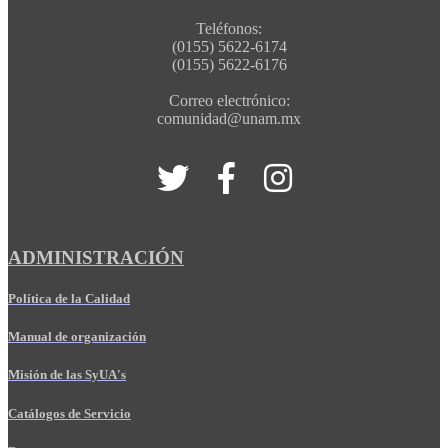
Teléfonos:
(0155) 5622-6174
(0155) 5622-6176
Correo electrónico:
comunidad@unam.mx
ADMINISTRACIÓN
Política de la Calidad
Manual de organización
Misión de las SyUA's
Catálogos de Servicio