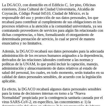
La DGACO, con domicilio en el Edificio C, 1er piso, Oficinas
exteriores, Zona Cultural de Ciudad Universitaria, Alcaldía de
Coyoacán, Código Postal 04510, Ciudad de México, es la
responsable del uso y protección de sus datos personales, los que
recabará para contribuir al cumplimiento de sus obligaciones en los
procesos relativos a la atención a la comunidad universitaria, ya sea
contratando proveedores de servicios para algún fin relacionado con
dichas competencias, o bien, formalizando el otorgamiento de
determinada prestación de servicio, lo cual se prevé de manera
enunciativa y no limitativa.
Además, la DGACO recabará sus datos personales para la adecuada
administración de los recursos humanos asignados a la dependencia,
derivados de las relaciones laborales conforme a las normas y
políticas de la UNAM, lo que podrá incluir la captación, manejo,
administración y almacenamiento de datos relativos al estado de
salud del personal, los cuales, en todo momento, serán tratados en su
calidad de datos personales sensibles, de acuerdo con la legislación
aplicable.
En efecto, la DGACO recabará algunos datos personales sensibles
para la toma de decisiones internas en torno a la “Nueva
Normalidad” propiciada por la contingencia sanitaria causada por el
virus SARS-CoV-2, en específico, las concernientes a: 1) la