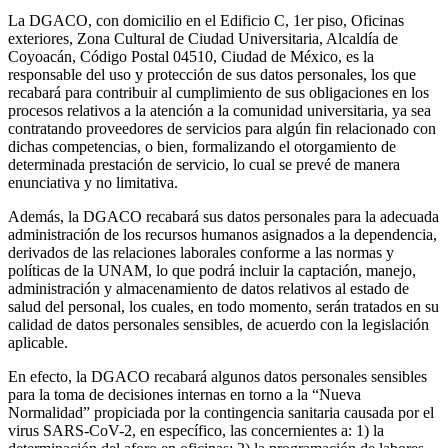
La DGACO, con domicilio en el Edificio C, 1er piso, Oficinas
exteriores, Zona Cultural de Ciudad Universitaria, Alcaldía de
Coyoacán, Código Postal 04510, Ciudad de México, es la
responsable del uso y protección de sus datos personales, los que
recabará para contribuir al cumplimiento de sus obligaciones en los
procesos relativos a la atención a la comunidad universitaria, ya sea
contratando proveedores de servicios para algún fin relacionado con
dichas competencias, o bien, formalizando el otorgamiento de
determinada prestación de servicio, lo cual se prevé de manera
enunciativa y no limitativa.
Además, la DGACO recabará sus datos personales para la adecuada
administración de los recursos humanos asignados a la dependencia,
derivados de las relaciones laborales conforme a las normas y
políticas de la UNAM, lo que podrá incluir la captación, manejo,
administración y almacenamiento de datos relativos al estado de
salud del personal, los cuales, en todo momento, serán tratados en su
calidad de datos personales sensibles, de acuerdo con la legislación
aplicable.
En efecto, la DGACO recabará algunos datos personales sensibles
para la toma de decisiones internas en torno a la “Nueva
Normalidad” propiciada por la contingencia sanitaria causada por el
virus SARS-CoV-2, en específico, las concernientes a: 1) la