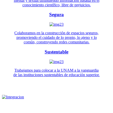
mental y sexual difundiendo información basada en el
conocimiento científico, libre de prejuicios.
Segura
Colaboramos en la construcción de espacios seguros,
promoviendo el cuidado de lo propio, lo ajeno y lo
común, construyendo redes comunitarias.
Sustentable
Trabajamos para colocar a la UNAM a la vanguardia
de las instituciones sustentables de educación superior.