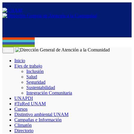
Menú
Inicio
Ejes de trabajo
Inclusión
Salud
Seguridad
Sustentabilidad
Integración Comunitaria
UNAPDI
#TuRed UNAM
Cursos
Distintivo ambiental UNAM
Campañas e Información
Climatón
Directorio