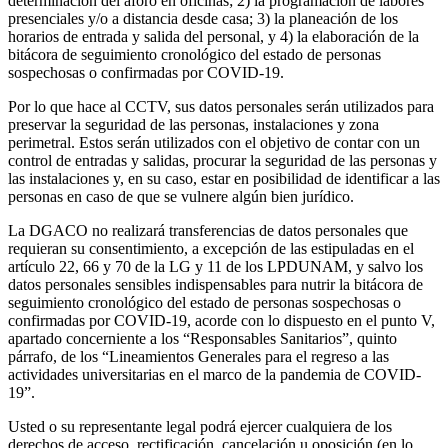
determinación del aforo en oficinas; 2) la programación de labores
presenciales y/o a distancia desde casa; 3) la planeación de los
horarios de entrada y salida del personal, y 4) la elaboración de la
bitácora de seguimiento cronológico del estado de personas
sospechosas o confirmadas por COVID-19.
Por lo que hace al CCTV, sus datos personales serán utilizados para
preservar la seguridad de las personas, instalaciones y zona
perimetral. Estos serán utilizados con el objetivo de contar con un
control de entradas y salidas, procurar la seguridad de las personas y
las instalaciones y, en su caso, estar en posibilidad de identificar a las
personas en caso de que se vulnere algún bien jurídico.
La DGACO no realizará transferencias de datos personales que
requieran su consentimiento, a excepción de las estipuladas en el
artículo 22, 66 y 70 de la LG y 11 de los LPDUNAM, y salvo los
datos personales sensibles indispensables para nutrir la bitácora de
seguimiento cronológico del estado de personas sospechosas o
confirmadas por COVID-19, acorde con lo dispuesto en el punto V,
apartado concerniente a los “Responsables Sanitarios”, quinto
párrafo, de los “Lineamientos Generales para el regreso a las
actividades universitarias en el marco de la pandemia de COVID-
19”.
Usted o su representante legal podrá ejercer cualquiera de los
derechos de acceso, rectificación, cancelación u oposición (en lo