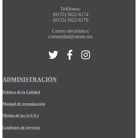
Teléfonos:
(0155) 5622-6174
(0155) 5622-6176
Correo electrónico:
comunidad@unam.mx
ADMINISTRACIÓN
Política de la Calidad
Manual de organización
Misión de las SyUA's
Catálogos de Servicio