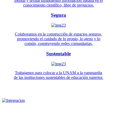
mental y sexual difundiendo información basada en el
conocimiento científico, libre de prejuicios.
Segura
Colaboramos en la construcción de espacios seguros,
promoviendo el cuidado de lo propio, lo ajeno y lo
común, construyendo redes comunitarias.
Sustentable
Trabajamos para colocar a la UNAM a la vanguardia
de las instituciones sustentables de educación superior.