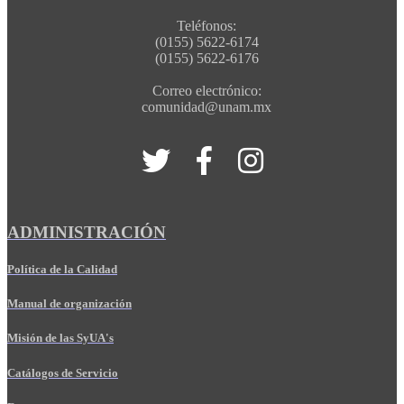
Teléfonos:
(0155) 5622-6174
(0155) 5622-6176
Correo electrónico:
comunidad@unam.mx
ADMINISTRACIÓN
Política de la Calidad
Manual de organización
Misión de las SyUA's
Catálogos de Servicio