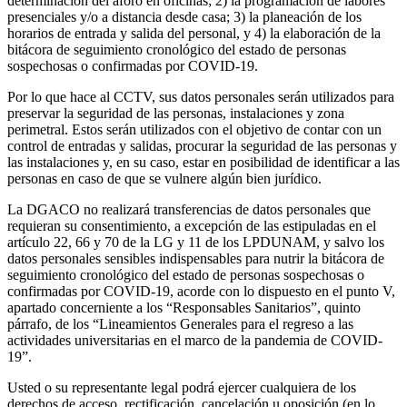
determinación del aforo en oficinas; 2) la programación de labores
presenciales y/o a distancia desde casa; 3) la planeación de los
horarios de entrada y salida del personal, y 4) la elaboración de la
bitácora de seguimiento cronológico del estado de personas
sospechosas o confirmadas por COVID-19.
Por lo que hace al CCTV, sus datos personales serán utilizados para
preservar la seguridad de las personas, instalaciones y zona
perimetral. Estos serán utilizados con el objetivo de contar con un
control de entradas y salidas, procurar la seguridad de las personas y
las instalaciones y, en su caso, estar en posibilidad de identificar a las
personas en caso de que se vulnere algún bien jurídico.
La DGACO no realizará transferencias de datos personales que
requieran su consentimiento, a excepción de las estipuladas en el
artículo 22, 66 y 70 de la LG y 11 de los LPDUNAM, y salvo los
datos personales sensibles indispensables para nutrir la bitácora de
seguimiento cronológico del estado de personas sospechosas o
confirmadas por COVID-19, acorde con lo dispuesto en el punto V,
apartado concerniente a los “Responsables Sanitarios”, quinto
párrafo, de los “Lineamientos Generales para el regreso a las
actividades universitarias en el marco de la pandemia de COVID-
19”.
Usted o su representante legal podrá ejercer cualquiera de los
derechos de acceso, rectificación, cancelación u oposición (en lo