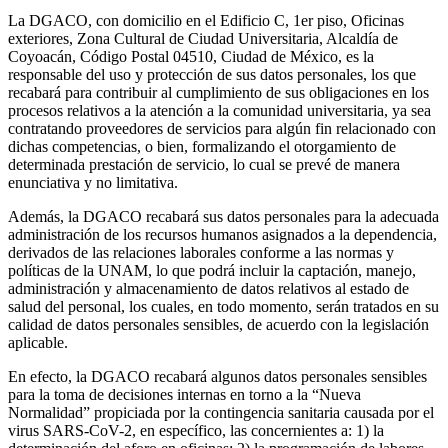
La DGACO, con domicilio en el Edificio C, 1er piso, Oficinas
exteriores, Zona Cultural de Ciudad Universitaria, Alcaldía de
Coyoacán, Código Postal 04510, Ciudad de México, es la
responsable del uso y protección de sus datos personales, los que
recabará para contribuir al cumplimiento de sus obligaciones en los
procesos relativos a la atención a la comunidad universitaria, ya sea
contratando proveedores de servicios para algún fin relacionado con
dichas competencias, o bien, formalizando el otorgamiento de
determinada prestación de servicio, lo cual se prevé de manera
enunciativa y no limitativa.
Además, la DGACO recabará sus datos personales para la adecuada
administración de los recursos humanos asignados a la dependencia,
derivados de las relaciones laborales conforme a las normas y
políticas de la UNAM, lo que podrá incluir la captación, manejo,
administración y almacenamiento de datos relativos al estado de
salud del personal, los cuales, en todo momento, serán tratados en su
calidad de datos personales sensibles, de acuerdo con la legislación
aplicable.
En efecto, la DGACO recabará algunos datos personales sensibles
para la toma de decisiones internas en torno a la “Nueva
Normalidad” propiciada por la contingencia sanitaria causada por el
virus SARS-CoV-2, en específico, las concernientes a: 1) la