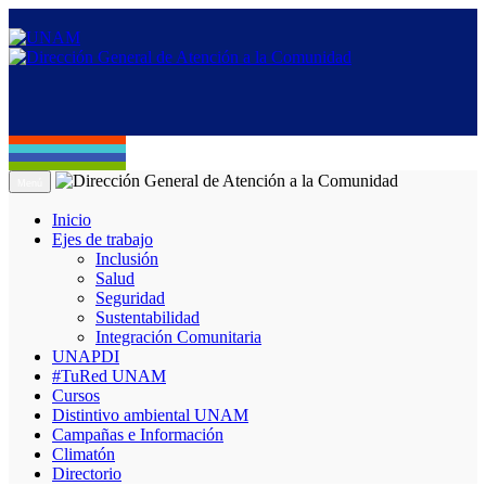
Menú
Inicio
Ejes de trabajo
Inclusión
Salud
Seguridad
Sustentabilidad
Integración Comunitaria
UNAPDI
#TuRed UNAM
Cursos
Distintivo ambiental UNAM
Campañas e Información
Climatón
Directorio