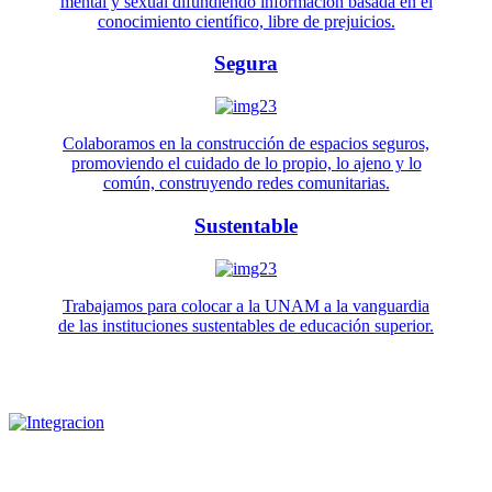
mental y sexual difundiendo información basada en el
conocimiento científico, libre de prejuicios.
Segura
Colaboramos en la construcción de espacios seguros,
promoviendo el cuidado de lo propio, lo ajeno y lo
común, construyendo redes comunitarias.
Sustentable
Trabajamos para colocar a la UNAM a la vanguardia
de las instituciones sustentables de educación superior.