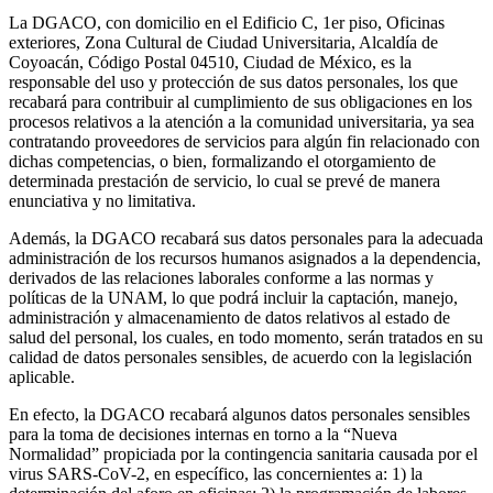
La DGACO, con domicilio en el Edificio C, 1er piso, Oficinas
exteriores, Zona Cultural de Ciudad Universitaria, Alcaldía de
Coyoacán, Código Postal 04510, Ciudad de México, es la
responsable del uso y protección de sus datos personales, los que
recabará para contribuir al cumplimiento de sus obligaciones en los
procesos relativos a la atención a la comunidad universitaria, ya sea
contratando proveedores de servicios para algún fin relacionado con
dichas competencias, o bien, formalizando el otorgamiento de
determinada prestación de servicio, lo cual se prevé de manera
enunciativa y no limitativa.
Además, la DGACO recabará sus datos personales para la adecuada
administración de los recursos humanos asignados a la dependencia,
derivados de las relaciones laborales conforme a las normas y
políticas de la UNAM, lo que podrá incluir la captación, manejo,
administración y almacenamiento de datos relativos al estado de
salud del personal, los cuales, en todo momento, serán tratados en su
calidad de datos personales sensibles, de acuerdo con la legislación
aplicable.
En efecto, la DGACO recabará algunos datos personales sensibles
para la toma de decisiones internas en torno a la “Nueva
Normalidad” propiciada por la contingencia sanitaria causada por el
virus SARS-CoV-2, en específico, las concernientes a: 1) la