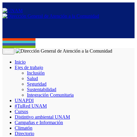
Menú
Inicio
Ejes de trabajo
Inclusión
Salud
Seguridad
Sustentabilidad
Integración Comunitaria
UNAPDI
#TuRed UNAM
Cursos
Distintivo ambiental UNAM
Campañas e Información
Climatón
Directorio