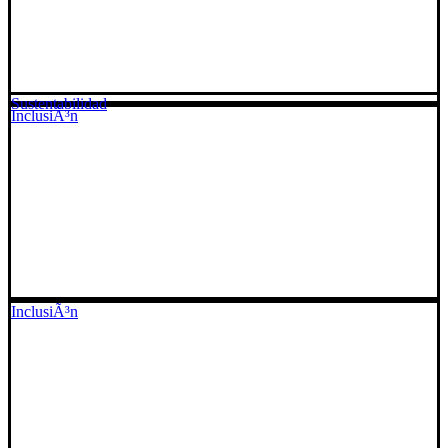
Sustentabilidad
InclusiÃ³n
InclusiÃ³n