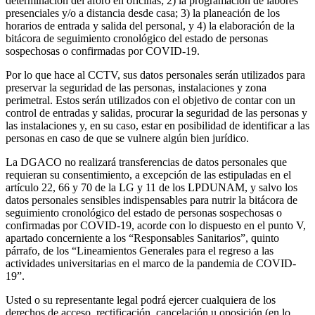
determinación del aforo en oficinas; 2) la programación de labores
presenciales y/o a distancia desde casa; 3) la planeación de los
horarios de entrada y salida del personal, y 4) la elaboración de la
bitácora de seguimiento cronológico del estado de personas
sospechosas o confirmadas por COVID-19.
Por lo que hace al CCTV, sus datos personales serán utilizados para
preservar la seguridad de las personas, instalaciones y zona
perimetral. Estos serán utilizados con el objetivo de contar con un
control de entradas y salidas, procurar la seguridad de las personas y
las instalaciones y, en su caso, estar en posibilidad de identificar a las
personas en caso de que se vulnere algún bien jurídico.
La DGACO no realizará transferencias de datos personales que
requieran su consentimiento, a excepción de las estipuladas en el
artículo 22, 66 y 70 de la LG y 11 de los LPDUNAM, y salvo los
datos personales sensibles indispensables para nutrir la bitácora de
seguimiento cronológico del estado de personas sospechosas o
confirmadas por COVID-19, acorde con lo dispuesto en el punto V,
apartado concerniente a los “Responsables Sanitarios”, quinto
párrafo, de los “Lineamientos Generales para el regreso a las
actividades universitarias en el marco de la pandemia de COVID-
19”.
Usted o su representante legal podrá ejercer cualquiera de los
derechos de acceso, rectificación, cancelación u oposición (en lo