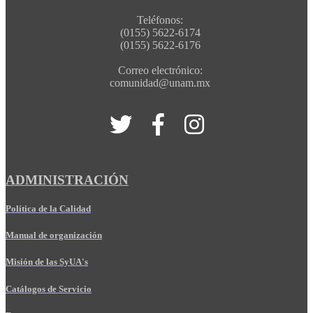
Teléfonos:
(0155) 5622-6174
(0155) 5622-6176
Correo electrónico:
comunidad@unam.mx
ADMINISTRACIÓN
Política de la Calidad
Manual de organización
Misión de las SyUA's
Catálogos de Servicio