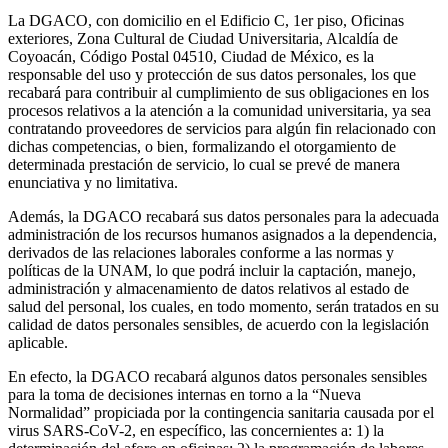
La DGACO, con domicilio en el Edificio C, 1er piso, Oficinas
exteriores, Zona Cultural de Ciudad Universitaria, Alcaldía de
Coyoacán, Código Postal 04510, Ciudad de México, es la
responsable del uso y protección de sus datos personales, los que
recabará para contribuir al cumplimiento de sus obligaciones en los
procesos relativos a la atención a la comunidad universitaria, ya sea
contratando proveedores de servicios para algún fin relacionado con
dichas competencias, o bien, formalizando el otorgamiento de
determinada prestación de servicio, lo cual se prevé de manera
enunciativa y no limitativa.
Además, la DGACO recabará sus datos personales para la adecuada
administración de los recursos humanos asignados a la dependencia,
derivados de las relaciones laborales conforme a las normas y
políticas de la UNAM, lo que podrá incluir la captación, manejo,
administración y almacenamiento de datos relativos al estado de
salud del personal, los cuales, en todo momento, serán tratados en su
calidad de datos personales sensibles, de acuerdo con la legislación
aplicable.
En efecto, la DGACO recabará algunos datos personales sensibles
para la toma de decisiones internas en torno a la “Nueva
Normalidad” propiciada por la contingencia sanitaria causada por el
virus SARS-CoV-2, en específico, las concernientes a: 1) la