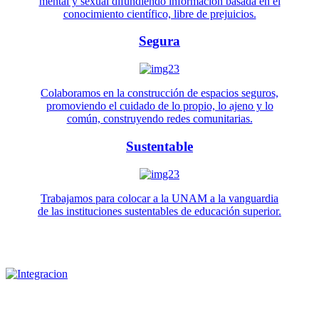
mental y sexual difundiendo información basada en el
conocimiento científico, libre de prejuicios.
Segura
Colaboramos en la construcción de espacios seguros,
promoviendo el cuidado de lo propio, lo ajeno y lo
común, construyendo redes comunitarias.
Sustentable
Trabajamos para colocar a la UNAM a la vanguardia
de las instituciones sustentables de educación superior.