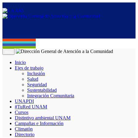
Menú
Inicio
Ejes de trabajo
Inclusión
Salud
Seguridad
Sustentabilidad
Integración Comunitaria
UNAPDI
#TuRed UNAM
Cursos
Distintivo ambiental UNAM
Campañas e Información
Climatón
Directorio