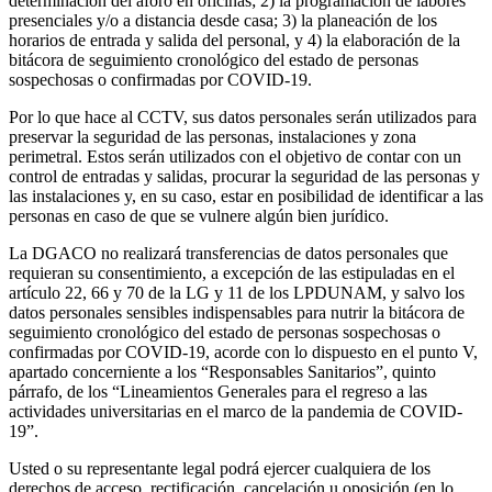
determinación del aforo en oficinas; 2) la programación de labores
presenciales y/o a distancia desde casa; 3) la planeación de los
horarios de entrada y salida del personal, y 4) la elaboración de la
bitácora de seguimiento cronológico del estado de personas
sospechosas o confirmadas por COVID-19.
Por lo que hace al CCTV, sus datos personales serán utilizados para
preservar la seguridad de las personas, instalaciones y zona
perimetral. Estos serán utilizados con el objetivo de contar con un
control de entradas y salidas, procurar la seguridad de las personas y
las instalaciones y, en su caso, estar en posibilidad de identificar a las
personas en caso de que se vulnere algún bien jurídico.
La DGACO no realizará transferencias de datos personales que
requieran su consentimiento, a excepción de las estipuladas en el
artículo 22, 66 y 70 de la LG y 11 de los LPDUNAM, y salvo los
datos personales sensibles indispensables para nutrir la bitácora de
seguimiento cronológico del estado de personas sospechosas o
confirmadas por COVID-19, acorde con lo dispuesto en el punto V,
apartado concerniente a los “Responsables Sanitarios”, quinto
párrafo, de los “Lineamientos Generales para el regreso a las
actividades universitarias en el marco de la pandemia de COVID-
19”.
Usted o su representante legal podrá ejercer cualquiera de los
derechos de acceso, rectificación, cancelación u oposición (en lo