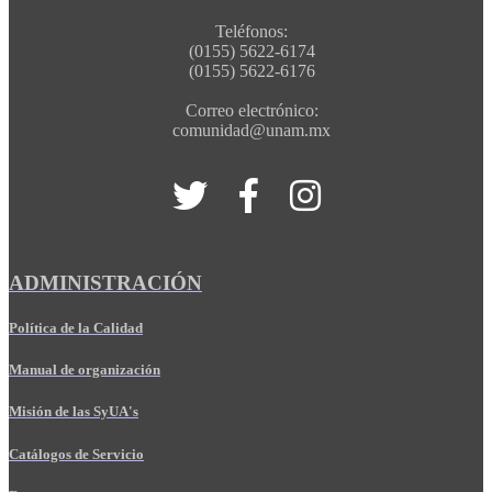
Teléfonos:
(0155) 5622-6174
(0155) 5622-6176
Correo electrónico:
comunidad@unam.mx
ADMINISTRACIÓN
Política de la Calidad
Manual de organización
Misión de las SyUA's
Catálogos de Servicio