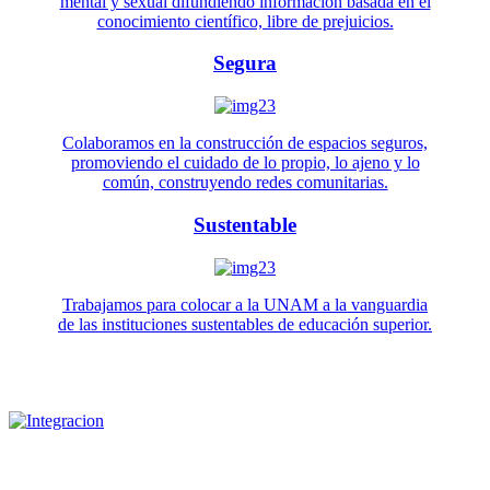
mental y sexual difundiendo información basada en el
conocimiento científico, libre de prejuicios.
Segura
Colaboramos en la construcción de espacios seguros,
promoviendo el cuidado de lo propio, lo ajeno y lo
común, construyendo redes comunitarias.
Sustentable
Trabajamos para colocar a la UNAM a la vanguardia
de las instituciones sustentables de educación superior.