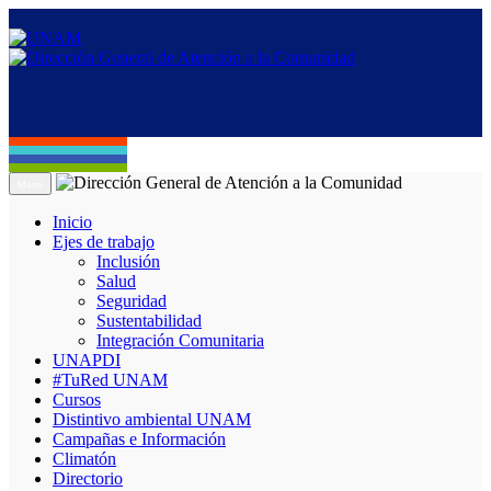
Menú
Inicio
Ejes de trabajo
Inclusión
Salud
Seguridad
Sustentabilidad
Integración Comunitaria
UNAPDI
#TuRed UNAM
Cursos
Distintivo ambiental UNAM
Campañas e Información
Climatón
Directorio