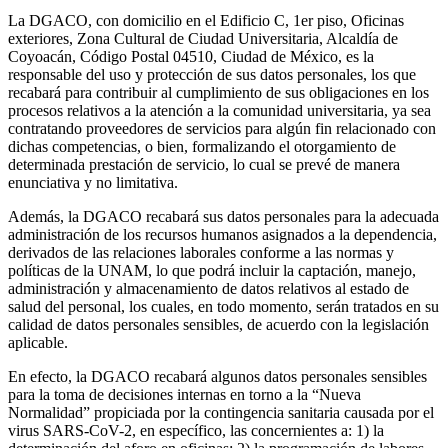
La DGACO, con domicilio en el Edificio C, 1er piso, Oficinas
exteriores, Zona Cultural de Ciudad Universitaria, Alcaldía de
Coyoacán, Código Postal 04510, Ciudad de México, es la
responsable del uso y protección de sus datos personales, los que
recabará para contribuir al cumplimiento de sus obligaciones en los
procesos relativos a la atención a la comunidad universitaria, ya sea
contratando proveedores de servicios para algún fin relacionado con
dichas competencias, o bien, formalizando el otorgamiento de
determinada prestación de servicio, lo cual se prevé de manera
enunciativa y no limitativa.
Además, la DGACO recabará sus datos personales para la adecuada
administración de los recursos humanos asignados a la dependencia,
derivados de las relaciones laborales conforme a las normas y
políticas de la UNAM, lo que podrá incluir la captación, manejo,
administración y almacenamiento de datos relativos al estado de
salud del personal, los cuales, en todo momento, serán tratados en su
calidad de datos personales sensibles, de acuerdo con la legislación
aplicable.
En efecto, la DGACO recabará algunos datos personales sensibles
para la toma de decisiones internas en torno a la “Nueva
Normalidad” propiciada por la contingencia sanitaria causada por el
virus SARS-CoV-2, en específico, las concernientes a: 1) la