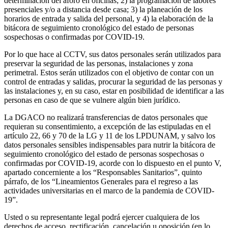
determinación del aforo en oficinas; 2) la programación de labores
presenciales y/o a distancia desde casa; 3) la planeación de los
horarios de entrada y salida del personal, y 4) la elaboración de la
bitácora de seguimiento cronológico del estado de personas
sospechosas o confirmadas por COVID-19.
Por lo que hace al CCTV, sus datos personales serán utilizados para
preservar la seguridad de las personas, instalaciones y zona
perimetral. Estos serán utilizados con el objetivo de contar con un
control de entradas y salidas, procurar la seguridad de las personas y
las instalaciones y, en su caso, estar en posibilidad de identificar a las
personas en caso de que se vulnere algún bien jurídico.
La DGACO no realizará transferencias de datos personales que
requieran su consentimiento, a excepción de las estipuladas en el
artículo 22, 66 y 70 de la LG y 11 de los LPDUNAM, y salvo los
datos personales sensibles indispensables para nutrir la bitácora de
seguimiento cronológico del estado de personas sospechosas o
confirmadas por COVID-19, acorde con lo dispuesto en el punto V,
apartado concerniente a los “Responsables Sanitarios”, quinto
párrafo, de los “Lineamientos Generales para el regreso a las
actividades universitarias en el marco de la pandemia de COVID-
19”.
Usted o su representante legal podrá ejercer cualquiera de los
derechos de acceso, rectificación, cancelación u oposición (en lo