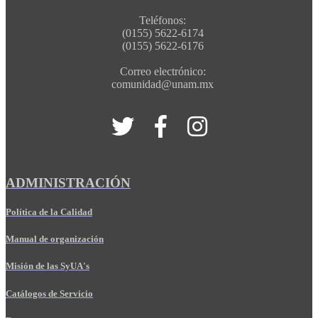
Teléfonos:
(0155) 5622-6174
(0155) 5622-6176
Correo electrónico:
comunidad@unam.mx
ADMINISTRACIÓN
Política de la Calidad
Manual de organización
Misión de las SyUA's
Catálogos de Servicio