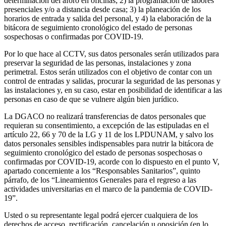
determinación del aforo en oficinas; 2) la programación de labores
presenciales y/o a distancia desde casa; 3) la planeación de los
horarios de entrada y salida del personal, y 4) la elaboración de la
bitácora de seguimiento cronológico del estado de personas
sospechosas o confirmadas por COVID-19.
Por lo que hace al CCTV, sus datos personales serán utilizados para
preservar la seguridad de las personas, instalaciones y zona
perimetral. Estos serán utilizados con el objetivo de contar con un
control de entradas y salidas, procurar la seguridad de las personas y
las instalaciones y, en su caso, estar en posibilidad de identificar a las
personas en caso de que se vulnere algún bien jurídico.
La DGACO no realizará transferencias de datos personales que
requieran su consentimiento, a excepción de las estipuladas en el
artículo 22, 66 y 70 de la LG y 11 de los LPDUNAM, y salvo los
datos personales sensibles indispensables para nutrir la bitácora de
seguimiento cronológico del estado de personas sospechosas o
confirmadas por COVID-19, acorde con lo dispuesto en el punto V,
apartado concerniente a los “Responsables Sanitarios”, quinto
párrafo, de los “Lineamientos Generales para el regreso a las
actividades universitarias en el marco de la pandemia de COVID-
19”.
Usted o su representante legal podrá ejercer cualquiera de los
derechos de acceso, rectificación, cancelación u oposición (en lo