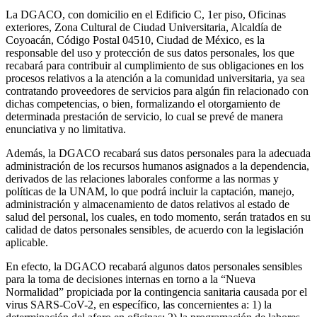
La DGACO, con domicilio en el Edificio C, 1er piso, Oficinas
exteriores, Zona Cultural de Ciudad Universitaria, Alcaldía de
Coyoacán, Código Postal 04510, Ciudad de México, es la
responsable del uso y protección de sus datos personales, los que
recabará para contribuir al cumplimiento de sus obligaciones en los
procesos relativos a la atención a la comunidad universitaria, ya sea
contratando proveedores de servicios para algún fin relacionado con
dichas competencias, o bien, formalizando el otorgamiento de
determinada prestación de servicio, lo cual se prevé de manera
enunciativa y no limitativa.
Además, la DGACO recabará sus datos personales para la adecuada
administración de los recursos humanos asignados a la dependencia,
derivados de las relaciones laborales conforme a las normas y
políticas de la UNAM, lo que podrá incluir la captación, manejo,
administración y almacenamiento de datos relativos al estado de
salud del personal, los cuales, en todo momento, serán tratados en su
calidad de datos personales sensibles, de acuerdo con la legislación
aplicable.
En efecto, la DGACO recabará algunos datos personales sensibles
para la toma de decisiones internas en torno a la “Nueva
Normalidad” propiciada por la contingencia sanitaria causada por el
virus SARS-CoV-2, en específico, las concernientes a: 1) la