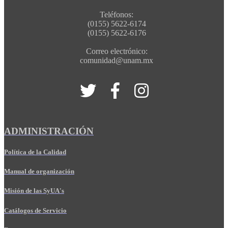
Teléfonos:
(0155) 5622-6174
(0155) 5622-6176
Correo electrónico:
comunidad@unam.mx
ADMINISTRACIÓN
Política de la Calidad
Manual de organización
Misión de las SyUA's
Catálogos de Servicio