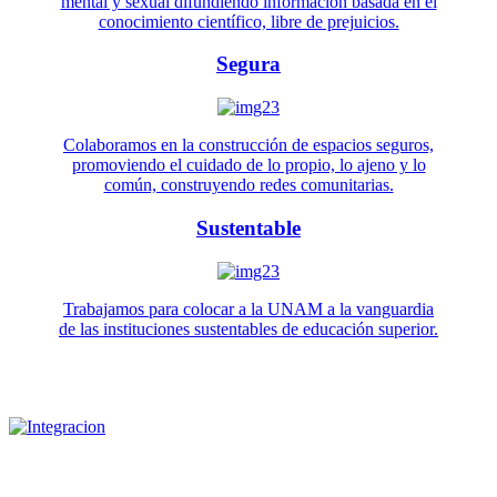
mental y sexual difundiendo información basada en el
conocimiento científico, libre de prejuicios.
Segura
Colaboramos en la construcción de espacios seguros,
promoviendo el cuidado de lo propio, lo ajeno y lo
común, construyendo redes comunitarias.
Sustentable
Trabajamos para colocar a la UNAM a la vanguardia
de las instituciones sustentables de educación superior.