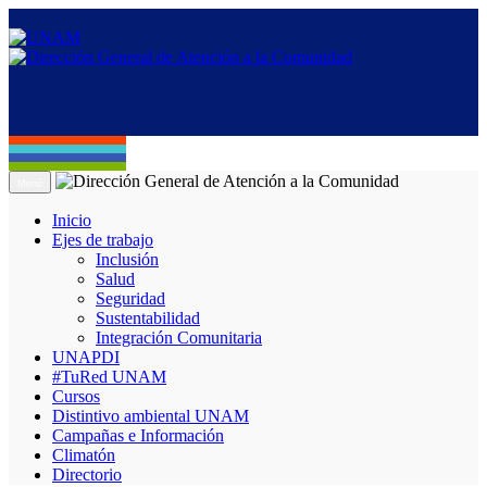
Menú
Inicio
Ejes de trabajo
Inclusión
Salud
Seguridad
Sustentabilidad
Integración Comunitaria
UNAPDI
#TuRed UNAM
Cursos
Distintivo ambiental UNAM
Campañas e Información
Climatón
Directorio