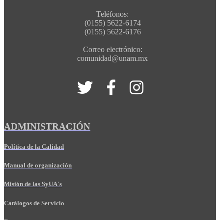
Teléfonos:
(0155) 5622-6174
(0155) 5622-6176
Correo electrónico:
comunidad@unam.mx
ADMINISTRACIÓN
Política de la Calidad
Manual de organización
Misión de las SyUA's
Catálogos de Servicio