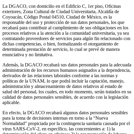
La DGACO, con domicilio en el Edificio C, 1er piso, Oficinas
exteriores, Zona Cultural de Ciudad Universitaria, Alcaldía de
Coyoacán, Código Postal 04510, Ciudad de México, es la
responsable del uso y protección de sus datos personales, los que
recabará para contribuir al cumplimiento de sus obligaciones en los
procesos relativos a la atención a la comunidad universitaria, ya sea
contratando proveedores de servicios para algún fin relacionado con
dichas competencias, o bien, formalizando el otorgamiento de
determinada prestación de servicio, lo cual se prevé de manera
enunciativa y no limitativa.
Además, la DGACO recabará sus datos personales para la adecuada
administración de los recursos humanos asignados a la dependencia,
derivados de las relaciones laborales conforme a las normas y
políticas de la UNAM, lo que podrá incluir la captación, manejo,
administración y almacenamiento de datos relativos al estado de
salud del personal, los cuales, en todo momento, serán tratados en su
calidad de datos personales sensibles, de acuerdo con la legislación
aplicable.
En efecto, la DGACO recabará algunos datos personales sensibles
para la toma de decisiones internas en torno a la “Nueva
Normalidad” propiciada por la contingencia sanitaria causada por el
virus SARS-CoV-2, en específico, las concernientes a: 1) la