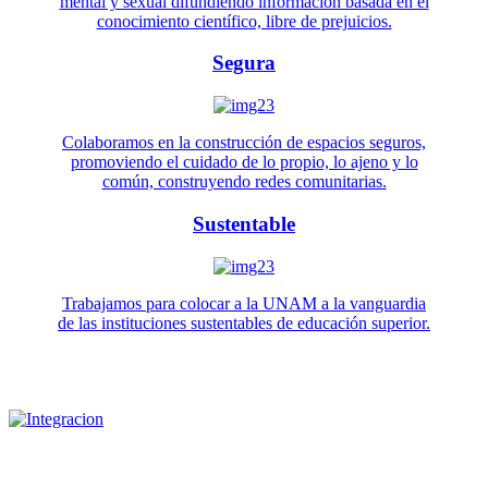
mental y sexual difundiendo información basada en el
conocimiento científico, libre de prejuicios.
Segura
Colaboramos en la construcción de espacios seguros,
promoviendo el cuidado de lo propio, lo ajeno y lo
común, construyendo redes comunitarias.
Sustentable
Trabajamos para colocar a la UNAM a la vanguardia
de las instituciones sustentables de educación superior.