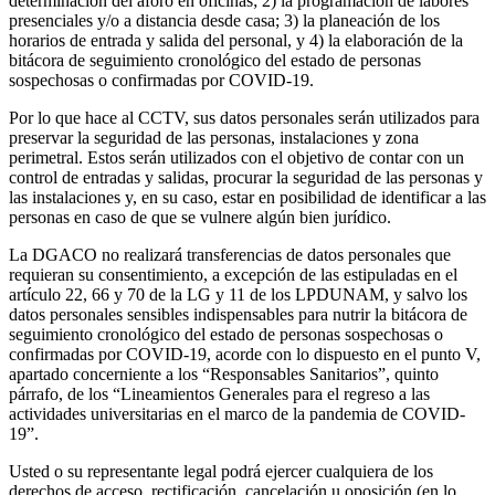
determinación del aforo en oficinas; 2) la programación de labores
presenciales y/o a distancia desde casa; 3) la planeación de los
horarios de entrada y salida del personal, y 4) la elaboración de la
bitácora de seguimiento cronológico del estado de personas
sospechosas o confirmadas por COVID-19.
Por lo que hace al CCTV, sus datos personales serán utilizados para
preservar la seguridad de las personas, instalaciones y zona
perimetral. Estos serán utilizados con el objetivo de contar con un
control de entradas y salidas, procurar la seguridad de las personas y
las instalaciones y, en su caso, estar en posibilidad de identificar a las
personas en caso de que se vulnere algún bien jurídico.
La DGACO no realizará transferencias de datos personales que
requieran su consentimiento, a excepción de las estipuladas en el
artículo 22, 66 y 70 de la LG y 11 de los LPDUNAM, y salvo los
datos personales sensibles indispensables para nutrir la bitácora de
seguimiento cronológico del estado de personas sospechosas o
confirmadas por COVID-19, acorde con lo dispuesto en el punto V,
apartado concerniente a los “Responsables Sanitarios”, quinto
párrafo, de los “Lineamientos Generales para el regreso a las
actividades universitarias en el marco de la pandemia de COVID-
19”.
Usted o su representante legal podrá ejercer cualquiera de los
derechos de acceso, rectificación, cancelación u oposición (en lo