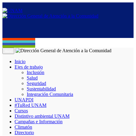
Menú
Inicio
Ejes de trabajo
Inclusión
Salud
Seguridad
Sustentabilidad
Integración Comunitaria
UNAPDI
#TuRed UNAM
Cursos
Distintivo ambiental UNAM
Campañas e Información
Climatón
Directorio