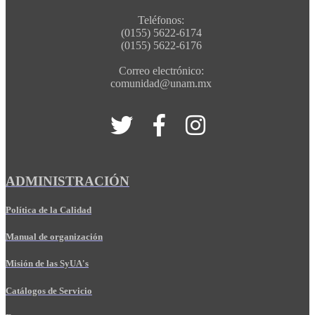
Teléfonos:
(0155) 5622-6174
(0155) 5622-6176
Correo electrónico:
comunidad@unam.mx
ADMINISTRACIÓN
Política de la Calidad
Manual de organización
Misión de las SyUA's
Catálogos de Servicio