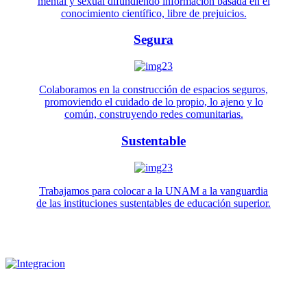
mental y sexual difundiendo información basada en el
conocimiento científico, libre de prejuicios.
Segura
Colaboramos en la construcción de espacios seguros,
promoviendo el cuidado de lo propio, lo ajeno y lo
común, construyendo redes comunitarias.
Sustentable
Trabajamos para colocar a la UNAM a la vanguardia
de las instituciones sustentables de educación superior.