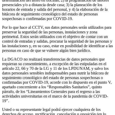
determinación del aforo en oficinas; 2) la programación de labores
presenciales y/o a distancia desde casa; 3) la planeación de los
horarios de entrada y salida del personal, y 4) la elaboración de la
bitácora de seguimiento cronológico del estado de personas
sospechosas o confirmadas por COVID-19.
Por lo que hace al CCTV, sus datos personales serán utilizados para
preservar la seguridad de las personas, instalaciones y zona
perimetral. Estos serán utilizados con el objetivo de contar con un
control de entradas y salidas, procurar la seguridad de las personas y
las instalaciones y, en su caso, estar en posibilidad de identificar a las
personas en caso de que se vulnere algún bien jurídico.
La DGACO no realizará transferencias de datos personales que
requieran su consentimiento, a excepción de las estipuladas en el
artículo 22, 66 y 70 de la LG y 11 de los LPDUNAM, y salvo los
datos personales sensibles indispensables para nutrir la bitácora de
seguimiento cronológico del estado de personas sospechosas o
confirmadas por COVID-19, acorde con lo dispuesto en el punto V,
apartado concerniente a los “Responsables Sanitarios”, quinto
párrafo, de los “Lineamientos Generales para el regreso a las
actividades universitarias en el marco de la pandemia de COVID-
19”.
Usted o su representante legal podrá ejercer cualquiera de los
derechos de acceso, rectificación, cancelación u oposición (en lo