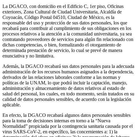
La DGACO, con domicilio en el Edificio C, 1er piso, Oficinas
exteriores, Zona Cultural de Ciudad Universitaria, Alcaldía de
Coyoacán, Código Postal 04510, Ciudad de México, es la
responsable del uso y protección de sus datos personales, los que
recabará para contribuir al cumplimiento de sus obligaciones en los
procesos relativos a la atención a la comunidad universitaria, ya sea
contratando proveedores de servicios para algún fin relacionado con
dichas competencias, o bien, formalizando el otorgamiento de
determinada prestación de servicio, lo cual se prevé de manera
enunciativa y no limitativa.
Además, la DGACO recabará sus datos personales para la adecuada
administración de los recursos humanos asignados a la dependencia,
derivados de las relaciones laborales conforme a las normas y
políticas de la UNAM, lo que podrá incluir la captación, manejo,
administración y almacenamiento de datos relativos al estado de
salud del personal, los cuales, en todo momento, serán tratados en su
calidad de datos personales sensibles, de acuerdo con la legislación
aplicable.
En efecto, la DGACO recabará algunos datos personales sensibles
para la toma de decisiones internas en torno a la “Nueva
Normalidad” propiciada por la contingencia sanitaria causada por el
virus SARS-CoV-2, en específico, las concernientes a: 1) la