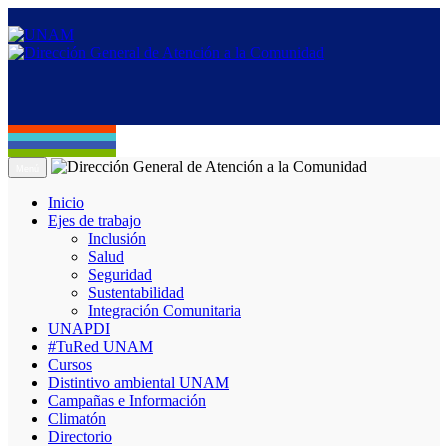
Menú
Inicio
Ejes de trabajo
Inclusión
Salud
Seguridad
Sustentabilidad
Integración Comunitaria
UNAPDI
#TuRed UNAM
Cursos
Distintivo ambiental UNAM
Campañas e Información
Climatón
Directorio