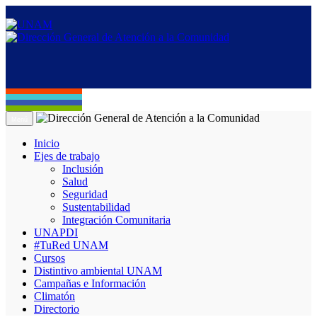
Menú
Inicio
Ejes de trabajo
Inclusión
Salud
Seguridad
Sustentabilidad
Integración Comunitaria
UNAPDI
#TuRed UNAM
Cursos
Distintivo ambiental UNAM
Campañas e Información
Climatón
Directorio