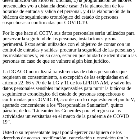
determinación del aforo en oficinas; 2) la programación de labores
presenciales y/o a distancia desde casa; 3) la planeación de los
horarios de entrada y salida del personal, y 4) la elaboración de la
bitácora de seguimiento cronológico del estado de personas
sospechosas o confirmadas por COVID-19.
Por lo que hace al CCTV, sus datos personales serán utilizados para
preservar la seguridad de las personas, instalaciones y zona
perimetral. Estos serán utilizados con el objetivo de contar con un
control de entradas y salidas, procurar la seguridad de las personas y
las instalaciones y, en su caso, estar en posibilidad de identificar a las
personas en caso de que se vulnere algún bien jurídico.
La DGACO no realizará transferencias de datos personales que
requieran su consentimiento, a excepción de las estipuladas en el
artículo 22, 66 y 70 de la LG y 11 de los LPDUNAM, y salvo los
datos personales sensibles indispensables para nutrir la bitácora de
seguimiento cronológico del estado de personas sospechosas o
confirmadas por COVID-19, acorde con lo dispuesto en el punto V,
apartado concerniente a los “Responsables Sanitarios”, quinto
párrafo, de los “Lineamientos Generales para el regreso a las
actividades universitarias en el marco de la pandemia de COVID-
19”.
Usted o su representante legal podrá ejercer cualquiera de los
derechos de acceso, rectificación, cancelación u oposición (en lo