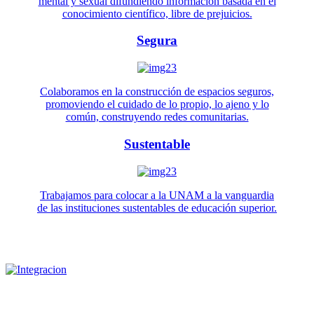
mental y sexual difundiendo información basada en el
conocimiento científico, libre de prejuicios.
Segura
Colaboramos en la construcción de espacios seguros,
promoviendo el cuidado de lo propio, lo ajeno y lo
común, construyendo redes comunitarias.
Sustentable
Trabajamos para colocar a la UNAM a la vanguardia
de las instituciones sustentables de educación superior.