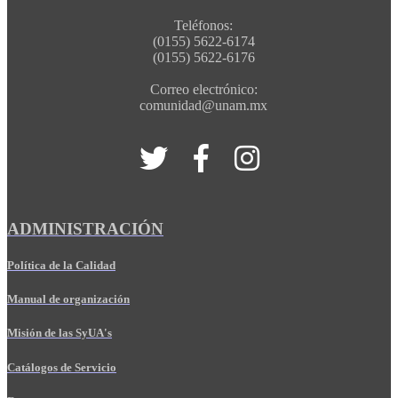
Teléfonos:
(0155) 5622-6174
(0155) 5622-6176
Correo electrónico:
comunidad@unam.mx
ADMINISTRACIÓN
Política de la Calidad
Manual de organización
Misión de las SyUA's
Catálogos de Servicio