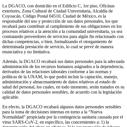
La DGACO, con domicilio en el Edificio C, 1er piso, Oficinas
exteriores, Zona Cultural de Ciudad Universitaria, Alcaldía de
Coyoacán, Código Postal 04510, Ciudad de México, es la
responsable del uso y protección de sus datos personales, los que
recabará para contribuir al cumplimiento de sus obligaciones en los
procesos relativos a la atención a la comunidad universitaria, ya sea
contratando proveedores de servicios para algún fin relacionado con
dichas competencias, o bien, formalizando el otorgamiento de
determinada prestación de servicio, lo cual se prevé de manera
enunciativa y no limitativa.
Además, la DGACO recabará sus datos personales para la adecuada
administración de los recursos humanos asignados a la dependencia,
derivados de las relaciones laborales conforme a las normas y
políticas de la UNAM, lo que podrá incluir la captación, manejo,
administración y almacenamiento de datos relativos al estado de
salud del personal, los cuales, en todo momento, serán tratados en su
calidad de datos personales sensibles, de acuerdo con la legislación
aplicable.
En efecto, la DGACO recabará algunos datos personales sensibles
para la toma de decisiones internas en torno a la “Nueva
Normalidad” propiciada por la contingencia sanitaria causada por el
virus SARS-CoV-2, en específico, las concernientes a: 1) la