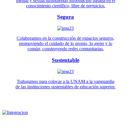
mental y sexual difundiendo información basada en el
conocimiento científico, libre de prejuicios.
Segura
Colaboramos en la construcción de espacios seguros,
promoviendo el cuidado de lo propio, lo ajeno y lo
común, construyendo redes comunitarias.
Sustentable
Trabajamos para colocar a la UNAM a la vanguardia
de las instituciones sustentables de educación superior.