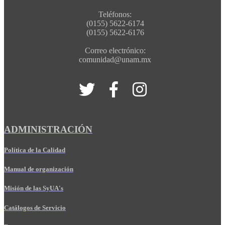
Teléfonos:
(0155) 5622-6174
(0155) 5622-6176
Correo electrónico:
comunidad@unam.mx
ADMINISTRACIÓN
Política de la Calidad
Manual de organización
Misión de las SyUA's
Catálogos de Servicio