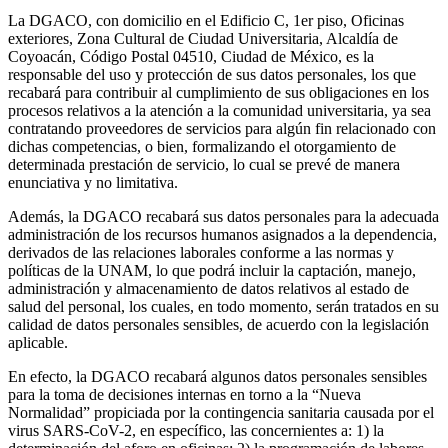
La DGACO, con domicilio en el Edificio C, 1er piso, Oficinas
exteriores, Zona Cultural de Ciudad Universitaria, Alcaldía de
Coyoacán, Código Postal 04510, Ciudad de México, es la
responsable del uso y protección de sus datos personales, los que
recabará para contribuir al cumplimiento de sus obligaciones en los
procesos relativos a la atención a la comunidad universitaria, ya sea
contratando proveedores de servicios para algún fin relacionado con
dichas competencias, o bien, formalizando el otorgamiento de
determinada prestación de servicio, lo cual se prevé de manera
enunciativa y no limitativa.
Además, la DGACO recabará sus datos personales para la adecuada
administración de los recursos humanos asignados a la dependencia,
derivados de las relaciones laborales conforme a las normas y
políticas de la UNAM, lo que podrá incluir la captación, manejo,
administración y almacenamiento de datos relativos al estado de
salud del personal, los cuales, en todo momento, serán tratados en su
calidad de datos personales sensibles, de acuerdo con la legislación
aplicable.
En efecto, la DGACO recabará algunos datos personales sensibles
para la toma de decisiones internas en torno a la “Nueva
Normalidad” propiciada por la contingencia sanitaria causada por el
virus SARS-CoV-2, en específico, las concernientes a: 1) la