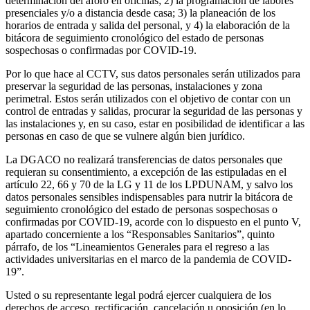
determinación del aforo en oficinas; 2) la programación de labores
presenciales y/o a distancia desde casa; 3) la planeación de los
horarios de entrada y salida del personal, y 4) la elaboración de la
bitácora de seguimiento cronológico del estado de personas
sospechosas o confirmadas por COVID-19.
Por lo que hace al CCTV, sus datos personales serán utilizados para
preservar la seguridad de las personas, instalaciones y zona
perimetral. Estos serán utilizados con el objetivo de contar con un
control de entradas y salidas, procurar la seguridad de las personas y
las instalaciones y, en su caso, estar en posibilidad de identificar a las
personas en caso de que se vulnere algún bien jurídico.
La DGACO no realizará transferencias de datos personales que
requieran su consentimiento, a excepción de las estipuladas en el
artículo 22, 66 y 70 de la LG y 11 de los LPDUNAM, y salvo los
datos personales sensibles indispensables para nutrir la bitácora de
seguimiento cronológico del estado de personas sospechosas o
confirmadas por COVID-19, acorde con lo dispuesto en el punto V,
apartado concerniente a los “Responsables Sanitarios”, quinto
párrafo, de los “Lineamientos Generales para el regreso a las
actividades universitarias en el marco de la pandemia de COVID-
19”.
Usted o su representante legal podrá ejercer cualquiera de los
derechos de acceso, rectificación, cancelación u oposición (en lo