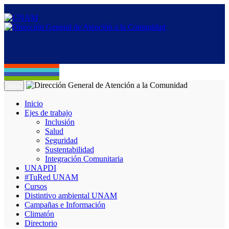
Menú
Inicio
Ejes de trabajo
Inclusión
Salud
Seguridad
Sustentabilidad
Integración Comunitaria
UNAPDI
#TuRed UNAM
Cursos
Distintivo ambiental UNAM
Campañas e Información
Climatón
Directorio