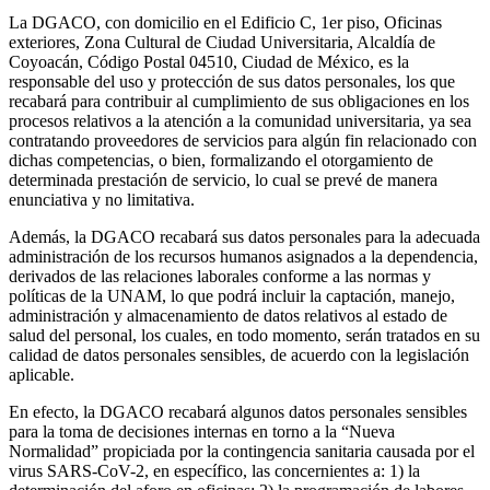
La DGACO, con domicilio en el Edificio C, 1er piso, Oficinas
exteriores, Zona Cultural de Ciudad Universitaria, Alcaldía de
Coyoacán, Código Postal 04510, Ciudad de México, es la
responsable del uso y protección de sus datos personales, los que
recabará para contribuir al cumplimiento de sus obligaciones en los
procesos relativos a la atención a la comunidad universitaria, ya sea
contratando proveedores de servicios para algún fin relacionado con
dichas competencias, o bien, formalizando el otorgamiento de
determinada prestación de servicio, lo cual se prevé de manera
enunciativa y no limitativa.
Además, la DGACO recabará sus datos personales para la adecuada
administración de los recursos humanos asignados a la dependencia,
derivados de las relaciones laborales conforme a las normas y
políticas de la UNAM, lo que podrá incluir la captación, manejo,
administración y almacenamiento de datos relativos al estado de
salud del personal, los cuales, en todo momento, serán tratados en su
calidad de datos personales sensibles, de acuerdo con la legislación
aplicable.
En efecto, la DGACO recabará algunos datos personales sensibles
para la toma de decisiones internas en torno a la “Nueva
Normalidad” propiciada por la contingencia sanitaria causada por el
virus SARS-CoV-2, en específico, las concernientes a: 1) la