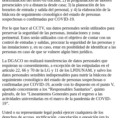
determinación del aforo en oficinas; 2) la programación de labores
presenciales y/o a distancia desde casa; 3) la planeación de los
horarios de entrada y salida del personal, y 4) la elaboración de la
bitácora de seguimiento cronológico del estado de personas
sospechosas o confirmadas por COVID-19.
Por lo que hace al CCTV, sus datos personales serán utilizados para
preservar la seguridad de las personas, instalaciones y zona
perimetral. Estos serán utilizados con el objetivo de contar con un
control de entradas y salidas, procurar la seguridad de las personas y
las instalaciones y, en su caso, estar en posibilidad de identificar a las
personas en caso de que se vulnere algún bien jurídico.
La DGACO no realizará transferencias de datos personales que
requieran su consentimiento, a excepción de las estipuladas en el
artículo 22, 66 y 70 de la LG y 11 de los LPDUNAM, y salvo los
datos personales sensibles indispensables para nutrir la bitácora de
seguimiento cronológico del estado de personas sospechosas o
confirmadas por COVID-19, acorde con lo dispuesto en el punto V,
apartado concerniente a los “Responsables Sanitarios”, quinto
párrafo, de los “Lineamientos Generales para el regreso a las
actividades universitarias en el marco de la pandemia de COVID-
19”.
Usted o su representante legal podrá ejercer cualquiera de los
derechos de acceso, rectificación, cancelación u oposición (en lo