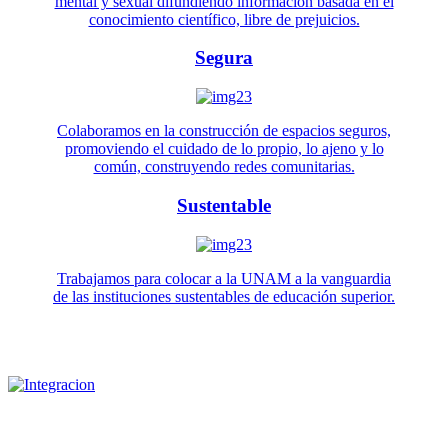
mental y sexual difundiendo información basada en el
conocimiento científico, libre de prejuicios.
Segura
Colaboramos en la construcción de espacios seguros,
promoviendo el cuidado de lo propio, lo ajeno y lo
común, construyendo redes comunitarias.
Sustentable
Trabajamos para colocar a la UNAM a la vanguardia
de las instituciones sustentables de educación superior.