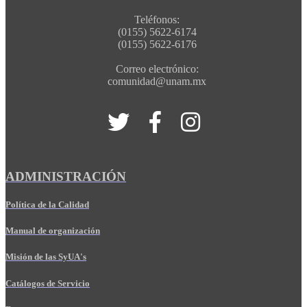
Teléfonos:
(0155) 5622-6174
(0155) 5622-6176
Correo electrónico:
comunidad@unam.mx
ADMINISTRACIÓN
Política de la Calidad
Manual de organización
Misión de las SyUA's
Catálogos de Servicio