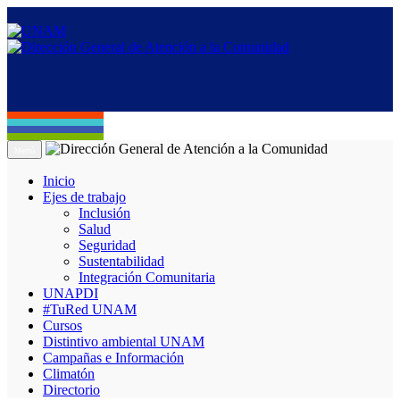
Menú
Inicio
Ejes de trabajo
Inclusión
Salud
Seguridad
Sustentabilidad
Integración Comunitaria
UNAPDI
#TuRed UNAM
Cursos
Distintivo ambiental UNAM
Campañas e Información
Climatón
Directorio