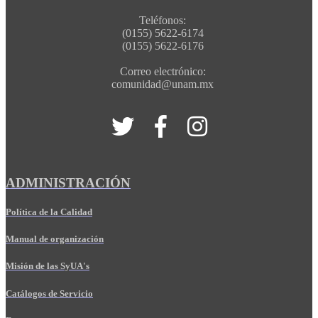
Teléfonos:
(0155) 5622-6174
(0155) 5622-6176
Correo electrónico:
comunidad@unam.mx
ADMINISTRACIÓN
Política de la Calidad
Manual de organización
Misión de las SyUA's
Catálogos de Servicio