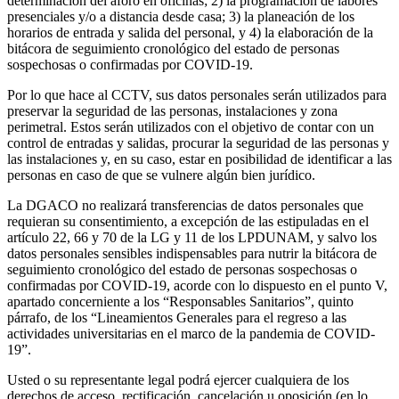
determinación del aforo en oficinas; 2) la programación de labores
presenciales y/o a distancia desde casa; 3) la planeación de los
horarios de entrada y salida del personal, y 4) la elaboración de la
bitácora de seguimiento cronológico del estado de personas
sospechosas o confirmadas por COVID-19.
Por lo que hace al CCTV, sus datos personales serán utilizados para
preservar la seguridad de las personas, instalaciones y zona
perimetral. Estos serán utilizados con el objetivo de contar con un
control de entradas y salidas, procurar la seguridad de las personas y
las instalaciones y, en su caso, estar en posibilidad de identificar a las
personas en caso de que se vulnere algún bien jurídico.
La DGACO no realizará transferencias de datos personales que
requieran su consentimiento, a excepción de las estipuladas en el
artículo 22, 66 y 70 de la LG y 11 de los LPDUNAM, y salvo los
datos personales sensibles indispensables para nutrir la bitácora de
seguimiento cronológico del estado de personas sospechosas o
confirmadas por COVID-19, acorde con lo dispuesto en el punto V,
apartado concerniente a los “Responsables Sanitarios”, quinto
párrafo, de los “Lineamientos Generales para el regreso a las
actividades universitarias en el marco de la pandemia de COVID-
19”.
Usted o su representante legal podrá ejercer cualquiera de los
derechos de acceso, rectificación, cancelación u oposición (en lo