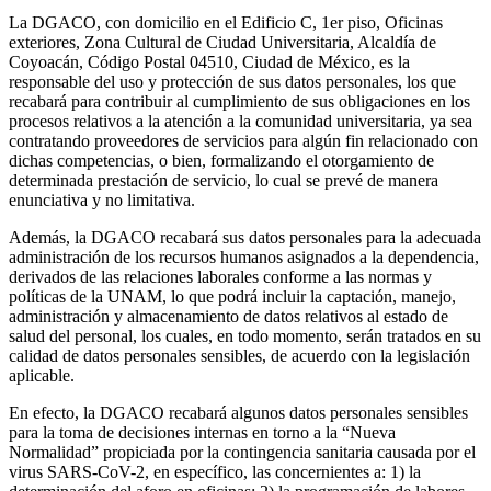
La DGACO, con domicilio en el Edificio C, 1er piso, Oficinas
exteriores, Zona Cultural de Ciudad Universitaria, Alcaldía de
Coyoacán, Código Postal 04510, Ciudad de México, es la
responsable del uso y protección de sus datos personales, los que
recabará para contribuir al cumplimiento de sus obligaciones en los
procesos relativos a la atención a la comunidad universitaria, ya sea
contratando proveedores de servicios para algún fin relacionado con
dichas competencias, o bien, formalizando el otorgamiento de
determinada prestación de servicio, lo cual se prevé de manera
enunciativa y no limitativa.
Además, la DGACO recabará sus datos personales para la adecuada
administración de los recursos humanos asignados a la dependencia,
derivados de las relaciones laborales conforme a las normas y
políticas de la UNAM, lo que podrá incluir la captación, manejo,
administración y almacenamiento de datos relativos al estado de
salud del personal, los cuales, en todo momento, serán tratados en su
calidad de datos personales sensibles, de acuerdo con la legislación
aplicable.
En efecto, la DGACO recabará algunos datos personales sensibles
para la toma de decisiones internas en torno a la “Nueva
Normalidad” propiciada por la contingencia sanitaria causada por el
virus SARS-CoV-2, en específico, las concernientes a: 1) la