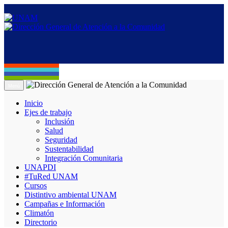
Menú
Inicio
Ejes de trabajo
Inclusión
Salud
Seguridad
Sustentabilidad
Integración Comunitaria
UNAPDI
#TuRed UNAM
Cursos
Distintivo ambiental UNAM
Campañas e Información
Climatón
Directorio