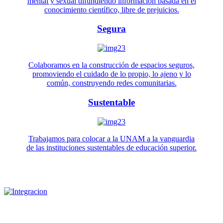
mental y sexual difundiendo información basada en el
conocimiento científico, libre de prejuicios.
Segura
Colaboramos en la construcción de espacios seguros,
promoviendo el cuidado de lo propio, lo ajeno y lo
común, construyendo redes comunitarias.
Sustentable
Trabajamos para colocar a la UNAM a la vanguardia
de las instituciones sustentables de educación superior.