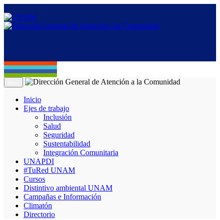
Menú
Inicio
Ejes de trabajo
Inclusión
Salud
Seguridad
Sustentabilidad
Integración Comunitaria
UNAPDI
#TuRed UNAM
Cursos
Distintivo ambiental UNAM
Campañas e Información
Climatón
Directorio