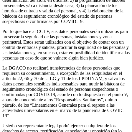
determinación del aforo en oficinas; 2) la programación de labores
presenciales y/o a distancia desde casa; 3) la planeación de los
horarios de entrada y salida del personal, y 4) la elaboración de la
bitácora de seguimiento cronológico del estado de personas
sospechosas o confirmadas por COVID-19.
Por lo que hace al CCTV, sus datos personales serán utilizados para
preservar la seguridad de las personas, instalaciones y zona
perimetral. Estos serán utilizados con el objetivo de contar con un
control de entradas y salidas, procurar la seguridad de las personas y
las instalaciones y, en su caso, estar en posibilidad de identificar a las
personas en caso de que se vulnere algún bien jurídico.
La DGACO no realizará transferencias de datos personales que
requieran su consentimiento, a excepción de las estipuladas en el
artículo 22, 66 y 70 de la LG y 11 de los LPDUNAM, y salvo los
datos personales sensibles indispensables para nutrir la bitácora de
seguimiento cronológico del estado de personas sospechosas o
confirmadas por COVID-19, acorde con lo dispuesto en el punto V,
apartado concerniente a los “Responsables Sanitarios”, quinto
párrafo, de los “Lineamientos Generales para el regreso a las
actividades universitarias en el marco de la pandemia de COVID-
19”.
Usted o su representante legal podrá ejercer cualquiera de los
derechos de acceso, rectificación, cancelación u oposición (en lo