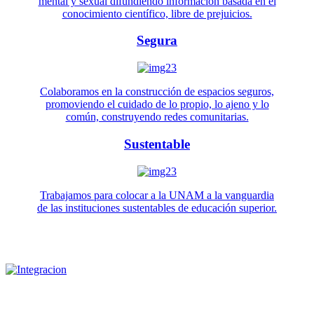
mental y sexual difundiendo información basada en el
conocimiento científico, libre de prejuicios.
Segura
Colaboramos en la construcción de espacios seguros,
promoviendo el cuidado de lo propio, lo ajeno y lo
común, construyendo redes comunitarias.
Sustentable
Trabajamos para colocar a la UNAM a la vanguardia
de las instituciones sustentables de educación superior.