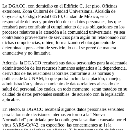
La DGACO, con domicilio en el Edificio C, 1er piso, Oficinas
exteriores, Zona Cultural de Ciudad Universitaria, Alcaldía de
Coyoacán, Código Postal 04510, Ciudad de México, es la
responsable del uso y protección de sus datos personales, los que
recabará para contribuir al cumplimiento de sus obligaciones en los
procesos relativos a la atención a la comunidad universitaria, ya sea
contratando proveedores de servicios para algún fin relacionado con
dichas competencias, o bien, formalizando el otorgamiento de
determinada prestación de servicio, lo cual se prevé de manera
enunciativa y no limitativa.
Además, la DGACO recabará sus datos personales para la adecuada
administración de los recursos humanos asignados a la dependencia,
derivados de las relaciones laborales conforme a las normas y
políticas de la UNAM, lo que podrá incluir la captación, manejo,
administración y almacenamiento de datos relativos al estado de
salud del personal, los cuales, en todo momento, serán tratados en su
calidad de datos personales sensibles, de acuerdo con la legislación
aplicable.
En efecto, la DGACO recabará algunos datos personales sensibles
para la toma de decisiones internas en torno a la “Nueva
Normalidad” propiciada por la contingencia sanitaria causada por el
virus SARS-CoV-2, en específico, las concernientes a: 1) la