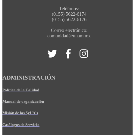
Teléfonos:
(0155) 5622-6174
(0155) 5622-6176
Correo electrónico:
comunidad@unam.mx
ADMINISTRACIÓN
Política de la Calidad
Manual de organización
Misión de las SyUA's
Catálogos de Servicio