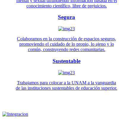
mental y sexual difundiendo información basada en el
conocimiento científico, libre de prejuicios.
Segura
Colaboramos en la construcción de espacios seguros,
promoviendo el cuidado de lo propio, lo ajeno y lo
común, construyendo redes comunitarias.
Sustentable
Trabajamos para colocar a la UNAM a la vanguardia
de las instituciones sustentables de educación superior.