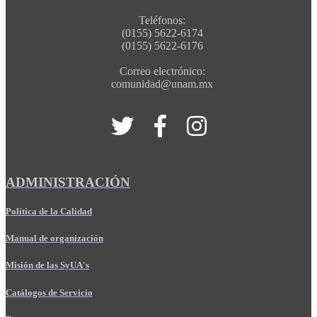
Teléfonos:
(0155) 5622-6174
(0155) 5622-6176
Correo electrónico:
comunidad@unam.mx
ADMINISTRACIÓN
Política de la Calidad
Manual de organización
Misión de las SyUA's
Catálogos de Servicio