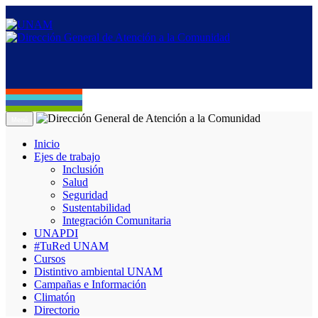
Menú
Inicio
Ejes de trabajo
Inclusión
Salud
Seguridad
Sustentabilidad
Integración Comunitaria
UNAPDI
#TuRed UNAM
Cursos
Distintivo ambiental UNAM
Campañas e Información
Climatón
Directorio