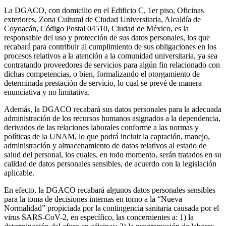
La DGACO, con domicilio en el Edificio C, 1er piso, Oficinas
exteriores, Zona Cultural de Ciudad Universitaria, Alcaldía de
Coyoacán, Código Postal 04510, Ciudad de México, es la
responsable del uso y protección de sus datos personales, los que
recabará para contribuir al cumplimiento de sus obligaciones en los
procesos relativos a la atención a la comunidad universitaria, ya sea
contratando proveedores de servicios para algún fin relacionado con
dichas competencias, o bien, formalizando el otorgamiento de
determinada prestación de servicio, lo cual se prevé de manera
enunciativa y no limitativa.
Además, la DGACO recabará sus datos personales para la adecuada
administración de los recursos humanos asignados a la dependencia,
derivados de las relaciones laborales conforme a las normas y
políticas de la UNAM, lo que podrá incluir la captación, manejo,
administración y almacenamiento de datos relativos al estado de
salud del personal, los cuales, en todo momento, serán tratados en su
calidad de datos personales sensibles, de acuerdo con la legislación
aplicable.
En efecto, la DGACO recabará algunos datos personales sensibles
para la toma de decisiones internas en torno a la “Nueva
Normalidad” propiciada por la contingencia sanitaria causada por el
virus SARS-CoV-2, en específico, las concernientes a: 1) la