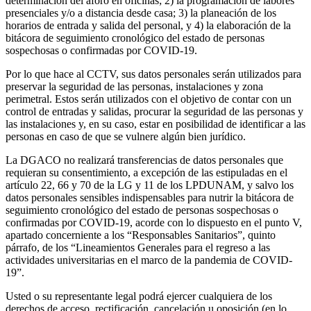
determinación del aforo en oficinas; 2) la programación de labores
presenciales y/o a distancia desde casa; 3) la planeación de los
horarios de entrada y salida del personal, y 4) la elaboración de la
bitácora de seguimiento cronológico del estado de personas
sospechosas o confirmadas por COVID-19.
Por lo que hace al CCTV, sus datos personales serán utilizados para
preservar la seguridad de las personas, instalaciones y zona
perimetral. Estos serán utilizados con el objetivo de contar con un
control de entradas y salidas, procurar la seguridad de las personas y
las instalaciones y, en su caso, estar en posibilidad de identificar a las
personas en caso de que se vulnere algún bien jurídico.
La DGACO no realizará transferencias de datos personales que
requieran su consentimiento, a excepción de las estipuladas en el
artículo 22, 66 y 70 de la LG y 11 de los LPDUNAM, y salvo los
datos personales sensibles indispensables para nutrir la bitácora de
seguimiento cronológico del estado de personas sospechosas o
confirmadas por COVID-19, acorde con lo dispuesto en el punto V,
apartado concerniente a los “Responsables Sanitarios”, quinto
párrafo, de los “Lineamientos Generales para el regreso a las
actividades universitarias en el marco de la pandemia de COVID-
19”.
Usted o su representante legal podrá ejercer cualquiera de los
derechos de acceso, rectificación, cancelación u oposición (en lo