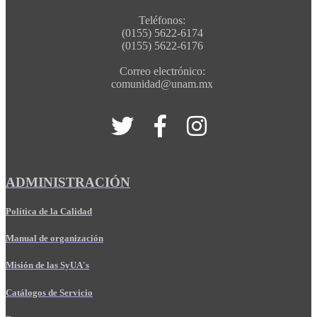
Teléfonos:
(0155) 5622-6174
(0155) 5622-6176
Correo electrónico:
comunidad@unam.mx
ADMINISTRACIÓN
Política de la Calidad
Manual de organización
Misión de las SyUA's
Catálogos de Servicio