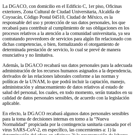
La DGACO, con domicilio en el Edificio C, 1er piso, Oficinas
exteriores, Zona Cultural de Ciudad Universitaria, Alcaldía de
Coyoacán, Código Postal 04510, Ciudad de México, es la
responsable del uso y protección de sus datos personales, los que
recabará para contribuir al cumplimiento de sus obligaciones en los
procesos relativos a la atención a la comunidad universitaria, ya sea
contratando proveedores de servicios para algún fin relacionado con
dichas competencias, o bien, formalizando el otorgamiento de
determinada prestación de servicio, lo cual se prevé de manera
enunciativa y no limitativa.
Además, la DGACO recabará sus datos personales para la adecuada
administración de los recursos humanos asignados a la dependencia,
derivados de las relaciones laborales conforme a las normas y
políticas de la UNAM, lo que podrá incluir la captación, manejo,
administración y almacenamiento de datos relativos al estado de
salud del personal, los cuales, en todo momento, serán tratados en su
calidad de datos personales sensibles, de acuerdo con la legislación
aplicable.
En efecto, la DGACO recabará algunos datos personales sensibles
para la toma de decisiones internas en torno a la “Nueva
Normalidad” propiciada por la contingencia sanitaria causada por el
virus SARS-CoV-2, en específico, las concernientes a: 1) la