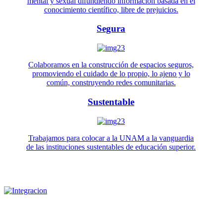
mental y sexual difundiendo información basada en el
conocimiento científico, libre de prejuicios.
Segura
Colaboramos en la construcción de espacios seguros,
promoviendo el cuidado de lo propio, lo ajeno y lo
común, construyendo redes comunitarias.
Sustentable
Trabajamos para colocar a la UNAM a la vanguardia
de las instituciones sustentables de educación superior.