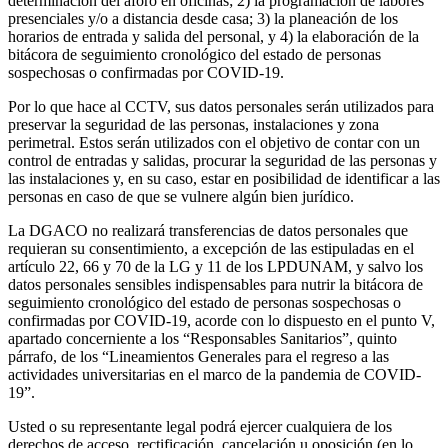
determinación del aforo en oficinas; 2) la programación de labores
presenciales y/o a distancia desde casa; 3) la planeación de los
horarios de entrada y salida del personal, y 4) la elaboración de la
bitácora de seguimiento cronológico del estado de personas
sospechosas o confirmadas por COVID-19.
Por lo que hace al CCTV, sus datos personales serán utilizados para
preservar la seguridad de las personas, instalaciones y zona
perimetral. Estos serán utilizados con el objetivo de contar con un
control de entradas y salidas, procurar la seguridad de las personas y
las instalaciones y, en su caso, estar en posibilidad de identificar a las
personas en caso de que se vulnere algún bien jurídico.
La DGACO no realizará transferencias de datos personales que
requieran su consentimiento, a excepción de las estipuladas en el
artículo 22, 66 y 70 de la LG y 11 de los LPDUNAM, y salvo los
datos personales sensibles indispensables para nutrir la bitácora de
seguimiento cronológico del estado de personas sospechosas o
confirmadas por COVID-19, acorde con lo dispuesto en el punto V,
apartado concerniente a los “Responsables Sanitarios”, quinto
párrafo, de los “Lineamientos Generales para el regreso a las
actividades universitarias en el marco de la pandemia de COVID-
19”.
Usted o su representante legal podrá ejercer cualquiera de los
derechos de acceso, rectificación, cancelación u oposición (en lo