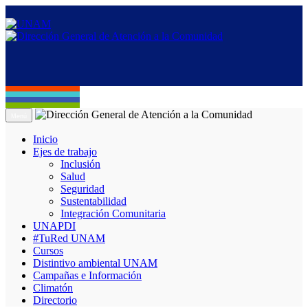
Menú
Inicio
Ejes de trabajo
Inclusión
Salud
Seguridad
Sustentabilidad
Integración Comunitaria
UNAPDI
#TuRed UNAM
Cursos
Distintivo ambiental UNAM
Campañas e Información
Climatón
Directorio