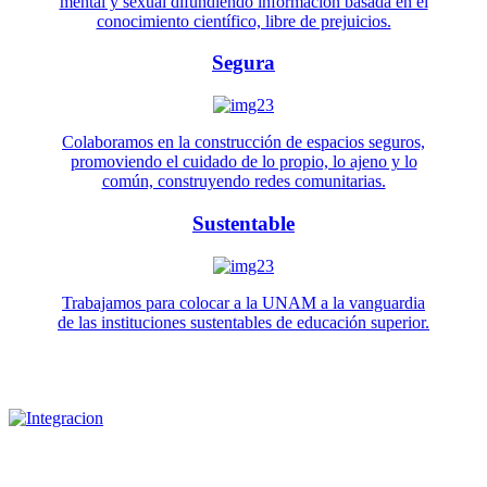
mental y sexual difundiendo información basada en el
conocimiento científico, libre de prejuicios.
Segura
Colaboramos en la construcción de espacios seguros,
promoviendo el cuidado de lo propio, lo ajeno y lo
común, construyendo redes comunitarias.
Sustentable
Trabajamos para colocar a la UNAM a la vanguardia
de las instituciones sustentables de educación superior.