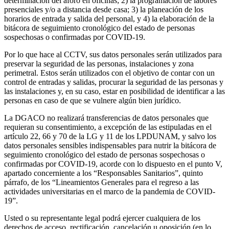
determinación del aforo en oficinas; 2) la programación de labores
presenciales y/o a distancia desde casa; 3) la planeación de los
horarios de entrada y salida del personal, y 4) la elaboración de la
bitácora de seguimiento cronológico del estado de personas
sospechosas o confirmadas por COVID-19.
Por lo que hace al CCTV, sus datos personales serán utilizados para
preservar la seguridad de las personas, instalaciones y zona
perimetral. Estos serán utilizados con el objetivo de contar con un
control de entradas y salidas, procurar la seguridad de las personas y
las instalaciones y, en su caso, estar en posibilidad de identificar a las
personas en caso de que se vulnere algún bien jurídico.
La DGACO no realizará transferencias de datos personales que
requieran su consentimiento, a excepción de las estipuladas en el
artículo 22, 66 y 70 de la LG y 11 de los LPDUNAM, y salvo los
datos personales sensibles indispensables para nutrir la bitácora de
seguimiento cronológico del estado de personas sospechosas o
confirmadas por COVID-19, acorde con lo dispuesto en el punto V,
apartado concerniente a los “Responsables Sanitarios”, quinto
párrafo, de los “Lineamientos Generales para el regreso a las
actividades universitarias en el marco de la pandemia de COVID-
19”.
Usted o su representante legal podrá ejercer cualquiera de los
derechos de acceso, rectificación, cancelación u oposición (en lo