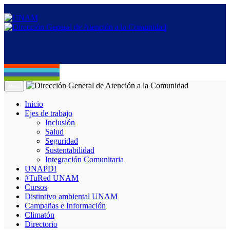
Menú
Inicio
Ejes de trabajo
Inclusión
Salud
Seguridad
Sustentabilidad
Integración Comunitaria
UNAPDI
#TuRed UNAM
Cursos
Distintivo ambiental UNAM
Campañas e Información
Climatón
Directorio