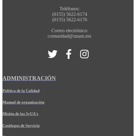
Teléfonos:
(0155) 5622-6174
(0155) 5622-6176
Correo electrónico:
comunidad@unam.mx
ADMINISTRACIÓN
Política de la Calidad
Manual de organización
Misión de las SyUA's
Catálogos de Servicio