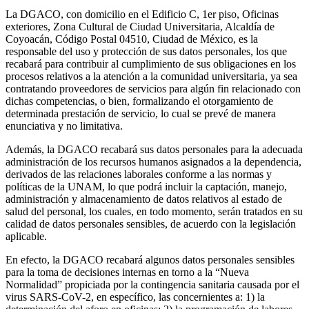
La DGACO, con domicilio en el Edificio C, 1er piso, Oficinas
exteriores, Zona Cultural de Ciudad Universitaria, Alcaldía de
Coyoacán, Código Postal 04510, Ciudad de México, es la
responsable del uso y protección de sus datos personales, los que
recabará para contribuir al cumplimiento de sus obligaciones en los
procesos relativos a la atención a la comunidad universitaria, ya sea
contratando proveedores de servicios para algún fin relacionado con
dichas competencias, o bien, formalizando el otorgamiento de
determinada prestación de servicio, lo cual se prevé de manera
enunciativa y no limitativa.
Además, la DGACO recabará sus datos personales para la adecuada
administración de los recursos humanos asignados a la dependencia,
derivados de las relaciones laborales conforme a las normas y
políticas de la UNAM, lo que podrá incluir la captación, manejo,
administración y almacenamiento de datos relativos al estado de
salud del personal, los cuales, en todo momento, serán tratados en su
calidad de datos personales sensibles, de acuerdo con la legislación
aplicable.
En efecto, la DGACO recabará algunos datos personales sensibles
para la toma de decisiones internas en torno a la “Nueva
Normalidad” propiciada por la contingencia sanitaria causada por el
virus SARS-CoV-2, en específico, las concernientes a: 1) la