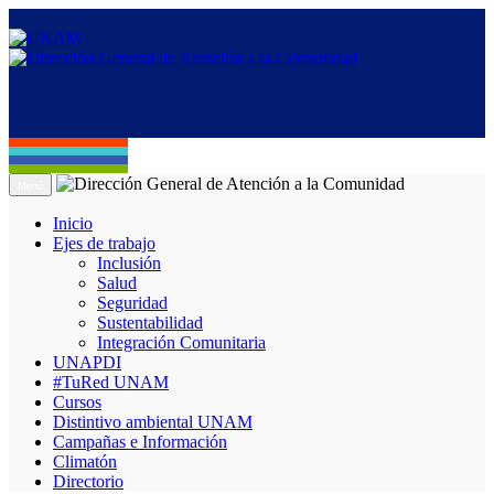
Menú
Inicio
Ejes de trabajo
Inclusión
Salud
Seguridad
Sustentabilidad
Integración Comunitaria
UNAPDI
#TuRed UNAM
Cursos
Distintivo ambiental UNAM
Campañas e Información
Climatón
Directorio