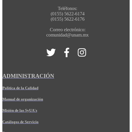
Teléfonos:
(0155) 5622-6174
(0155) 5622-6176
Correo electrónico:
comunidad@unam.mx
ADMINISTRACIÓN
Política de la Calidad
Manual de organización
Misión de las SyUA's
Catálogos de Servicio