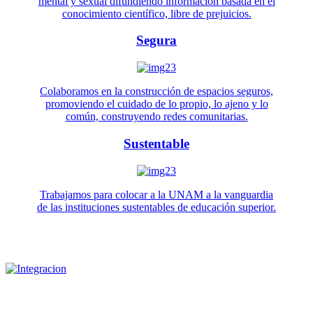
mental y sexual difundiendo información basada en el
conocimiento científico, libre de prejuicios.
Segura
Colaboramos en la construcción de espacios seguros,
promoviendo el cuidado de lo propio, lo ajeno y lo
común, construyendo redes comunitarias.
Sustentable
Trabajamos para colocar a la UNAM a la vanguardia
de las instituciones sustentables de educación superior.