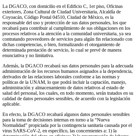
La DGACO, con domicilio en el Edificio C, 1er piso, Oficinas
exteriores, Zona Cultural de Ciudad Universitaria, Alcaldía de
Coyoacán, Código Postal 04510, Ciudad de México, es la
responsable del uso y protección de sus datos personales, los que
recabará para contribuir al cumplimiento de sus obligaciones en los
procesos relativos a la atención a la comunidad universitaria, ya sea
contratando proveedores de servicios para algún fin relacionado con
dichas competencias, o bien, formalizando el otorgamiento de
determinada prestación de servicio, lo cual se prevé de manera
enunciativa y no limitativa.
Además, la DGACO recabará sus datos personales para la adecuada
administración de los recursos humanos asignados a la dependencia,
derivados de las relaciones laborales conforme a las normas y
políticas de la UNAM, lo que podrá incluir la captación, manejo,
administración y almacenamiento de datos relativos al estado de
salud del personal, los cuales, en todo momento, serán tratados en su
calidad de datos personales sensibles, de acuerdo con la legislación
aplicable.
En efecto, la DGACO recabará algunos datos personales sensibles
para la toma de decisiones internas en torno a la “Nueva
Normalidad” propiciada por la contingencia sanitaria causada por el
virus SARS-CoV-2, en específico, las concernientes a: 1) la