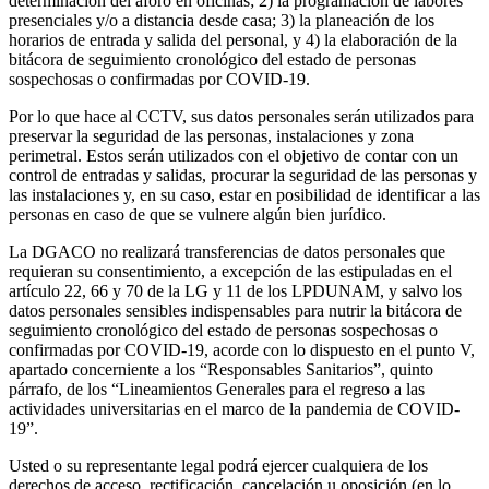
determinación del aforo en oficinas; 2) la programación de labores
presenciales y/o a distancia desde casa; 3) la planeación de los
horarios de entrada y salida del personal, y 4) la elaboración de la
bitácora de seguimiento cronológico del estado de personas
sospechosas o confirmadas por COVID-19.
Por lo que hace al CCTV, sus datos personales serán utilizados para
preservar la seguridad de las personas, instalaciones y zona
perimetral. Estos serán utilizados con el objetivo de contar con un
control de entradas y salidas, procurar la seguridad de las personas y
las instalaciones y, en su caso, estar en posibilidad de identificar a las
personas en caso de que se vulnere algún bien jurídico.
La DGACO no realizará transferencias de datos personales que
requieran su consentimiento, a excepción de las estipuladas en el
artículo 22, 66 y 70 de la LG y 11 de los LPDUNAM, y salvo los
datos personales sensibles indispensables para nutrir la bitácora de
seguimiento cronológico del estado de personas sospechosas o
confirmadas por COVID-19, acorde con lo dispuesto en el punto V,
apartado concerniente a los “Responsables Sanitarios”, quinto
párrafo, de los “Lineamientos Generales para el regreso a las
actividades universitarias en el marco de la pandemia de COVID-
19”.
Usted o su representante legal podrá ejercer cualquiera de los
derechos de acceso, rectificación, cancelación u oposición (en lo