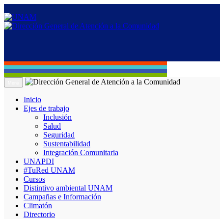
Menú
Inicio
Ejes de trabajo
Inclusión
Salud
Seguridad
Sustentabilidad
Integración Comunitaria
UNAPDI
#TuRed UNAM
Cursos
Distintivo ambiental UNAM
Campañas e Información
Climatón
Directorio