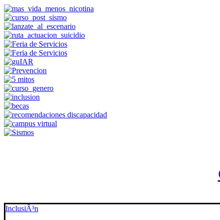
InclusiÃ³n