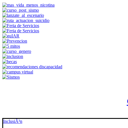
InclusiÃ³n