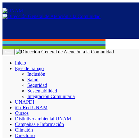
Menú
Inicio
Ejes de trabajo
Inclusión
Salud
Seguridad
Sustentabilidad
Integración Comunitaria
UNAPDI
#TuRed UNAM
Cursos
Distintivo ambiental UNAM
Campañas e Información
Climatón
Directorio