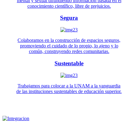
mental y sexual difundiendo información basada en el
conocimiento científico, libre de prejuicios.
Segura
Colaboramos en la construcción de espacios seguros,
promoviendo el cuidado de lo propio, lo ajeno y lo
común, construyendo redes comunitarias.
Sustentable
Trabajamos para colocar a la UNAM a la vanguardia
de las instituciones sustentables de educación superior.