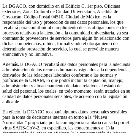
La DGACO, con domicilio en el Edificio C, 1er piso, Oficinas
exteriores, Zona Cultural de Ciudad Universitaria, Alcaldía de
Coyoacán, Código Postal 04510, Ciudad de México, es la
responsable del uso y protección de sus datos personales, los que
recabará para contribuir al cumplimiento de sus obligaciones en los
procesos relativos a la atención a la comunidad universitaria, ya sea
contratando proveedores de servicios para algún fin relacionado con
dichas competencias, o bien, formalizando el otorgamiento de
determinada prestación de servicio, lo cual se prevé de manera
enunciativa y no limitativa.
Además, la DGACO recabará sus datos personales para la adecuada
administración de los recursos humanos asignados a la dependencia,
derivados de las relaciones laborales conforme a las normas y
políticas de la UNAM, lo que podrá incluir la captación, manejo,
administración y almacenamiento de datos relativos al estado de
salud del personal, los cuales, en todo momento, serán tratados en su
calidad de datos personales sensibles, de acuerdo con la legislación
aplicable.
En efecto, la DGACO recabará algunos datos personales sensibles
para la toma de decisiones internas en torno a la “Nueva
Normalidad” propiciada por la contingencia sanitaria causada por el
virus SARS-CoV-2, en específico, las concernientes a: 1) la