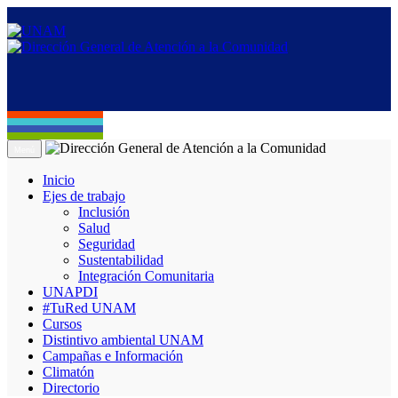
Menú
Inicio
Ejes de trabajo
Inclusión
Salud
Seguridad
Sustentabilidad
Integración Comunitaria
UNAPDI
#TuRed UNAM
Cursos
Distintivo ambiental UNAM
Campañas e Información
Climatón
Directorio