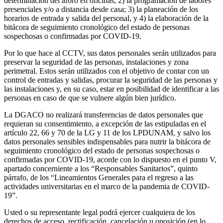
determinación del aforo en oficinas; 2) la programación de labores
presenciales y/o a distancia desde casa; 3) la planeación de los
horarios de entrada y salida del personal, y 4) la elaboración de la
bitácora de seguimiento cronológico del estado de personas
sospechosas o confirmadas por COVID-19.
Por lo que hace al CCTV, sus datos personales serán utilizados para
preservar la seguridad de las personas, instalaciones y zona
perimetral. Estos serán utilizados con el objetivo de contar con un
control de entradas y salidas, procurar la seguridad de las personas y
las instalaciones y, en su caso, estar en posibilidad de identificar a las
personas en caso de que se vulnere algún bien jurídico.
La DGACO no realizará transferencias de datos personales que
requieran su consentimiento, a excepción de las estipuladas en el
artículo 22, 66 y 70 de la LG y 11 de los LPDUNAM, y salvo los
datos personales sensibles indispensables para nutrir la bitácora de
seguimiento cronológico del estado de personas sospechosas o
confirmadas por COVID-19, acorde con lo dispuesto en el punto V,
apartado concerniente a los “Responsables Sanitarios”, quinto
párrafo, de los “Lineamientos Generales para el regreso a las
actividades universitarias en el marco de la pandemia de COVID-
19”.
Usted o su representante legal podrá ejercer cualquiera de los
derechos de acceso, rectificación, cancelación u oposición (en lo