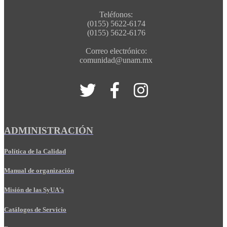
Teléfonos:
(0155) 5622-6174
(0155) 5622-6176
Correo electrónico:
comunidad@unam.mx
ADMINISTRACIÓN
Política de la Calidad
Manual de organización
Misión de las SyUA's
Catálogos de Servicio