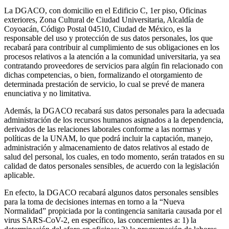
La DGACO, con domicilio en el Edificio C, 1er piso, Oficinas
exteriores, Zona Cultural de Ciudad Universitaria, Alcaldía de
Coyoacán, Código Postal 04510, Ciudad de México, es la
responsable del uso y protección de sus datos personales, los que
recabará para contribuir al cumplimiento de sus obligaciones en los
procesos relativos a la atención a la comunidad universitaria, ya sea
contratando proveedores de servicios para algún fin relacionado con
dichas competencias, o bien, formalizando el otorgamiento de
determinada prestación de servicio, lo cual se prevé de manera
enunciativa y no limitativa.
Además, la DGACO recabará sus datos personales para la adecuada
administración de los recursos humanos asignados a la dependencia,
derivados de las relaciones laborales conforme a las normas y
políticas de la UNAM, lo que podrá incluir la captación, manejo,
administración y almacenamiento de datos relativos al estado de
salud del personal, los cuales, en todo momento, serán tratados en su
calidad de datos personales sensibles, de acuerdo con la legislación
aplicable.
En efecto, la DGACO recabará algunos datos personales sensibles
para la toma de decisiones internas en torno a la “Nueva
Normalidad” propiciada por la contingencia sanitaria causada por el
virus SARS-CoV-2, en específico, las concernientes a: 1) la