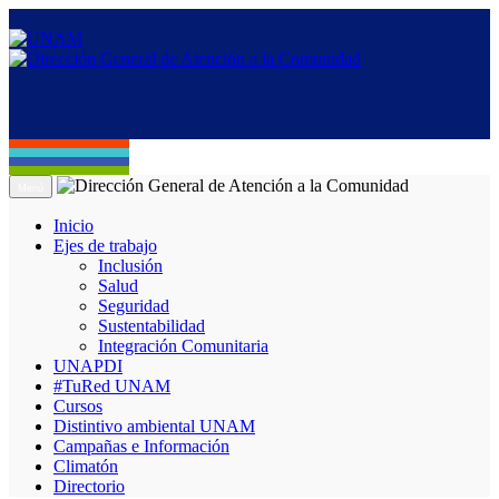
Menú
Inicio
Ejes de trabajo
Inclusión
Salud
Seguridad
Sustentabilidad
Integración Comunitaria
UNAPDI
#TuRed UNAM
Cursos
Distintivo ambiental UNAM
Campañas e Información
Climatón
Directorio