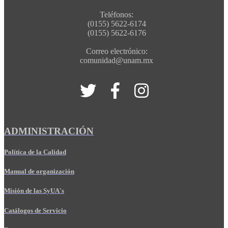
Teléfonos:
(0155) 5622-6174
(0155) 5622-6176
Correo electrónico:
comunidad@unam.mx
ADMINISTRACIÓN
Política de la Calidad
Manual de organización
Misión de las SyUA's
Catálogos de Servicio