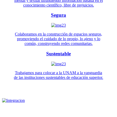
mental y sexual difundiendo información basada en el
conocimiento científico, libre de prejuicios.
Segura
Colaboramos en la construcción de espacios seguros,
promoviendo el cuidado de lo propio, lo ajeno y lo
común, construyendo redes comunitarias.
Sustentable
Trabajamos para colocar a la UNAM a la vanguardia
de las instituciones sustentables de educación superior.