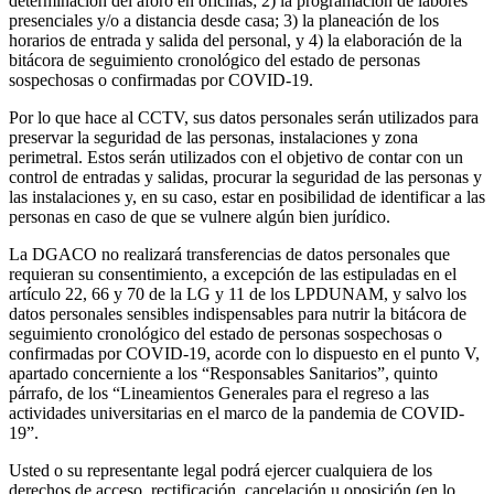
determinación del aforo en oficinas; 2) la programación de labores
presenciales y/o a distancia desde casa; 3) la planeación de los
horarios de entrada y salida del personal, y 4) la elaboración de la
bitácora de seguimiento cronológico del estado de personas
sospechosas o confirmadas por COVID-19.
Por lo que hace al CCTV, sus datos personales serán utilizados para
preservar la seguridad de las personas, instalaciones y zona
perimetral. Estos serán utilizados con el objetivo de contar con un
control de entradas y salidas, procurar la seguridad de las personas y
las instalaciones y, en su caso, estar en posibilidad de identificar a las
personas en caso de que se vulnere algún bien jurídico.
La DGACO no realizará transferencias de datos personales que
requieran su consentimiento, a excepción de las estipuladas en el
artículo 22, 66 y 70 de la LG y 11 de los LPDUNAM, y salvo los
datos personales sensibles indispensables para nutrir la bitácora de
seguimiento cronológico del estado de personas sospechosas o
confirmadas por COVID-19, acorde con lo dispuesto en el punto V,
apartado concerniente a los “Responsables Sanitarios”, quinto
párrafo, de los “Lineamientos Generales para el regreso a las
actividades universitarias en el marco de la pandemia de COVID-
19”.
Usted o su representante legal podrá ejercer cualquiera de los
derechos de acceso, rectificación, cancelación u oposición (en lo