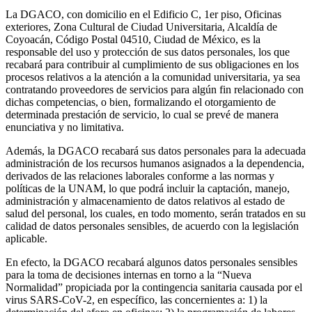
La DGACO, con domicilio en el Edificio C, 1er piso, Oficinas
exteriores, Zona Cultural de Ciudad Universitaria, Alcaldía de
Coyoacán, Código Postal 04510, Ciudad de México, es la
responsable del uso y protección de sus datos personales, los que
recabará para contribuir al cumplimiento de sus obligaciones en los
procesos relativos a la atención a la comunidad universitaria, ya sea
contratando proveedores de servicios para algún fin relacionado con
dichas competencias, o bien, formalizando el otorgamiento de
determinada prestación de servicio, lo cual se prevé de manera
enunciativa y no limitativa.
Además, la DGACO recabará sus datos personales para la adecuada
administración de los recursos humanos asignados a la dependencia,
derivados de las relaciones laborales conforme a las normas y
políticas de la UNAM, lo que podrá incluir la captación, manejo,
administración y almacenamiento de datos relativos al estado de
salud del personal, los cuales, en todo momento, serán tratados en su
calidad de datos personales sensibles, de acuerdo con la legislación
aplicable.
En efecto, la DGACO recabará algunos datos personales sensibles
para la toma de decisiones internas en torno a la “Nueva
Normalidad” propiciada por la contingencia sanitaria causada por el
virus SARS-CoV-2, en específico, las concernientes a: 1) la