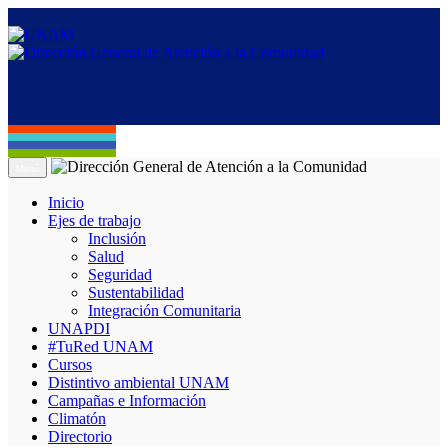
Menú
Inicio
Ejes de trabajo
Inclusión
Salud
Seguridad
Sustentabilidad
Integración Comunitaria
UNAPDI
#TuRed UNAM
Cursos
Distintivo ambiental UNAM
Campañas e Información
Climatón
Directorio