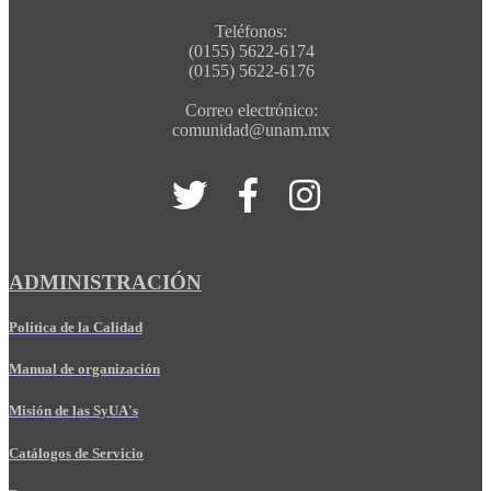
Teléfonos:
(0155) 5622-6174
(0155) 5622-6176
Correo electrónico:
comunidad@unam.mx
ADMINISTRACIÓN
Política de la Calidad
Manual de organización
Misión de las SyUA's
Catálogos de Servicio