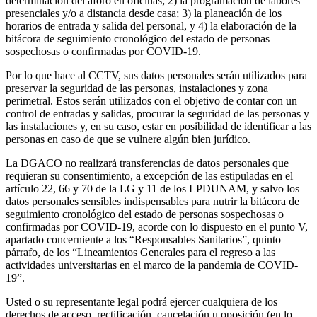
determinación del aforo en oficinas; 2) la programación de labores
presenciales y/o a distancia desde casa; 3) la planeación de los
horarios de entrada y salida del personal, y 4) la elaboración de la
bitácora de seguimiento cronológico del estado de personas
sospechosas o confirmadas por COVID-19.
Por lo que hace al CCTV, sus datos personales serán utilizados para
preservar la seguridad de las personas, instalaciones y zona
perimetral. Estos serán utilizados con el objetivo de contar con un
control de entradas y salidas, procurar la seguridad de las personas y
las instalaciones y, en su caso, estar en posibilidad de identificar a las
personas en caso de que se vulnere algún bien jurídico.
La DGACO no realizará transferencias de datos personales que
requieran su consentimiento, a excepción de las estipuladas en el
artículo 22, 66 y 70 de la LG y 11 de los LPDUNAM, y salvo los
datos personales sensibles indispensables para nutrir la bitácora de
seguimiento cronológico del estado de personas sospechosas o
confirmadas por COVID-19, acorde con lo dispuesto en el punto V,
apartado concerniente a los “Responsables Sanitarios”, quinto
párrafo, de los “Lineamientos Generales para el regreso a las
actividades universitarias en el marco de la pandemia de COVID-
19”.
Usted o su representante legal podrá ejercer cualquiera de los
derechos de acceso, rectificación, cancelación u oposición (en lo