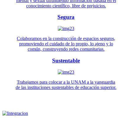
mental y sexual difundiendo información basada en el
conocimiento científico, libre de prejuicios.
Segura
Colaboramos en la construcción de espacios seguros,
promoviendo el cuidado de lo propio, lo ajeno y lo
común, construyendo redes comunitarias.
Sustentable
Trabajamos para colocar a la UNAM a la vanguardia
de las instituciones sustentables de educación superior.