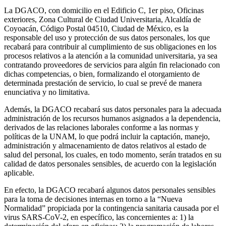
La DGACO, con domicilio en el Edificio C, 1er piso, Oficinas
exteriores, Zona Cultural de Ciudad Universitaria, Alcaldía de
Coyoacán, Código Postal 04510, Ciudad de México, es la
responsable del uso y protección de sus datos personales, los que
recabará para contribuir al cumplimiento de sus obligaciones en los
procesos relativos a la atención a la comunidad universitaria, ya sea
contratando proveedores de servicios para algún fin relacionado con
dichas competencias, o bien, formalizando el otorgamiento de
determinada prestación de servicio, lo cual se prevé de manera
enunciativa y no limitativa.
Además, la DGACO recabará sus datos personales para la adecuada
administración de los recursos humanos asignados a la dependencia,
derivados de las relaciones laborales conforme a las normas y
políticas de la UNAM, lo que podrá incluir la captación, manejo,
administración y almacenamiento de datos relativos al estado de
salud del personal, los cuales, en todo momento, serán tratados en su
calidad de datos personales sensibles, de acuerdo con la legislación
aplicable.
En efecto, la DGACO recabará algunos datos personales sensibles
para la toma de decisiones internas en torno a la “Nueva
Normalidad” propiciada por la contingencia sanitaria causada por el
virus SARS-CoV-2, en específico, las concernientes a: 1) la