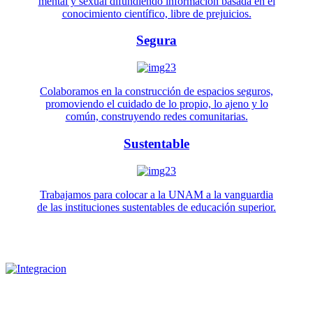
mental y sexual difundiendo información basada en el
conocimiento científico, libre de prejuicios.
Segura
Colaboramos en la construcción de espacios seguros,
promoviendo el cuidado de lo propio, lo ajeno y lo
común, construyendo redes comunitarias.
Sustentable
Trabajamos para colocar a la UNAM a la vanguardia
de las instituciones sustentables de educación superior.