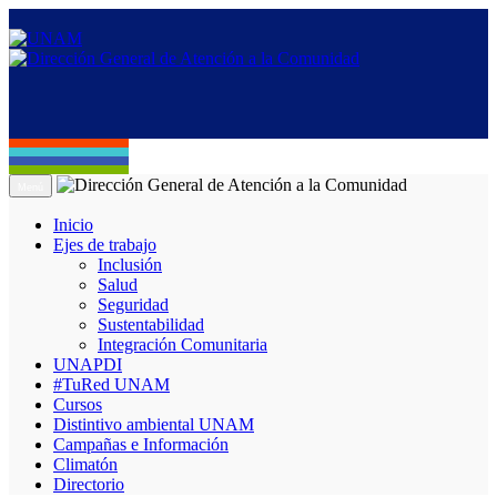
Menú
Inicio
Ejes de trabajo
Inclusión
Salud
Seguridad
Sustentabilidad
Integración Comunitaria
UNAPDI
#TuRed UNAM
Cursos
Distintivo ambiental UNAM
Campañas e Información
Climatón
Directorio