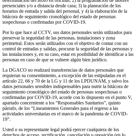
determinación del aforo en oficinas; 2) la programación de labores
presenciales y/o a distancia desde casa; 3) la planeación de los
horarios de entrada y salida del personal, y 4) la elaboración de la
bitácora de seguimiento cronológico del estado de personas
sospechosas o confirmadas por COVID-19.
Por lo que hace al CCTV, sus datos personales serán utilizados para
preservar la seguridad de las personas, instalaciones y zona
perimetral. Estos serán utilizados con el objetivo de contar con un
control de entradas y salidas, procurar la seguridad de las personas y
las instalaciones y, en su caso, estar en posibilidad de identificar a las
personas en caso de que se vulnere algún bien jurídico.
La DGACO no realizará transferencias de datos personales que
requieran su consentimiento, a excepción de las estipuladas en el
artículo 22, 66 y 70 de la LG y 11 de los LPDUNAM, y salvo los
datos personales sensibles indispensables para nutrir la bitácora de
seguimiento cronológico del estado de personas sospechosas o
confirmadas por COVID-19, acorde con lo dispuesto en el punto V,
apartado concerniente a los “Responsables Sanitarios”, quinto
párrafo, de los “Lineamientos Generales para el regreso a las
actividades universitarias en el marco de la pandemia de COVID-
19”.
Usted o su representante legal podrá ejercer cualquiera de los
derechos de acceso, rectificación, cancelación u oposición (en lo