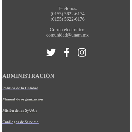
Teléfonos:
(0155) 5622-6174
(0155) 5622-6176
Correo electrónico:
comunidad@unam.mx
ADMINISTRACIÓN
Política de la Calidad
Manual de organización
Misión de las SyUA's
Catálogos de Servicio