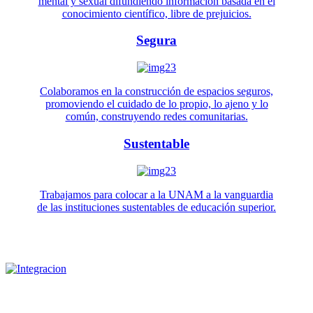
mental y sexual difundiendo información basada en el
conocimiento científico, libre de prejuicios.
Segura
Colaboramos en la construcción de espacios seguros,
promoviendo el cuidado de lo propio, lo ajeno y lo
común, construyendo redes comunitarias.
Sustentable
Trabajamos para colocar a la UNAM a la vanguardia
de las instituciones sustentables de educación superior.