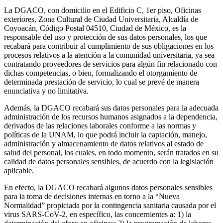
La DGACO, con domicilio en el Edificio C, 1er piso, Oficinas
exteriores, Zona Cultural de Ciudad Universitaria, Alcaldía de
Coyoacán, Código Postal 04510, Ciudad de México, es la
responsable del uso y protección de sus datos personales, los que
recabará para contribuir al cumplimiento de sus obligaciones en los
procesos relativos a la atención a la comunidad universitaria, ya sea
contratando proveedores de servicios para algún fin relacionado con
dichas competencias, o bien, formalizando el otorgamiento de
determinada prestación de servicio, lo cual se prevé de manera
enunciativa y no limitativa.
Además, la DGACO recabará sus datos personales para la adecuada
administración de los recursos humanos asignados a la dependencia,
derivados de las relaciones laborales conforme a las normas y
políticas de la UNAM, lo que podrá incluir la captación, manejo,
administración y almacenamiento de datos relativos al estado de
salud del personal, los cuales, en todo momento, serán tratados en su
calidad de datos personales sensibles, de acuerdo con la legislación
aplicable.
En efecto, la DGACO recabará algunos datos personales sensibles
para la toma de decisiones internas en torno a la “Nueva
Normalidad” propiciada por la contingencia sanitaria causada por el
virus SARS-CoV-2, en específico, las concernientes a: 1) la