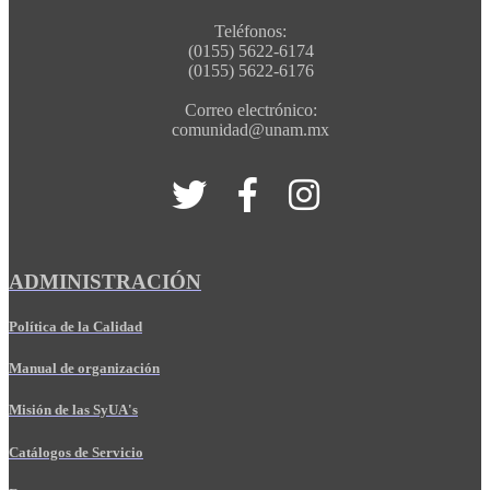
Teléfonos:
(0155) 5622-6174
(0155) 5622-6176
Correo electrónico:
comunidad@unam.mx
ADMINISTRACIÓN
Política de la Calidad
Manual de organización
Misión de las SyUA's
Catálogos de Servicio