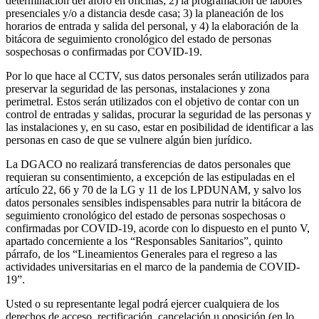
determinación del aforo en oficinas; 2) la programación de labores
presenciales y/o a distancia desde casa; 3) la planeación de los
horarios de entrada y salida del personal, y 4) la elaboración de la
bitácora de seguimiento cronológico del estado de personas
sospechosas o confirmadas por COVID-19.
Por lo que hace al CCTV, sus datos personales serán utilizados para
preservar la seguridad de las personas, instalaciones y zona
perimetral. Estos serán utilizados con el objetivo de contar con un
control de entradas y salidas, procurar la seguridad de las personas y
las instalaciones y, en su caso, estar en posibilidad de identificar a las
personas en caso de que se vulnere algún bien jurídico.
La DGACO no realizará transferencias de datos personales que
requieran su consentimiento, a excepción de las estipuladas en el
artículo 22, 66 y 70 de la LG y 11 de los LPDUNAM, y salvo los
datos personales sensibles indispensables para nutrir la bitácora de
seguimiento cronológico del estado de personas sospechosas o
confirmadas por COVID-19, acorde con lo dispuesto en el punto V,
apartado concerniente a los “Responsables Sanitarios”, quinto
párrafo, de los “Lineamientos Generales para el regreso a las
actividades universitarias en el marco de la pandemia de COVID-
19”.
Usted o su representante legal podrá ejercer cualquiera de los
derechos de acceso, rectificación, cancelación u oposición (en lo