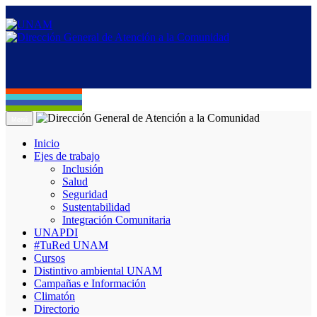
Menú
Inicio
Ejes de trabajo
Inclusión
Salud
Seguridad
Sustentabilidad
Integración Comunitaria
UNAPDI
#TuRed UNAM
Cursos
Distintivo ambiental UNAM
Campañas e Información
Climatón
Directorio