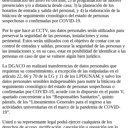
determinación del aforo en oficinas; 2) la programación de labores
presenciales y/o a distancia desde casa; 3) la planeación de los
horarios de entrada y salida del personal, y 4) la elaboración de la
bitácora de seguimiento cronológico del estado de personas
sospechosas o confirmadas por COVID-19.
Por lo que hace al CCTV, sus datos personales serán utilizados para
preservar la seguridad de las personas, instalaciones y zona
perimetral. Estos serán utilizados con el objetivo de contar con un
control de entradas y salidas, procurar la seguridad de las personas y
las instalaciones y, en su caso, estar en posibilidad de identificar a las
personas en caso de que se vulnere algún bien jurídico.
La DGACO no realizará transferencias de datos personales que
requieran su consentimiento, a excepción de las estipuladas en el
artículo 22, 66 y 70 de la LG y 11 de los LPDUNAM, y salvo los
datos personales sensibles indispensables para nutrir la bitácora de
seguimiento cronológico del estado de personas sospechosas o
confirmadas por COVID-19, acorde con lo dispuesto en el punto V,
apartado concerniente a los “Responsables Sanitarios”, quinto
párrafo, de los “Lineamientos Generales para el regreso a las
actividades universitarias en el marco de la pandemia de COVID-
19”.
Usted o su representante legal podrá ejercer cualquiera de los
derechos de acceso, rectificación, cancelación u oposición (en lo