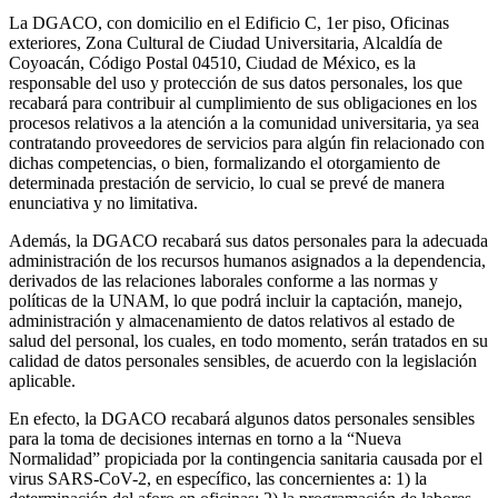
La DGACO, con domicilio en el Edificio C, 1er piso, Oficinas
exteriores, Zona Cultural de Ciudad Universitaria, Alcaldía de
Coyoacán, Código Postal 04510, Ciudad de México, es la
responsable del uso y protección de sus datos personales, los que
recabará para contribuir al cumplimiento de sus obligaciones en los
procesos relativos a la atención a la comunidad universitaria, ya sea
contratando proveedores de servicios para algún fin relacionado con
dichas competencias, o bien, formalizando el otorgamiento de
determinada prestación de servicio, lo cual se prevé de manera
enunciativa y no limitativa.
Además, la DGACO recabará sus datos personales para la adecuada
administración de los recursos humanos asignados a la dependencia,
derivados de las relaciones laborales conforme a las normas y
políticas de la UNAM, lo que podrá incluir la captación, manejo,
administración y almacenamiento de datos relativos al estado de
salud del personal, los cuales, en todo momento, serán tratados en su
calidad de datos personales sensibles, de acuerdo con la legislación
aplicable.
En efecto, la DGACO recabará algunos datos personales sensibles
para la toma de decisiones internas en torno a la “Nueva
Normalidad” propiciada por la contingencia sanitaria causada por el
virus SARS-CoV-2, en específico, las concernientes a: 1) la