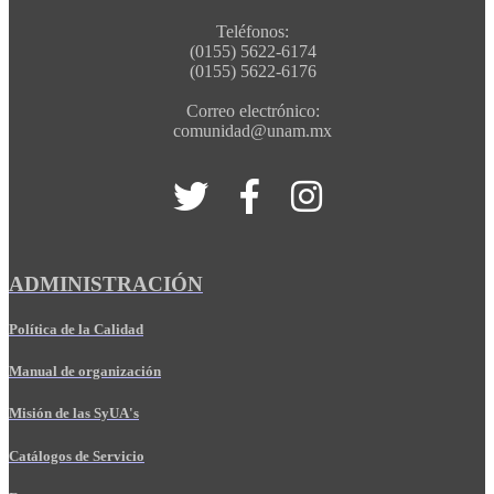
Teléfonos:
(0155) 5622-6174
(0155) 5622-6176
Correo electrónico:
comunidad@unam.mx
ADMINISTRACIÓN
Política de la Calidad
Manual de organización
Misión de las SyUA's
Catálogos de Servicio