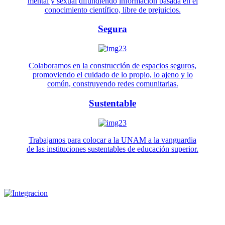
mental y sexual difundiendo información basada en el
conocimiento científico, libre de prejuicios.
Segura
Colaboramos en la construcción de espacios seguros,
promoviendo el cuidado de lo propio, lo ajeno y lo
común, construyendo redes comunitarias.
Sustentable
Trabajamos para colocar a la UNAM a la vanguardia
de las instituciones sustentables de educación superior.