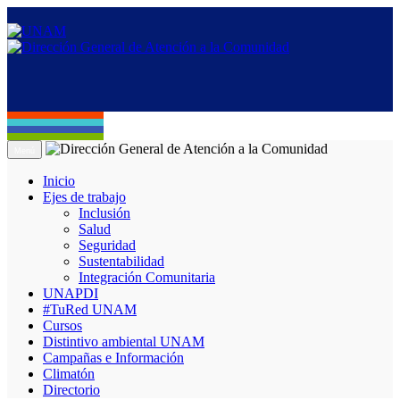
Menú
Inicio
Ejes de trabajo
Inclusión
Salud
Seguridad
Sustentabilidad
Integración Comunitaria
UNAPDI
#TuRed UNAM
Cursos
Distintivo ambiental UNAM
Campañas e Información
Climatón
Directorio