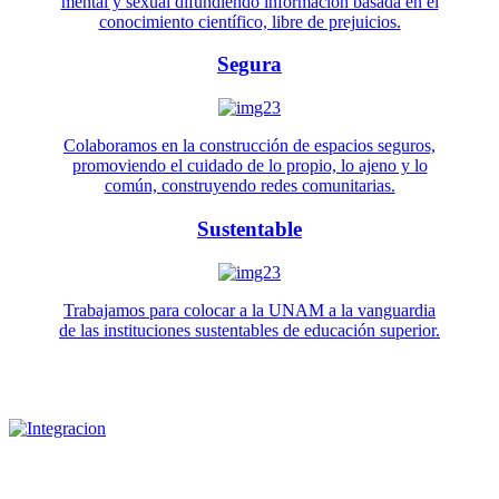
mental y sexual difundiendo información basada en el
conocimiento científico, libre de prejuicios.
Segura
Colaboramos en la construcción de espacios seguros,
promoviendo el cuidado de lo propio, lo ajeno y lo
común, construyendo redes comunitarias.
Sustentable
Trabajamos para colocar a la UNAM a la vanguardia
de las instituciones sustentables de educación superior.