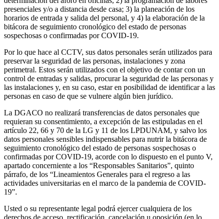
determinación del aforo en oficinas; 2) la programación de labores
presenciales y/o a distancia desde casa; 3) la planeación de los
horarios de entrada y salida del personal, y 4) la elaboración de la
bitácora de seguimiento cronológico del estado de personas
sospechosas o confirmadas por COVID-19.
Por lo que hace al CCTV, sus datos personales serán utilizados para
preservar la seguridad de las personas, instalaciones y zona
perimetral. Estos serán utilizados con el objetivo de contar con un
control de entradas y salidas, procurar la seguridad de las personas y
las instalaciones y, en su caso, estar en posibilidad de identificar a las
personas en caso de que se vulnere algún bien jurídico.
La DGACO no realizará transferencias de datos personales que
requieran su consentimiento, a excepción de las estipuladas en el
artículo 22, 66 y 70 de la LG y 11 de los LPDUNAM, y salvo los
datos personales sensibles indispensables para nutrir la bitácora de
seguimiento cronológico del estado de personas sospechosas o
confirmadas por COVID-19, acorde con lo dispuesto en el punto V,
apartado concerniente a los “Responsables Sanitarios”, quinto
párrafo, de los “Lineamientos Generales para el regreso a las
actividades universitarias en el marco de la pandemia de COVID-
19”.
Usted o su representante legal podrá ejercer cualquiera de los
derechos de acceso, rectificación, cancelación u oposición (en lo