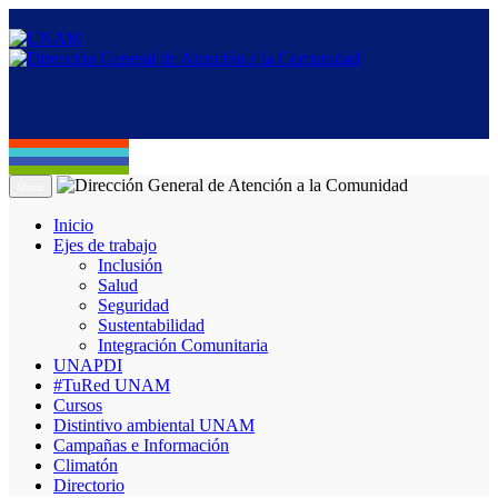
Menú
Inicio
Ejes de trabajo
Inclusión
Salud
Seguridad
Sustentabilidad
Integración Comunitaria
UNAPDI
#TuRed UNAM
Cursos
Distintivo ambiental UNAM
Campañas e Información
Climatón
Directorio