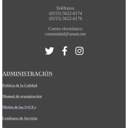
Teléfonos:
(0155) 5622-6174
(0155) 5622-6176
Correo electrónico:
comunidad@unam.mx
ADMINISTRACIÓN
Política de la Calidad
Manual de organización
Misión de las SyUA's
Catálogos de Servicio