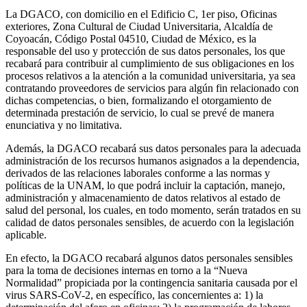
La DGACO, con domicilio en el Edificio C, 1er piso, Oficinas
exteriores, Zona Cultural de Ciudad Universitaria, Alcaldía de
Coyoacán, Código Postal 04510, Ciudad de México, es la
responsable del uso y protección de sus datos personales, los que
recabará para contribuir al cumplimiento de sus obligaciones en los
procesos relativos a la atención a la comunidad universitaria, ya sea
contratando proveedores de servicios para algún fin relacionado con
dichas competencias, o bien, formalizando el otorgamiento de
determinada prestación de servicio, lo cual se prevé de manera
enunciativa y no limitativa.
Además, la DGACO recabará sus datos personales para la adecuada
administración de los recursos humanos asignados a la dependencia,
derivados de las relaciones laborales conforme a las normas y
políticas de la UNAM, lo que podrá incluir la captación, manejo,
administración y almacenamiento de datos relativos al estado de
salud del personal, los cuales, en todo momento, serán tratados en su
calidad de datos personales sensibles, de acuerdo con la legislación
aplicable.
En efecto, la DGACO recabará algunos datos personales sensibles
para la toma de decisiones internas en torno a la “Nueva
Normalidad” propiciada por la contingencia sanitaria causada por el
virus SARS-CoV-2, en específico, las concernientes a: 1) la