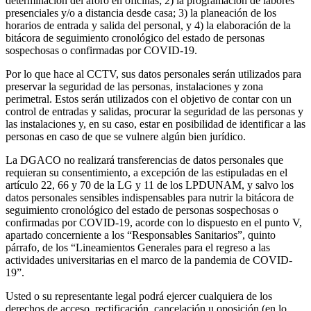
determinación del aforo en oficinas; 2) la programación de labores
presenciales y/o a distancia desde casa; 3) la planeación de los
horarios de entrada y salida del personal, y 4) la elaboración de la
bitácora de seguimiento cronológico del estado de personas
sospechosas o confirmadas por COVID-19.
Por lo que hace al CCTV, sus datos personales serán utilizados para
preservar la seguridad de las personas, instalaciones y zona
perimetral. Estos serán utilizados con el objetivo de contar con un
control de entradas y salidas, procurar la seguridad de las personas y
las instalaciones y, en su caso, estar en posibilidad de identificar a las
personas en caso de que se vulnere algún bien jurídico.
La DGACO no realizará transferencias de datos personales que
requieran su consentimiento, a excepción de las estipuladas en el
artículo 22, 66 y 70 de la LG y 11 de los LPDUNAM, y salvo los
datos personales sensibles indispensables para nutrir la bitácora de
seguimiento cronológico del estado de personas sospechosas o
confirmadas por COVID-19, acorde con lo dispuesto en el punto V,
apartado concerniente a los “Responsables Sanitarios”, quinto
párrafo, de los “Lineamientos Generales para el regreso a las
actividades universitarias en el marco de la pandemia de COVID-
19”.
Usted o su representante legal podrá ejercer cualquiera de los
derechos de acceso, rectificación, cancelación u oposición (en lo