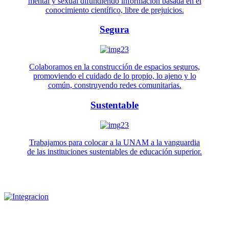
mental y sexual difundiendo información basada en el
conocimiento científico, libre de prejuicios.
Segura
Colaboramos en la construcción de espacios seguros,
promoviendo el cuidado de lo propio, lo ajeno y lo
común, construyendo redes comunitarias.
Sustentable
Trabajamos para colocar a la UNAM a la vanguardia
de las instituciones sustentables de educación superior.