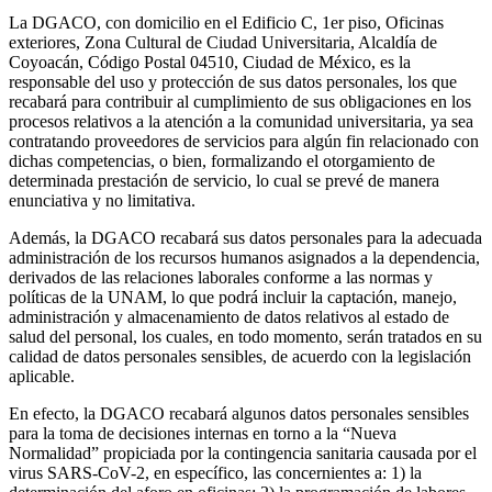
La DGACO, con domicilio en el Edificio C, 1er piso, Oficinas
exteriores, Zona Cultural de Ciudad Universitaria, Alcaldía de
Coyoacán, Código Postal 04510, Ciudad de México, es la
responsable del uso y protección de sus datos personales, los que
recabará para contribuir al cumplimiento de sus obligaciones en los
procesos relativos a la atención a la comunidad universitaria, ya sea
contratando proveedores de servicios para algún fin relacionado con
dichas competencias, o bien, formalizando el otorgamiento de
determinada prestación de servicio, lo cual se prevé de manera
enunciativa y no limitativa.
Además, la DGACO recabará sus datos personales para la adecuada
administración de los recursos humanos asignados a la dependencia,
derivados de las relaciones laborales conforme a las normas y
políticas de la UNAM, lo que podrá incluir la captación, manejo,
administración y almacenamiento de datos relativos al estado de
salud del personal, los cuales, en todo momento, serán tratados en su
calidad de datos personales sensibles, de acuerdo con la legislación
aplicable.
En efecto, la DGACO recabará algunos datos personales sensibles
para la toma de decisiones internas en torno a la “Nueva
Normalidad” propiciada por la contingencia sanitaria causada por el
virus SARS-CoV-2, en específico, las concernientes a: 1) la