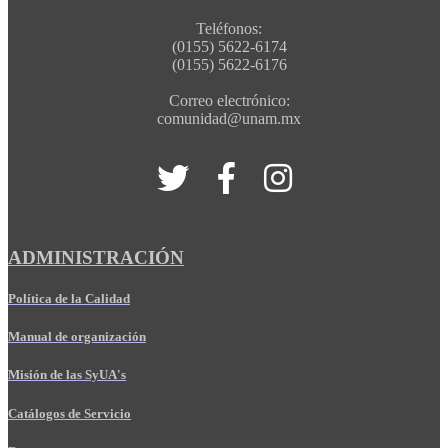
Teléfonos:
(0155) 5622-6174
(0155) 5622-6176
Correo electrónico:
comunidad@unam.mx
ADMINISTRACIÓN
Política de la Calidad
Manual de organización
Misión de las SyUA's
Catálogos de Servicio