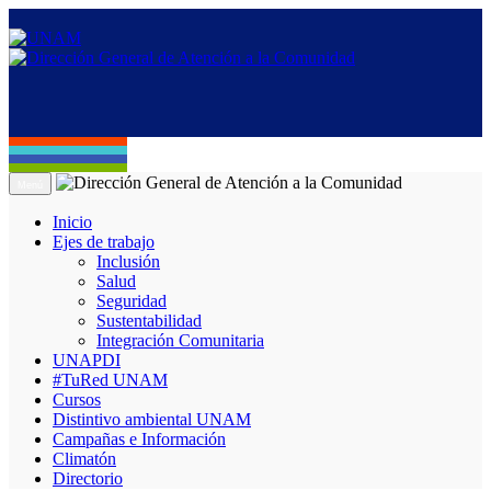
Menú
Inicio
Ejes de trabajo
Inclusión
Salud
Seguridad
Sustentabilidad
Integración Comunitaria
UNAPDI
#TuRed UNAM
Cursos
Distintivo ambiental UNAM
Campañas e Información
Climatón
Directorio