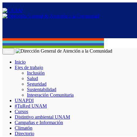
Menú
Inicio
Ejes de trabajo
Inclusión
Salud
Seguridad
Sustentabilidad
Integración Comunitaria
UNAPDI
#TuRed UNAM
Cursos
Distintivo ambiental UNAM
Campañas e Información
Climatón
Directorio