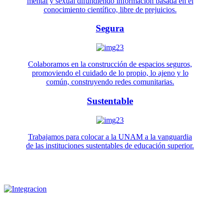
mental y sexual difundiendo información basada en el
conocimiento científico, libre de prejuicios.
Segura
Colaboramos en la construcción de espacios seguros,
promoviendo el cuidado de lo propio, lo ajeno y lo
común, construyendo redes comunitarias.
Sustentable
Trabajamos para colocar a la UNAM a la vanguardia
de las instituciones sustentables de educación superior.