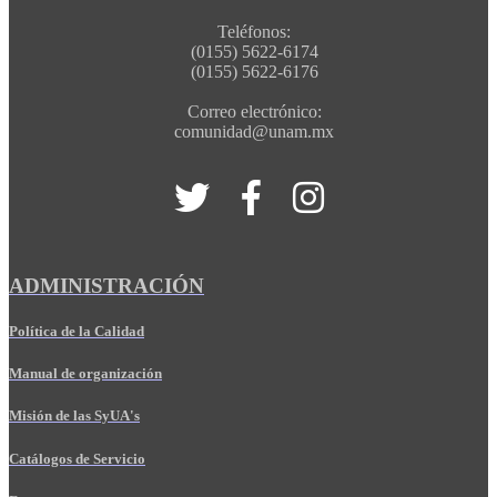
Teléfonos:
(0155) 5622-6174
(0155) 5622-6176
Correo electrónico:
comunidad@unam.mx
ADMINISTRACIÓN
Política de la Calidad
Manual de organización
Misión de las SyUA's
Catálogos de Servicio