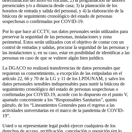
determinación del aforo en oficinas; 2) la programación de labores
presenciales y/o a distancia desde casa; 3) la planeación de los
horarios de entrada y salida del personal, y 4) la elaboración de la
bitácora de seguimiento cronológico del estado de personas
sospechosas o confirmadas por COVID-19.
Por lo que hace al CCTV, sus datos personales serán utilizados para
preservar la seguridad de las personas, instalaciones y zona
perimetral. Estos serán utilizados con el objetivo de contar con un
control de entradas y salidas, procurar la seguridad de las personas y
las instalaciones y, en su caso, estar en posibilidad de identificar a las
personas en caso de que se vulnere algún bien jurídico.
La DGACO no realizará transferencias de datos personales que
requieran su consentimiento, a excepción de las estipuladas en el
artículo 22, 66 y 70 de la LG y 11 de los LPDUNAM, y salvo los
datos personales sensibles indispensables para nutrir la bitácora de
seguimiento cronológico del estado de personas sospechosas o
confirmadas por COVID-19, acorde con lo dispuesto en el punto V,
apartado concerniente a los “Responsables Sanitarios”, quinto
párrafo, de los “Lineamientos Generales para el regreso a las
actividades universitarias en el marco de la pandemia de COVID-
19”.
Usted o su representante legal podrá ejercer cualquiera de los
derechos de acceso, rectificación, cancelación u oposición (en lo