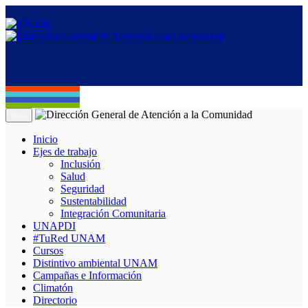
Menú
Inicio
Ejes de trabajo
Inclusión
Salud
Seguridad
Sustentabilidad
Integración Comunitaria
UNAPDI
#TuRed UNAM
Cursos
Distintivo ambiental UNAM
Campañas e Información
Climatón
Directorio