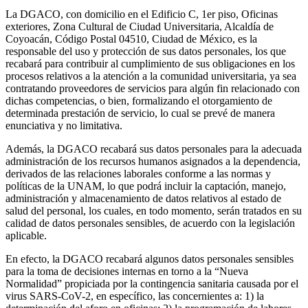
La DGACO, con domicilio en el Edificio C, 1er piso, Oficinas
exteriores, Zona Cultural de Ciudad Universitaria, Alcaldía de
Coyoacán, Código Postal 04510, Ciudad de México, es la
responsable del uso y protección de sus datos personales, los que
recabará para contribuir al cumplimiento de sus obligaciones en los
procesos relativos a la atención a la comunidad universitaria, ya sea
contratando proveedores de servicios para algún fin relacionado con
dichas competencias, o bien, formalizando el otorgamiento de
determinada prestación de servicio, lo cual se prevé de manera
enunciativa y no limitativa.
Además, la DGACO recabará sus datos personales para la adecuada
administración de los recursos humanos asignados a la dependencia,
derivados de las relaciones laborales conforme a las normas y
políticas de la UNAM, lo que podrá incluir la captación, manejo,
administración y almacenamiento de datos relativos al estado de
salud del personal, los cuales, en todo momento, serán tratados en su
calidad de datos personales sensibles, de acuerdo con la legislación
aplicable.
En efecto, la DGACO recabará algunos datos personales sensibles
para la toma de decisiones internas en torno a la “Nueva
Normalidad” propiciada por la contingencia sanitaria causada por el
virus SARS-CoV-2, en específico, las concernientes a: 1) la