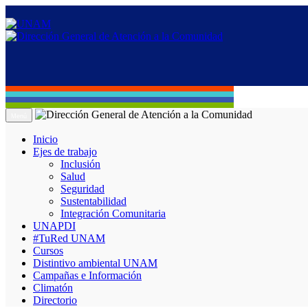
Menú
Inicio
Ejes de trabajo
Inclusión
Salud
Seguridad
Sustentabilidad
Integración Comunitaria
UNAPDI
#TuRed UNAM
Cursos
Distintivo ambiental UNAM
Campañas e Información
Climatón
Directorio