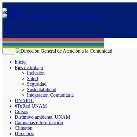
Menú
Inicio
Ejes de trabajo
Inclusión
Salud
Seguridad
Sustentabilidad
Integración Comunitaria
UNAPDI
#TuRed UNAM
Cursos
Distintivo ambiental UNAM
Campañas e Información
Climatón
Directorio