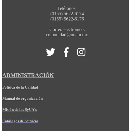
Teléfonos:
(0155) 5622-6174
(0155) 5622-6176
Correo electrónico:
comunidad@unam.mx
ADMINISTRACIÓN
Política de la Calidad
Manual de organización
Misión de las SyUA's
Catálogos de Servicio