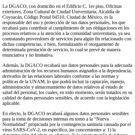
La DGACO, con domicilio en el Edificio C, 1er piso, Oficinas
exteriores, Zona Cultural de Ciudad Universitaria, Alcaldía de
Coyoacán, Código Postal 04510, Ciudad de México, es la
responsable del uso y protección de sus datos personales, los que
recabará para contribuir al cumplimiento de sus obligaciones en los
procesos relativos a la atención a la comunidad universitaria, ya sea
contratando proveedores de servicios para algún fin relacionado con
dichas competencias, o bien, formalizando el otorgamiento de
determinada prestación de servicio, lo cual se prevé de manera
enunciativa y no limitativa.
Además, la DGACO recabará sus datos personales para la adecuada
administración de los recursos humanos asignados a la dependencia,
derivados de las relaciones laborales conforme a las normas y
políticas de la UNAM, lo que podrá incluir la captación, manejo,
administración y almacenamiento de datos relativos al estado de
salud del personal, los cuales, en todo momento, serán tratados en su
calidad de datos personales sensibles, de acuerdo con la legislación
aplicable.
En efecto, la DGACO recabará algunos datos personales sensibles
para la toma de decisiones internas en torno a la “Nueva
Normalidad” propiciada por la contingencia sanitaria causada por el
virus SARS-CoV-2, en específico, las concernientes a: 1) la