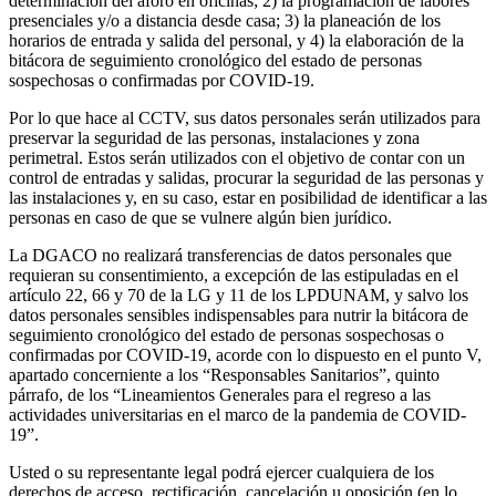
determinación del aforo en oficinas; 2) la programación de labores
presenciales y/o a distancia desde casa; 3) la planeación de los
horarios de entrada y salida del personal, y 4) la elaboración de la
bitácora de seguimiento cronológico del estado de personas
sospechosas o confirmadas por COVID-19.
Por lo que hace al CCTV, sus datos personales serán utilizados para
preservar la seguridad de las personas, instalaciones y zona
perimetral. Estos serán utilizados con el objetivo de contar con un
control de entradas y salidas, procurar la seguridad de las personas y
las instalaciones y, en su caso, estar en posibilidad de identificar a las
personas en caso de que se vulnere algún bien jurídico.
La DGACO no realizará transferencias de datos personales que
requieran su consentimiento, a excepción de las estipuladas en el
artículo 22, 66 y 70 de la LG y 11 de los LPDUNAM, y salvo los
datos personales sensibles indispensables para nutrir la bitácora de
seguimiento cronológico del estado de personas sospechosas o
confirmadas por COVID-19, acorde con lo dispuesto en el punto V,
apartado concerniente a los “Responsables Sanitarios”, quinto
párrafo, de los “Lineamientos Generales para el regreso a las
actividades universitarias en el marco de la pandemia de COVID-
19”.
Usted o su representante legal podrá ejercer cualquiera de los
derechos de acceso, rectificación, cancelación u oposición (en lo