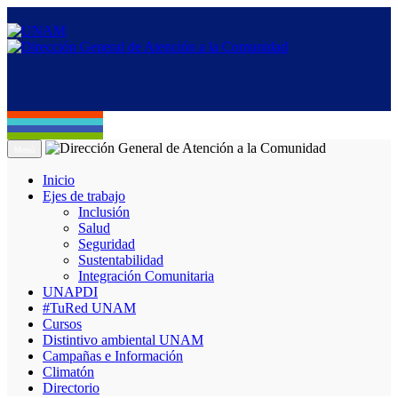
Menú
Inicio
Ejes de trabajo
Inclusión
Salud
Seguridad
Sustentabilidad
Integración Comunitaria
UNAPDI
#TuRed UNAM
Cursos
Distintivo ambiental UNAM
Campañas e Información
Climatón
Directorio