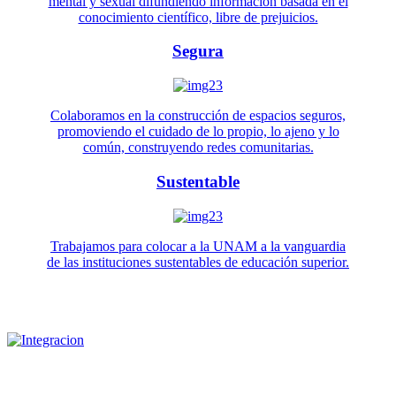
mental y sexual difundiendo información basada en el
conocimiento científico, libre de prejuicios.
Segura
Colaboramos en la construcción de espacios seguros,
promoviendo el cuidado de lo propio, lo ajeno y lo
común, construyendo redes comunitarias.
Sustentable
Trabajamos para colocar a la UNAM a la vanguardia
de las instituciones sustentables de educación superior.