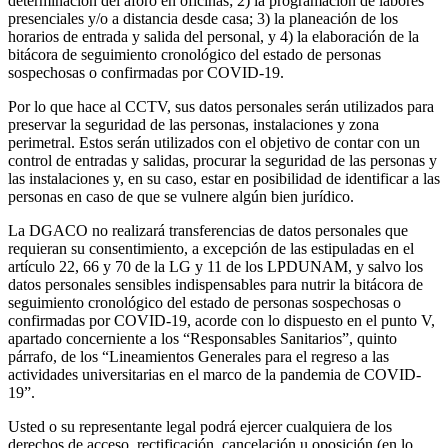
determinación del aforo en oficinas; 2) la programación de labores
presenciales y/o a distancia desde casa; 3) la planeación de los
horarios de entrada y salida del personal, y 4) la elaboración de la
bitácora de seguimiento cronológico del estado de personas
sospechosas o confirmadas por COVID-19.
Por lo que hace al CCTV, sus datos personales serán utilizados para
preservar la seguridad de las personas, instalaciones y zona
perimetral. Estos serán utilizados con el objetivo de contar con un
control de entradas y salidas, procurar la seguridad de las personas y
las instalaciones y, en su caso, estar en posibilidad de identificar a las
personas en caso de que se vulnere algún bien jurídico.
La DGACO no realizará transferencias de datos personales que
requieran su consentimiento, a excepción de las estipuladas en el
artículo 22, 66 y 70 de la LG y 11 de los LPDUNAM, y salvo los
datos personales sensibles indispensables para nutrir la bitácora de
seguimiento cronológico del estado de personas sospechosas o
confirmadas por COVID-19, acorde con lo dispuesto en el punto V,
apartado concerniente a los “Responsables Sanitarios”, quinto
párrafo, de los “Lineamientos Generales para el regreso a las
actividades universitarias en el marco de la pandemia de COVID-
19”.
Usted o su representante legal podrá ejercer cualquiera de los
derechos de acceso, rectificación, cancelación u oposición (en lo