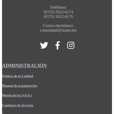
Teléfonos:
(0155) 5622-6174
(0155) 5622-6176
Correo electrónico:
comunidad@unam.mx
ADMINISTRACIÓN
Política de la Calidad
Manual de organización
Misión de las SyUA's
Catálogos de Servicio