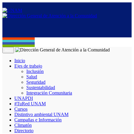
Menú
Inicio
Ejes de trabajo
Inclusión
Salud
Seguridad
Sustentabilidad
Integración Comunitaria
UNAPDI
#TuRed UNAM
Cursos
Distintivo ambiental UNAM
Campañas e Información
Climatón
Directorio