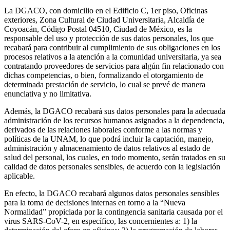
La DGACO, con domicilio en el Edificio C, 1er piso, Oficinas
exteriores, Zona Cultural de Ciudad Universitaria, Alcaldía de
Coyoacán, Código Postal 04510, Ciudad de México, es la
responsable del uso y protección de sus datos personales, los que
recabará para contribuir al cumplimiento de sus obligaciones en los
procesos relativos a la atención a la comunidad universitaria, ya sea
contratando proveedores de servicios para algún fin relacionado con
dichas competencias, o bien, formalizando el otorgamiento de
determinada prestación de servicio, lo cual se prevé de manera
enunciativa y no limitativa.
Además, la DGACO recabará sus datos personales para la adecuada
administración de los recursos humanos asignados a la dependencia,
derivados de las relaciones laborales conforme a las normas y
políticas de la UNAM, lo que podrá incluir la captación, manejo,
administración y almacenamiento de datos relativos al estado de
salud del personal, los cuales, en todo momento, serán tratados en su
calidad de datos personales sensibles, de acuerdo con la legislación
aplicable.
En efecto, la DGACO recabará algunos datos personales sensibles
para la toma de decisiones internas en torno a la “Nueva
Normalidad” propiciada por la contingencia sanitaria causada por el
virus SARS-CoV-2, en específico, las concernientes a: 1) la