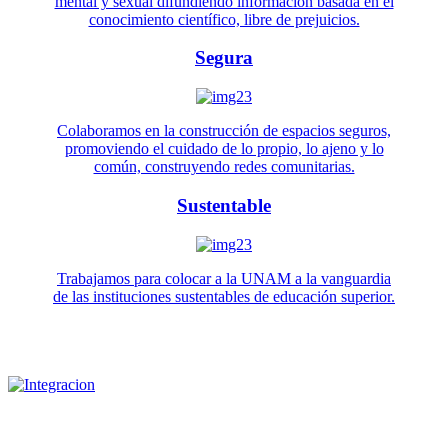
mental y sexual difundiendo información basada en el
conocimiento científico, libre de prejuicios.
Segura
Colaboramos en la construcción de espacios seguros,
promoviendo el cuidado de lo propio, lo ajeno y lo
común, construyendo redes comunitarias.
Sustentable
Trabajamos para colocar a la UNAM a la vanguardia
de las instituciones sustentables de educación superior.