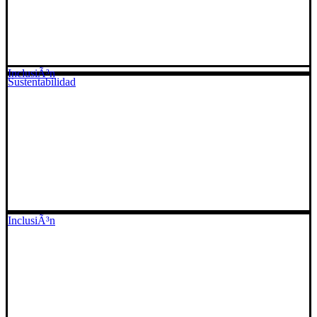
InclusiÃ³n
Sustentabilidad
InclusiÃ³n