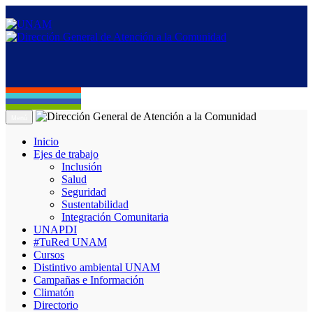
Menú
Inicio
Ejes de trabajo
Inclusión
Salud
Seguridad
Sustentabilidad
Integración Comunitaria
UNAPDI
#TuRed UNAM
Cursos
Distintivo ambiental UNAM
Campañas e Información
Climatón
Directorio