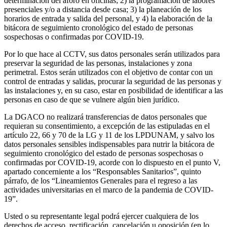
determinación del aforo en oficinas; 2) la programación de labores
presenciales y/o a distancia desde casa; 3) la planeación de los
horarios de entrada y salida del personal, y 4) la elaboración de la
bitácora de seguimiento cronológico del estado de personas
sospechosas o confirmadas por COVID-19.
Por lo que hace al CCTV, sus datos personales serán utilizados para
preservar la seguridad de las personas, instalaciones y zona
perimetral. Estos serán utilizados con el objetivo de contar con un
control de entradas y salidas, procurar la seguridad de las personas y
las instalaciones y, en su caso, estar en posibilidad de identificar a las
personas en caso de que se vulnere algún bien jurídico.
La DGACO no realizará transferencias de datos personales que
requieran su consentimiento, a excepción de las estipuladas en el
artículo 22, 66 y 70 de la LG y 11 de los LPDUNAM, y salvo los
datos personales sensibles indispensables para nutrir la bitácora de
seguimiento cronológico del estado de personas sospechosas o
confirmadas por COVID-19, acorde con lo dispuesto en el punto V,
apartado concerniente a los “Responsables Sanitarios”, quinto
párrafo, de los “Lineamientos Generales para el regreso a las
actividades universitarias en el marco de la pandemia de COVID-
19”.
Usted o su representante legal podrá ejercer cualquiera de los
derechos de acceso, rectificación, cancelación u oposición (en lo