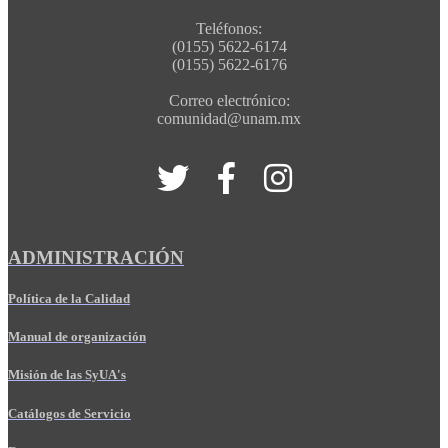
Teléfonos:
(0155) 5622-6174
(0155) 5622-6176
Correo electrónico:
comunidad@unam.mx
ADMINISTRACIÓN
Política de la Calidad
Manual de organización
Misión de las SyUA's
Catálogos de Servicio