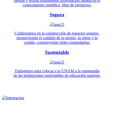
mental y sexual difundiendo información basada en el
conocimiento científico, libre de prejuicios.
Segura
Colaboramos en la construcción de espacios seguros,
promoviendo el cuidado de lo propio, lo ajeno y lo
común, construyendo redes comunitarias.
Sustentable
Trabajamos para colocar a la UNAM a la vanguardia
de las instituciones sustentables de educación superior.