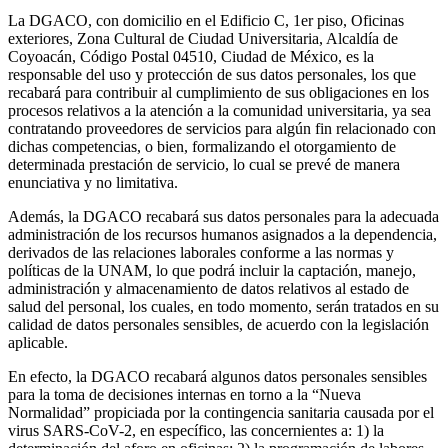
La DGACO, con domicilio en el Edificio C, 1er piso, Oficinas
exteriores, Zona Cultural de Ciudad Universitaria, Alcaldía de
Coyoacán, Código Postal 04510, Ciudad de México, es la
responsable del uso y protección de sus datos personales, los que
recabará para contribuir al cumplimiento de sus obligaciones en los
procesos relativos a la atención a la comunidad universitaria, ya sea
contratando proveedores de servicios para algún fin relacionado con
dichas competencias, o bien, formalizando el otorgamiento de
determinada prestación de servicio, lo cual se prevé de manera
enunciativa y no limitativa.
Además, la DGACO recabará sus datos personales para la adecuada
administración de los recursos humanos asignados a la dependencia,
derivados de las relaciones laborales conforme a las normas y
políticas de la UNAM, lo que podrá incluir la captación, manejo,
administración y almacenamiento de datos relativos al estado de
salud del personal, los cuales, en todo momento, serán tratados en su
calidad de datos personales sensibles, de acuerdo con la legislación
aplicable.
En efecto, la DGACO recabará algunos datos personales sensibles
para la toma de decisiones internas en torno a la “Nueva
Normalidad” propiciada por la contingencia sanitaria causada por el
virus SARS-CoV-2, en específico, las concernientes a: 1) la