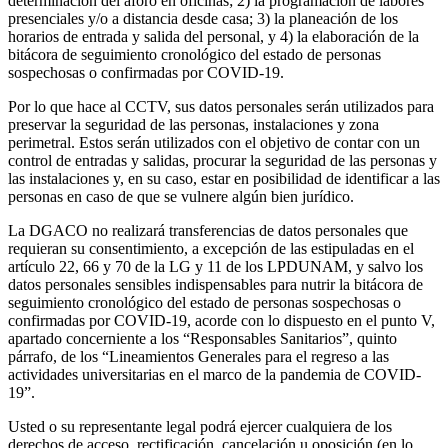
determinación del aforo en oficinas; 2) la programación de labores
presenciales y/o a distancia desde casa; 3) la planeación de los
horarios de entrada y salida del personal, y 4) la elaboración de la
bitácora de seguimiento cronológico del estado de personas
sospechosas o confirmadas por COVID-19.
Por lo que hace al CCTV, sus datos personales serán utilizados para
preservar la seguridad de las personas, instalaciones y zona
perimetral. Estos serán utilizados con el objetivo de contar con un
control de entradas y salidas, procurar la seguridad de las personas y
las instalaciones y, en su caso, estar en posibilidad de identificar a las
personas en caso de que se vulnere algún bien jurídico.
La DGACO no realizará transferencias de datos personales que
requieran su consentimiento, a excepción de las estipuladas en el
artículo 22, 66 y 70 de la LG y 11 de los LPDUNAM, y salvo los
datos personales sensibles indispensables para nutrir la bitácora de
seguimiento cronológico del estado de personas sospechosas o
confirmadas por COVID-19, acorde con lo dispuesto en el punto V,
apartado concerniente a los “Responsables Sanitarios”, quinto
párrafo, de los “Lineamientos Generales para el regreso a las
actividades universitarias en el marco de la pandemia de COVID-
19”.
Usted o su representante legal podrá ejercer cualquiera de los
derechos de acceso, rectificación, cancelación u oposición (en lo