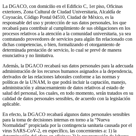
La DGACO, con domicilio en el Edificio C, 1er piso, Oficinas
exteriores, Zona Cultural de Ciudad Universitaria, Alcaldía de
Coyoacán, Código Postal 04510, Ciudad de México, es la
responsable del uso y protección de sus datos personales, los que
recabará para contribuir al cumplimiento de sus obligaciones en los
procesos relativos a la atención a la comunidad universitaria, ya sea
contratando proveedores de servicios para algún fin relacionado con
dichas competencias, o bien, formalizando el otorgamiento de
determinada prestación de servicio, lo cual se prevé de manera
enunciativa y no limitativa.
Además, la DGACO recabará sus datos personales para la adecuada
administración de los recursos humanos asignados a la dependencia,
derivados de las relaciones laborales conforme a las normas y
políticas de la UNAM, lo que podrá incluir la captación, manejo,
administración y almacenamiento de datos relativos al estado de
salud del personal, los cuales, en todo momento, serán tratados en su
calidad de datos personales sensibles, de acuerdo con la legislación
aplicable.
En efecto, la DGACO recabará algunos datos personales sensibles
para la toma de decisiones internas en torno a la “Nueva
Normalidad” propiciada por la contingencia sanitaria causada por el
virus SARS-CoV-2, en específico, las concernientes a: 1) la