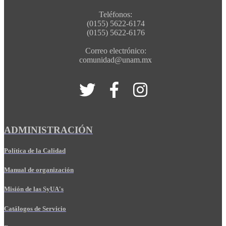
Teléfonos:
(0155) 5622-6174
(0155) 5622-6176
Correo electrónico:
comunidad@unam.mx
ADMINISTRACIÓN
Política de la Calidad
Manual de organización
Misión de las SyUA's
Catálogos de Servicio