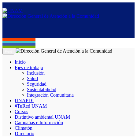
Menú
Inicio
Ejes de trabajo
Inclusión
Salud
Seguridad
Sustentabilidad
Integración Comunitaria
UNAPDI
#TuRed UNAM
Cursos
Distintivo ambiental UNAM
Campañas e Información
Climatón
Directorio