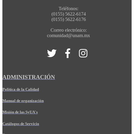
Teléfonos:
(0155) 5622-6174
(0155) 5622-6176
Correo electrónico:
comunidad@unam.mx
ADMINISTRACIÓN
Política de la Calidad
Manual de organización
Misión de las SyUA's
Catálogos de Servicio