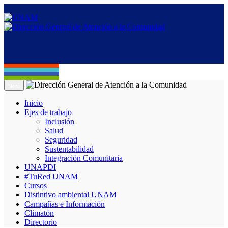
Menú
Inicio
Ejes de trabajo
Inclusión
Salud
Seguridad
Sustentabilidad
Integración Comunitaria
UNAPDI
#TuRed UNAM
Cursos
Distintivo ambiental UNAM
Campañas e Información
Climatón
Directorio