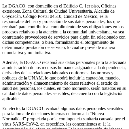
La DGACO, con domicilio en el Edificio C, 1er piso, Oficinas
exteriores, Zona Cultural de Ciudad Universitaria, Alcaldía de
Coyoacán, Código Postal 04510, Ciudad de México, es la
responsable del uso y protección de sus datos personales, los que
recabará para contribuir al cumplimiento de sus obligaciones en los
procesos relativos a la atención a la comunidad universitaria, ya sea
contratando proveedores de servicios para algún fin relacionado con
dichas competencias, o bien, formalizando el otorgamiento de
determinada prestación de servicio, lo cual se prevé de manera
enunciativa y no limitativa.
Además, la DGACO recabará sus datos personales para la adecuada
administración de los recursos humanos asignados a la dependencia,
derivados de las relaciones laborales conforme a las normas y
políticas de la UNAM, lo que podrá incluir la captación, manejo,
administración y almacenamiento de datos relativos al estado de
salud del personal, los cuales, en todo momento, serán tratados en su
calidad de datos personales sensibles, de acuerdo con la legislación
aplicable.
En efecto, la DGACO recabará algunos datos personales sensibles
para la toma de decisiones internas en torno a la “Nueva
Normalidad” propiciada por la contingencia sanitaria causada por el
virus SARS-CoV-2, en específico, las concernientes a: 1) la