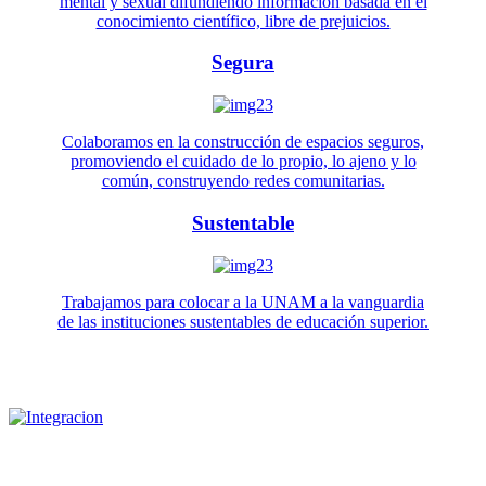
mental y sexual difundiendo información basada en el
conocimiento científico, libre de prejuicios.
Segura
Colaboramos en la construcción de espacios seguros,
promoviendo el cuidado de lo propio, lo ajeno y lo
común, construyendo redes comunitarias.
Sustentable
Trabajamos para colocar a la UNAM a la vanguardia
de las instituciones sustentables de educación superior.