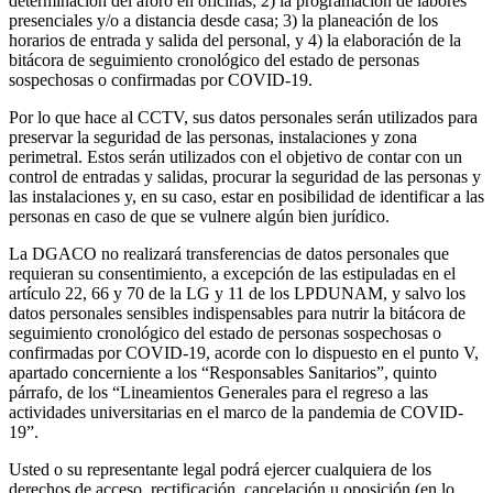
determinación del aforo en oficinas; 2) la programación de labores
presenciales y/o a distancia desde casa; 3) la planeación de los
horarios de entrada y salida del personal, y 4) la elaboración de la
bitácora de seguimiento cronológico del estado de personas
sospechosas o confirmadas por COVID-19.
Por lo que hace al CCTV, sus datos personales serán utilizados para
preservar la seguridad de las personas, instalaciones y zona
perimetral. Estos serán utilizados con el objetivo de contar con un
control de entradas y salidas, procurar la seguridad de las personas y
las instalaciones y, en su caso, estar en posibilidad de identificar a las
personas en caso de que se vulnere algún bien jurídico.
La DGACO no realizará transferencias de datos personales que
requieran su consentimiento, a excepción de las estipuladas en el
artículo 22, 66 y 70 de la LG y 11 de los LPDUNAM, y salvo los
datos personales sensibles indispensables para nutrir la bitácora de
seguimiento cronológico del estado de personas sospechosas o
confirmadas por COVID-19, acorde con lo dispuesto en el punto V,
apartado concerniente a los “Responsables Sanitarios”, quinto
párrafo, de los “Lineamientos Generales para el regreso a las
actividades universitarias en el marco de la pandemia de COVID-
19”.
Usted o su representante legal podrá ejercer cualquiera de los
derechos de acceso, rectificación, cancelación u oposición (en lo