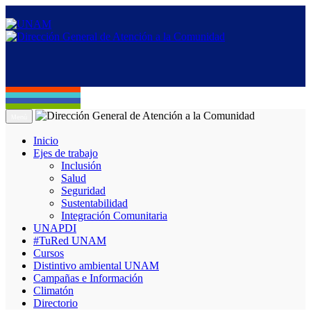
Menú
Inicio
Ejes de trabajo
Inclusión
Salud
Seguridad
Sustentabilidad
Integración Comunitaria
UNAPDI
#TuRed UNAM
Cursos
Distintivo ambiental UNAM
Campañas e Información
Climatón
Directorio