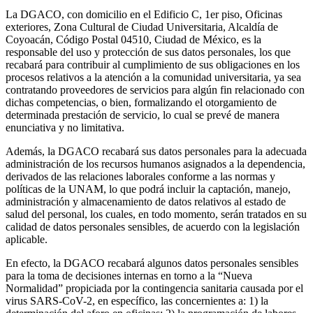
La DGACO, con domicilio en el Edificio C, 1er piso, Oficinas
exteriores, Zona Cultural de Ciudad Universitaria, Alcaldía de
Coyoacán, Código Postal 04510, Ciudad de México, es la
responsable del uso y protección de sus datos personales, los que
recabará para contribuir al cumplimiento de sus obligaciones en los
procesos relativos a la atención a la comunidad universitaria, ya sea
contratando proveedores de servicios para algún fin relacionado con
dichas competencias, o bien, formalizando el otorgamiento de
determinada prestación de servicio, lo cual se prevé de manera
enunciativa y no limitativa.
Además, la DGACO recabará sus datos personales para la adecuada
administración de los recursos humanos asignados a la dependencia,
derivados de las relaciones laborales conforme a las normas y
políticas de la UNAM, lo que podrá incluir la captación, manejo,
administración y almacenamiento de datos relativos al estado de
salud del personal, los cuales, en todo momento, serán tratados en su
calidad de datos personales sensibles, de acuerdo con la legislación
aplicable.
En efecto, la DGACO recabará algunos datos personales sensibles
para la toma de decisiones internas en torno a la “Nueva
Normalidad” propiciada por la contingencia sanitaria causada por el
virus SARS-CoV-2, en específico, las concernientes a: 1) la