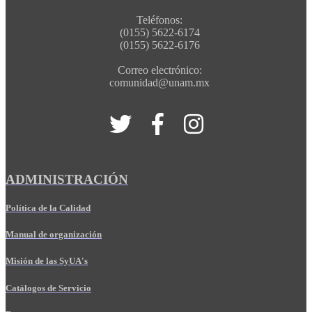
Teléfonos:
(0155) 5622-6174
(0155) 5622-6176
Correo electrónico:
comunidad@unam.mx
ADMINISTRACIÓN
Política de la Calidad
Manual de organización
Misión de las SyUA's
Catálogos de Servicio