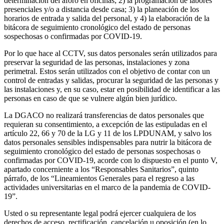
determinación del aforo en oficinas; 2) la programación de labores
presenciales y/o a distancia desde casa; 3) la planeación de los
horarios de entrada y salida del personal, y 4) la elaboración de la
bitácora de seguimiento cronológico del estado de personas
sospechosas o confirmadas por COVID-19.
Por lo que hace al CCTV, sus datos personales serán utilizados para
preservar la seguridad de las personas, instalaciones y zona
perimetral. Estos serán utilizados con el objetivo de contar con un
control de entradas y salidas, procurar la seguridad de las personas y
las instalaciones y, en su caso, estar en posibilidad de identificar a las
personas en caso de que se vulnere algún bien jurídico.
La DGACO no realizará transferencias de datos personales que
requieran su consentimiento, a excepción de las estipuladas en el
artículo 22, 66 y 70 de la LG y 11 de los LPDUNAM, y salvo los
datos personales sensibles indispensables para nutrir la bitácora de
seguimiento cronológico del estado de personas sospechosas o
confirmadas por COVID-19, acorde con lo dispuesto en el punto V,
apartado concerniente a los “Responsables Sanitarios”, quinto
párrafo, de los “Lineamientos Generales para el regreso a las
actividades universitarias en el marco de la pandemia de COVID-
19”.
Usted o su representante legal podrá ejercer cualquiera de los
derechos de acceso, rectificación, cancelación u oposición (en lo