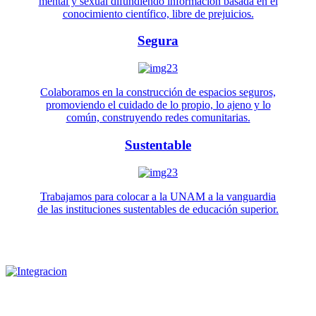
mental y sexual difundiendo información basada en el
conocimiento científico, libre de prejuicios.
Segura
Colaboramos en la construcción de espacios seguros,
promoviendo el cuidado de lo propio, lo ajeno y lo
común, construyendo redes comunitarias.
Sustentable
Trabajamos para colocar a la UNAM a la vanguardia
de las instituciones sustentables de educación superior.