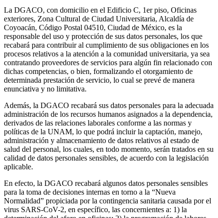
La DGACO, con domicilio en el Edificio C, 1er piso, Oficinas
exteriores, Zona Cultural de Ciudad Universitaria, Alcaldía de
Coyoacán, Código Postal 04510, Ciudad de México, es la
responsable del uso y protección de sus datos personales, los que
recabará para contribuir al cumplimiento de sus obligaciones en los
procesos relativos a la atención a la comunidad universitaria, ya sea
contratando proveedores de servicios para algún fin relacionado con
dichas competencias, o bien, formalizando el otorgamiento de
determinada prestación de servicio, lo cual se prevé de manera
enunciativa y no limitativa.
Además, la DGACO recabará sus datos personales para la adecuada
administración de los recursos humanos asignados a la dependencia,
derivados de las relaciones laborales conforme a las normas y
políticas de la UNAM, lo que podrá incluir la captación, manejo,
administración y almacenamiento de datos relativos al estado de
salud del personal, los cuales, en todo momento, serán tratados en su
calidad de datos personales sensibles, de acuerdo con la legislación
aplicable.
En efecto, la DGACO recabará algunos datos personales sensibles
para la toma de decisiones internas en torno a la “Nueva
Normalidad” propiciada por la contingencia sanitaria causada por el
virus SARS-CoV-2, en específico, las concernientes a: 1) la