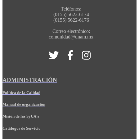
Teléfonos:
(0155) 5622-6174
(0155) 5622-6176
Correo electrónico:
comunidad@unam.mx
ADMINISTRACIÓN
Política de la Calidad
Manual de organización
Misión de las SyUA's
Catálogos de Servicio