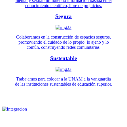
mental y sexual difundiendo información basada en el
conocimiento científico, libre de prejuicios.
Segura
Colaboramos en la construcción de espacios seguros,
promoviendo el cuidado de lo propio, lo ajeno y lo
común, construyendo redes comunitarias.
Sustentable
Trabajamos para colocar a la UNAM a la vanguardia
de las instituciones sustentables de educación superior.