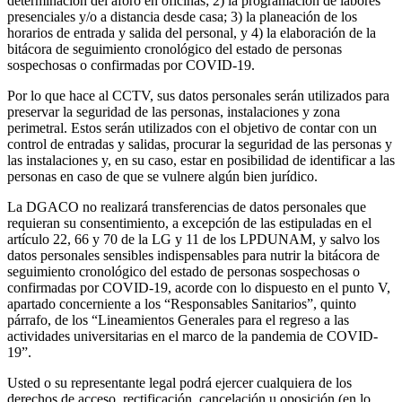
determinación del aforo en oficinas; 2) la programación de labores
presenciales y/o a distancia desde casa; 3) la planeación de los
horarios de entrada y salida del personal, y 4) la elaboración de la
bitácora de seguimiento cronológico del estado de personas
sospechosas o confirmadas por COVID-19.
Por lo que hace al CCTV, sus datos personales serán utilizados para
preservar la seguridad de las personas, instalaciones y zona
perimetral. Estos serán utilizados con el objetivo de contar con un
control de entradas y salidas, procurar la seguridad de las personas y
las instalaciones y, en su caso, estar en posibilidad de identificar a las
personas en caso de que se vulnere algún bien jurídico.
La DGACO no realizará transferencias de datos personales que
requieran su consentimiento, a excepción de las estipuladas en el
artículo 22, 66 y 70 de la LG y 11 de los LPDUNAM, y salvo los
datos personales sensibles indispensables para nutrir la bitácora de
seguimiento cronológico del estado de personas sospechosas o
confirmadas por COVID-19, acorde con lo dispuesto en el punto V,
apartado concerniente a los “Responsables Sanitarios”, quinto
párrafo, de los “Lineamientos Generales para el regreso a las
actividades universitarias en el marco de la pandemia de COVID-
19”.
Usted o su representante legal podrá ejercer cualquiera de los
derechos de acceso, rectificación, cancelación u oposición (en lo