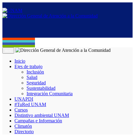
Menú
Inicio
Ejes de trabajo
Inclusión
Salud
Seguridad
Sustentabilidad
Integración Comunitaria
UNAPDI
#TuRed UNAM
Cursos
Distintivo ambiental UNAM
Campañas e Información
Climatón
Directorio