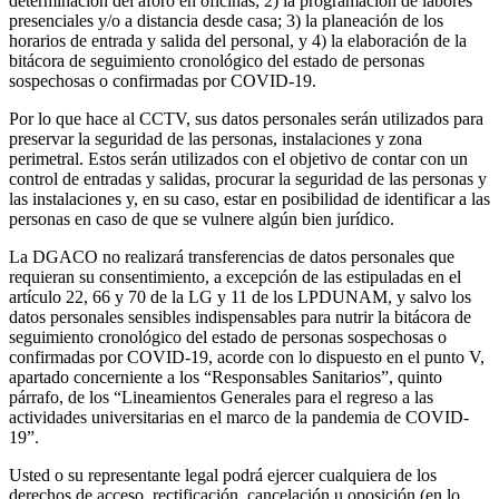
determinación del aforo en oficinas; 2) la programación de labores
presenciales y/o a distancia desde casa; 3) la planeación de los
horarios de entrada y salida del personal, y 4) la elaboración de la
bitácora de seguimiento cronológico del estado de personas
sospechosas o confirmadas por COVID-19.
Por lo que hace al CCTV, sus datos personales serán utilizados para
preservar la seguridad de las personas, instalaciones y zona
perimetral. Estos serán utilizados con el objetivo de contar con un
control de entradas y salidas, procurar la seguridad de las personas y
las instalaciones y, en su caso, estar en posibilidad de identificar a las
personas en caso de que se vulnere algún bien jurídico.
La DGACO no realizará transferencias de datos personales que
requieran su consentimiento, a excepción de las estipuladas en el
artículo 22, 66 y 70 de la LG y 11 de los LPDUNAM, y salvo los
datos personales sensibles indispensables para nutrir la bitácora de
seguimiento cronológico del estado de personas sospechosas o
confirmadas por COVID-19, acorde con lo dispuesto en el punto V,
apartado concerniente a los “Responsables Sanitarios”, quinto
párrafo, de los “Lineamientos Generales para el regreso a las
actividades universitarias en el marco de la pandemia de COVID-
19”.
Usted o su representante legal podrá ejercer cualquiera de los
derechos de acceso, rectificación, cancelación u oposición (en lo