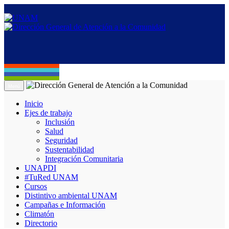
Menú
Inicio
Ejes de trabajo
Inclusión
Salud
Seguridad
Sustentabilidad
Integración Comunitaria
UNAPDI
#TuRed UNAM
Cursos
Distintivo ambiental UNAM
Campañas e Información
Climatón
Directorio