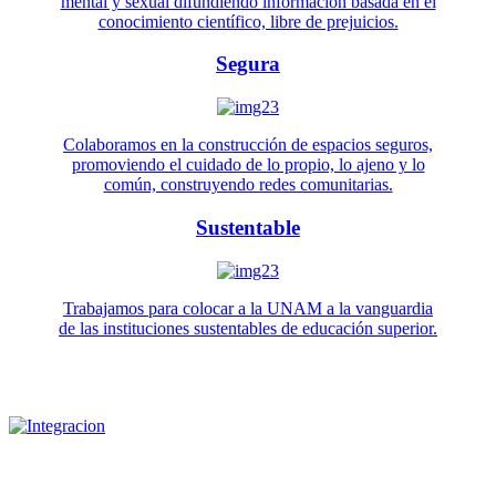
mental y sexual difundiendo información basada en el
conocimiento científico, libre de prejuicios.
Segura
Colaboramos en la construcción de espacios seguros,
promoviendo el cuidado de lo propio, lo ajeno y lo
común, construyendo redes comunitarias.
Sustentable
Trabajamos para colocar a la UNAM a la vanguardia
de las instituciones sustentables de educación superior.