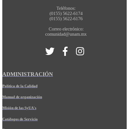
Teléfonos:
(0155) 5622-6174
(0155) 5622-6176
Correo electrónico:
comunidad@unam.mx
ADMINISTRACIÓN
Política de la Calidad
Manual de organización
Misión de las SyUA's
Catálogos de Servicio