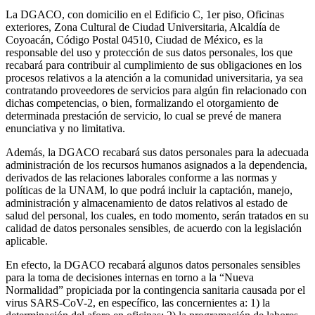
La DGACO, con domicilio en el Edificio C, 1er piso, Oficinas
exteriores, Zona Cultural de Ciudad Universitaria, Alcaldía de
Coyoacán, Código Postal 04510, Ciudad de México, es la
responsable del uso y protección de sus datos personales, los que
recabará para contribuir al cumplimiento de sus obligaciones en los
procesos relativos a la atención a la comunidad universitaria, ya sea
contratando proveedores de servicios para algún fin relacionado con
dichas competencias, o bien, formalizando el otorgamiento de
determinada prestación de servicio, lo cual se prevé de manera
enunciativa y no limitativa.
Además, la DGACO recabará sus datos personales para la adecuada
administración de los recursos humanos asignados a la dependencia,
derivados de las relaciones laborales conforme a las normas y
políticas de la UNAM, lo que podrá incluir la captación, manejo,
administración y almacenamiento de datos relativos al estado de
salud del personal, los cuales, en todo momento, serán tratados en su
calidad de datos personales sensibles, de acuerdo con la legislación
aplicable.
En efecto, la DGACO recabará algunos datos personales sensibles
para la toma de decisiones internas en torno a la “Nueva
Normalidad” propiciada por la contingencia sanitaria causada por el
virus SARS-CoV-2, en específico, las concernientes a: 1) la