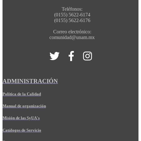
Teléfonos:
(0155) 5622-6174
(0155) 5622-6176
Correo electrónico:
comunidad@unam.mx
ADMINISTRACIÓN
Política de la Calidad
Manual de organización
Misión de las SyUA's
Catálogos de Servicio