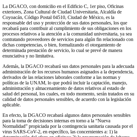
La DGACO, con domicilio en el Edificio C, 1er piso, Oficinas
exteriores, Zona Cultural de Ciudad Universitaria, Alcaldía de
Coyoacán, Código Postal 04510, Ciudad de México, es la
responsable del uso y protección de sus datos personales, los que
recabará para contribuir al cumplimiento de sus obligaciones en los
procesos relativos a la atención a la comunidad universitaria, ya sea
contratando proveedores de servicios para algún fin relacionado con
dichas competencias, o bien, formalizando el otorgamiento de
determinada prestación de servicio, lo cual se prevé de manera
enunciativa y no limitativa.
Además, la DGACO recabará sus datos personales para la adecuada
administración de los recursos humanos asignados a la dependencia,
derivados de las relaciones laborales conforme a las normas y
políticas de la UNAM, lo que podrá incluir la captación, manejo,
administración y almacenamiento de datos relativos al estado de
salud del personal, los cuales, en todo momento, serán tratados en su
calidad de datos personales sensibles, de acuerdo con la legislación
aplicable.
En efecto, la DGACO recabará algunos datos personales sensibles
para la toma de decisiones internas en torno a la “Nueva
Normalidad” propiciada por la contingencia sanitaria causada por el
virus SARS-CoV-2, en específico, las concernientes a: 1) la