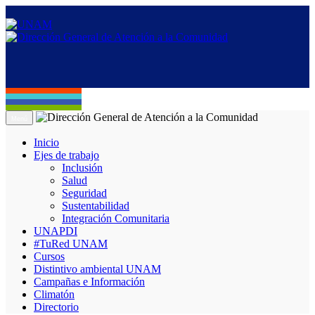
Menú
Inicio
Ejes de trabajo
Inclusión
Salud
Seguridad
Sustentabilidad
Integración Comunitaria
UNAPDI
#TuRed UNAM
Cursos
Distintivo ambiental UNAM
Campañas e Información
Climatón
Directorio