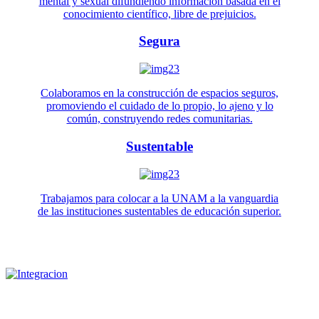
mental y sexual difundiendo información basada en el
conocimiento científico, libre de prejuicios.
Segura
Colaboramos en la construcción de espacios seguros,
promoviendo el cuidado de lo propio, lo ajeno y lo
común, construyendo redes comunitarias.
Sustentable
Trabajamos para colocar a la UNAM a la vanguardia
de las instituciones sustentables de educación superior.