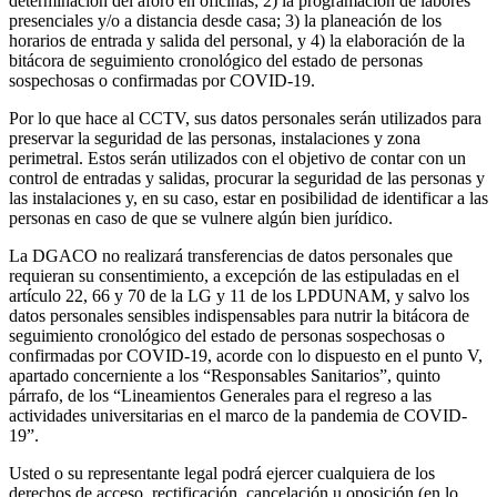
determinación del aforo en oficinas; 2) la programación de labores
presenciales y/o a distancia desde casa; 3) la planeación de los
horarios de entrada y salida del personal, y 4) la elaboración de la
bitácora de seguimiento cronológico del estado de personas
sospechosas o confirmadas por COVID-19.
Por lo que hace al CCTV, sus datos personales serán utilizados para
preservar la seguridad de las personas, instalaciones y zona
perimetral. Estos serán utilizados con el objetivo de contar con un
control de entradas y salidas, procurar la seguridad de las personas y
las instalaciones y, en su caso, estar en posibilidad de identificar a las
personas en caso de que se vulnere algún bien jurídico.
La DGACO no realizará transferencias de datos personales que
requieran su consentimiento, a excepción de las estipuladas en el
artículo 22, 66 y 70 de la LG y 11 de los LPDUNAM, y salvo los
datos personales sensibles indispensables para nutrir la bitácora de
seguimiento cronológico del estado de personas sospechosas o
confirmadas por COVID-19, acorde con lo dispuesto en el punto V,
apartado concerniente a los “Responsables Sanitarios”, quinto
párrafo, de los “Lineamientos Generales para el regreso a las
actividades universitarias en el marco de la pandemia de COVID-
19”.
Usted o su representante legal podrá ejercer cualquiera de los
derechos de acceso, rectificación, cancelación u oposición (en lo