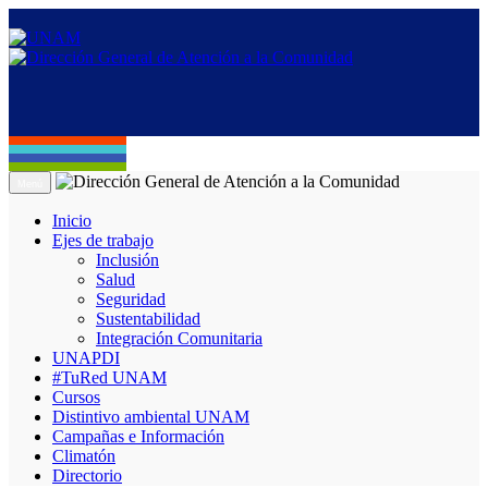
Menú
Inicio
Ejes de trabajo
Inclusión
Salud
Seguridad
Sustentabilidad
Integración Comunitaria
UNAPDI
#TuRed UNAM
Cursos
Distintivo ambiental UNAM
Campañas e Información
Climatón
Directorio