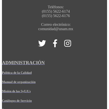
Teléfonos:
(0155) 5622-6174
(0155) 5622-6176
Correo electrónico:
comunidad@unam.mx
ADMINISTRACIÓN
Política de la Calidad
Manual de organización
Misión de las SyUA's
Catálogos de Servicio