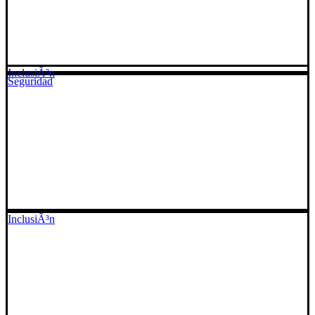
InclusiÃ³n
Seguridad
InclusiÃ³n