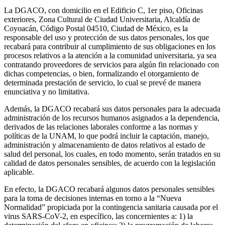
La DGACO, con domicilio en el Edificio C, 1er piso, Oficinas
exteriores, Zona Cultural de Ciudad Universitaria, Alcaldía de
Coyoacán, Código Postal 04510, Ciudad de México, es la
responsable del uso y protección de sus datos personales, los que
recabará para contribuir al cumplimiento de sus obligaciones en los
procesos relativos a la atención a la comunidad universitaria, ya sea
contratando proveedores de servicios para algún fin relacionado con
dichas competencias, o bien, formalizando el otorgamiento de
determinada prestación de servicio, lo cual se prevé de manera
enunciativa y no limitativa.
Además, la DGACO recabará sus datos personales para la adecuada
administración de los recursos humanos asignados a la dependencia,
derivados de las relaciones laborales conforme a las normas y
políticas de la UNAM, lo que podrá incluir la captación, manejo,
administración y almacenamiento de datos relativos al estado de
salud del personal, los cuales, en todo momento, serán tratados en su
calidad de datos personales sensibles, de acuerdo con la legislación
aplicable.
En efecto, la DGACO recabará algunos datos personales sensibles
para la toma de decisiones internas en torno a la “Nueva
Normalidad” propiciada por la contingencia sanitaria causada por el
virus SARS-CoV-2, en específico, las concernientes a: 1) la