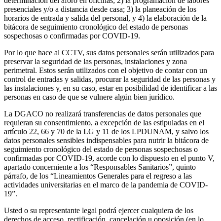
determinación del aforo en oficinas; 2) la programación de labores
presenciales y/o a distancia desde casa; 3) la planeación de los
horarios de entrada y salida del personal, y 4) la elaboración de la
bitácora de seguimiento cronológico del estado de personas
sospechosas o confirmadas por COVID-19.
Por lo que hace al CCTV, sus datos personales serán utilizados para
preservar la seguridad de las personas, instalaciones y zona
perimetral. Estos serán utilizados con el objetivo de contar con un
control de entradas y salidas, procurar la seguridad de las personas y
las instalaciones y, en su caso, estar en posibilidad de identificar a las
personas en caso de que se vulnere algún bien jurídico.
La DGACO no realizará transferencias de datos personales que
requieran su consentimiento, a excepción de las estipuladas en el
artículo 22, 66 y 70 de la LG y 11 de los LPDUNAM, y salvo los
datos personales sensibles indispensables para nutrir la bitácora de
seguimiento cronológico del estado de personas sospechosas o
confirmadas por COVID-19, acorde con lo dispuesto en el punto V,
apartado concerniente a los “Responsables Sanitarios”, quinto
párrafo, de los “Lineamientos Generales para el regreso a las
actividades universitarias en el marco de la pandemia de COVID-
19”.
Usted o su representante legal podrá ejercer cualquiera de los
derechos de acceso, rectificación, cancelación u oposición (en lo