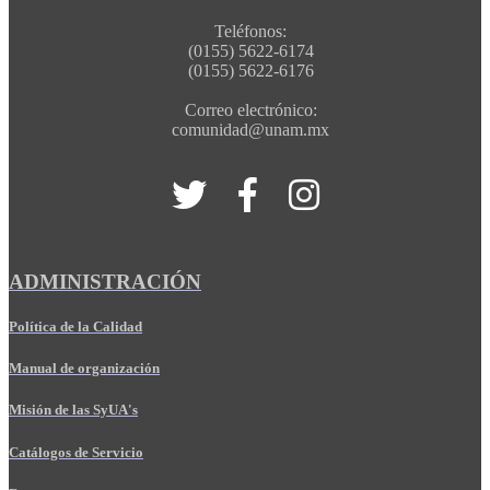
Teléfonos:
(0155) 5622-6174
(0155) 5622-6176
Correo electrónico:
comunidad@unam.mx
ADMINISTRACIÓN
Política de la Calidad
Manual de organización
Misión de las SyUA's
Catálogos de Servicio