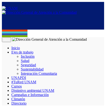
Menú
Inicio
Ejes de trabajo
Inclusión
Salud
Seguridad
Sustentabilidad
Integración Comunitaria
UNAPDI
#TuRed UNAM
Cursos
Distintivo ambiental UNAM
Campañas e Información
Climatón
Directorio