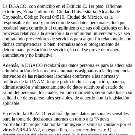
La DGACO, con domicilio en el Edificio C, 1er piso, Oficinas
exteriores, Zona Cultural de Ciudad Universitaria, Alcaldía de
Coyoacán, Código Postal 04510, Ciudad de México, es la
responsable del uso y protección de sus datos personales, los que
recabará para contribuir al cumplimiento de sus obligaciones en los
procesos relativos a la atención a la comunidad universitaria, ya sea
contratando proveedores de servicios para algún fin relacionado con
dichas competencias, o bien, formalizando el otorgamiento de
determinada prestación de servicio, lo cual se prevé de manera
enunciativa y no limitativa.
Además, la DGACO recabará sus datos personales para la adecuada
administración de los recursos humanos asignados a la dependencia,
derivados de las relaciones laborales conforme a las normas y
políticas de la UNAM, lo que podrá incluir la captación, manejo,
administración y almacenamiento de datos relativos al estado de
salud del personal, los cuales, en todo momento, serán tratados en su
calidad de datos personales sensibles, de acuerdo con la legislación
aplicable.
En efecto, la DGACO recabará algunos datos personales sensibles
para la toma de decisiones internas en torno a la “Nueva
Normalidad” propiciada por la contingencia sanitaria causada por el
virus SARS-CoV-2, en específico, las concernientes a: 1) la