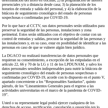
determinación del aforo en oficinas; 2) la programación de labores
presenciales y/o a distancia desde casa; 3) la planeación de los
horarios de entrada y salida del personal, y 4) la elaboración de la
bitácora de seguimiento cronológico del estado de personas
sospechosas o confirmadas por COVID-19.
Por lo que hace al CCTV, sus datos personales serán utilizados para
preservar la seguridad de las personas, instalaciones y zona
perimetral. Estos serán utilizados con el objetivo de contar con un
control de entradas y salidas, procurar la seguridad de las personas y
las instalaciones y, en su caso, estar en posibilidad de identificar a las
personas en caso de que se vulnere algún bien jurídico.
La DGACO no realizará transferencias de datos personales que
requieran su consentimiento, a excepción de las estipuladas en el
artículo 22, 66 y 70 de la LG y 11 de los LPDUNAM, y salvo los
datos personales sensibles indispensables para nutrir la bitácora de
seguimiento cronológico del estado de personas sospechosas o
confirmadas por COVID-19, acorde con lo dispuesto en el punto V,
apartado concerniente a los “Responsables Sanitarios”, quinto
párrafo, de los “Lineamientos Generales para el regreso a las
actividades universitarias en el marco de la pandemia de COVID-
19”.
Usted o su representante legal podrá ejercer cualquiera de los
derechos de acceso, rectificación, cancelación u oposición (en lo