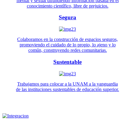
mental y sexual difundiendo información basada en el
conocimiento científico, libre de prejuicios.
Segura
Colaboramos en la construcción de espacios seguros,
promoviendo el cuidado de lo propio, lo ajeno y lo
común, construyendo redes comunitarias.
Sustentable
Trabajamos para colocar a la UNAM a la vanguardia
de las instituciones sustentables de educación superior.